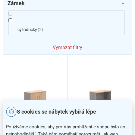
Zámek
cylindrický
2
Vymazat filtry
V
ý
p
i
s
p
r
o
d
S cookies se nábytek vybírá lépe
u
k
Nízká skříň Visio LUX 80 x
Nízká skříň Visio LUX 80 x
Používáme cookies, aby pro Vás prohlížení e-shopu bylo co
t
38,5 x 76 cm, dub
38,5 x 76 cm, dub
nejpohodlnější. Také nám pomáhají porozumět, jak web