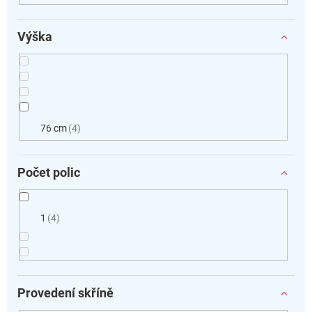
Výška
76 cm
4
Počet polic
1
4
Provedení skříně