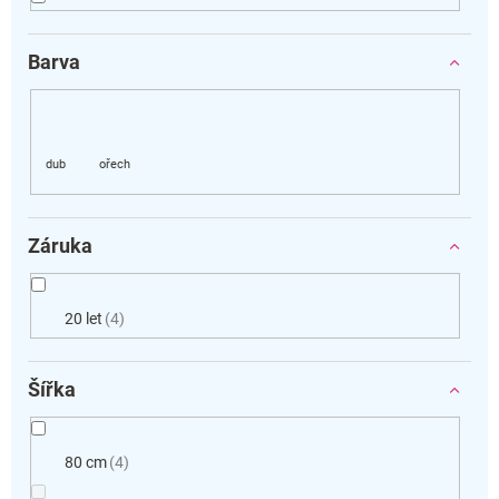
Barva
Záruka
20 let
4
Šířka
80 cm
4