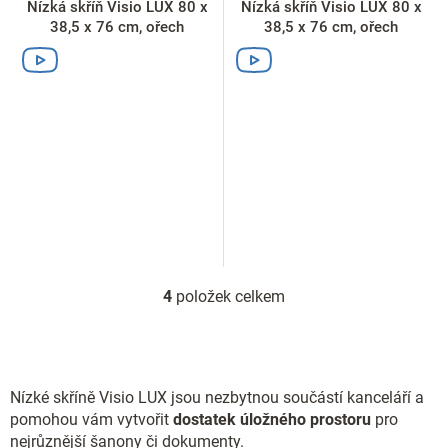
Nízká skříň Visio LUX 80 x
Nízká skříň Visio LUX 80 x
38,5 x 76 cm, ořech
38,5 x 76 cm, ořech
4
položek celkem
O
v
l
á
d
Nízké skříně Visio LUX jsou nezbytnou součástí kanceláří a
a
c
pomohou vám vytvořit
dostatek úložného prostoru
pro
í
nejrůznější šanony či dokumenty.