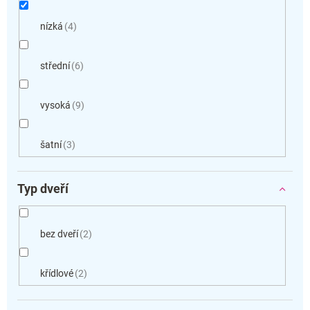
nízká
4
střední
6
vysoká
9
šatní
3
Typ dveří
bez dveří
2
křídlové
2