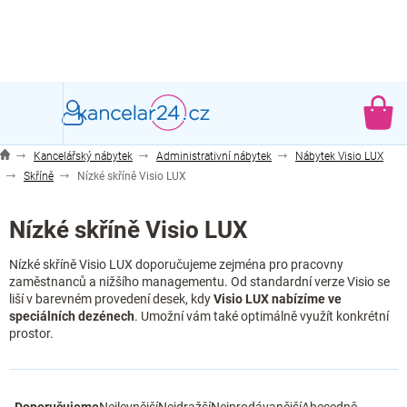
Přejít
na
obsah
NÁ
KO
Kancelářský nábytek
Administrativní nábytek
Nábytek Visio LUX
Skříně
Nízké skříně Visio LUX
Nízké skříně Visio LUX
Nízké skříně Visio LUX doporučujeme zejména pro pracovny
zaměstnanců a nižšího managementu. Od standardní verze Visio se
liší v barevném provedení desek, kdy
Visio LUX nabízíme ve
speciálních dezénech
. Umožní vám také optimálně využít konkrétní
prostor.
Ř