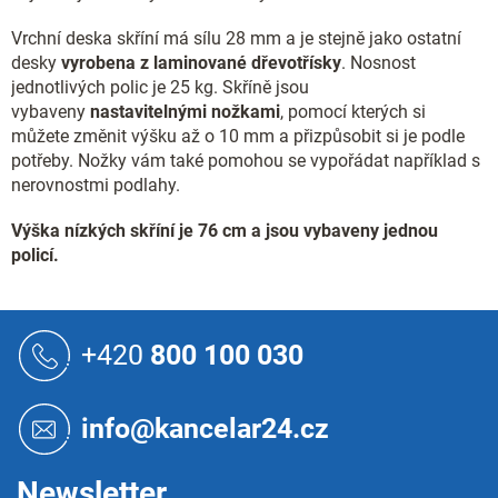
p
r
Vrchní deska skříní má sílu 28 mm a je stejně jako ostatní
v
desky
vyrobena z laminované dřevotřísky
. Nosnost
k
jednotlivých polic je 25 kg. Skříně jsou
y
vybaveny
nastavitelnými nožkami
, pomocí kterých si
v
ý
můžete změnit výšku až o 10 mm a přizpůsobit si je podle
p
potřeby. Nožky vám také pomohou se vypořádat například s
i
nerovnostmi podlahy.
s
u
Výška nízkých skříní je 76 cm a jsou vybaveny jednou
policí.
Z
á
+420
800 100 030
p
a
t
info@kancelar24.cz
í
Newsletter