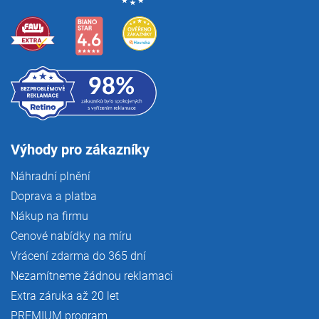
i
s
u
Výhody pro zákazníky
Náhradní plnění
Doprava a platba
Nákup na firmu
Cenové nabídky na míru
Vrácení zdarma do 365 dní
Nezamítneme žádnou reklamaci
Extra záruka až 20 let
PREMIUM program