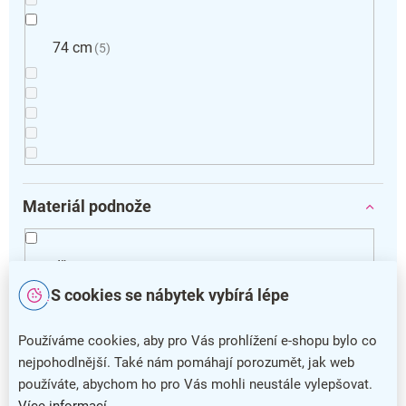
74 cm
5
Materiál podnože
dřevo
3
S cookies se nábytek vybírá lépe
kov
2
Používáme cookies, aby pro Vás prohlížení e-shopu bylo co
nejpohodlnější. Také nám pomáhají porozumět, jak web
Vymazat filtry
používáte, abychom ho pro Vás mohli neustále vylepšovat.
V
Více informací