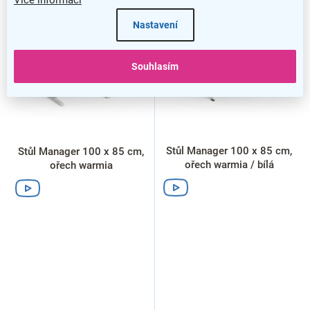
ý
VÝPRODEJ
VÝPRODEJ
Nastavení
p
i
s
Souhlasím
p
r
o
d
u
k
Stůl Manager 100 x 85 cm,
Stůl Manager 100 x 85 cm,
t
ořech warmia / bílá
ořech warmia
ů