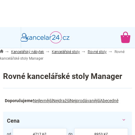
Přejít
na
obsah
NÁ
KO
Kancelářský nábytek
Kancelářské stoly
Rovné stoly
Rovné
kancelářské stoly Manager
Rovné kancelářské stoly Manager
Ř
Doporučujeme
Nejlevnější
Nejdražší
Nejprodávanější
Abecedně
a
z
e
Cena
n
í
4717
Kč
8953
Kč