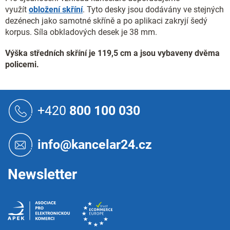
využít
obložení skříní
. Tyto desky jsou dodávány ve stejných
dezénech jako samotné skříně a po aplikaci zakryjí šedý
korpus. Síla obkladových desek je 38 mm.
Výška středních skříní je 119,5 cm a jsou vybaveny dvěma
policemi.
Z
á
+420
800 100 030
p
a
t
info@kancelar24.cz
í
Newsletter