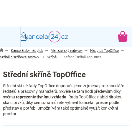
Přejít
na
obsah
NÁ
KO
Kancelářský nábytek
Manažerský nábytek
Nábytek TopOffice
Skříně a skříňové sestavy
Skříně
Střední skříně TopOffice
Střední skříně TopOffice
Střední skříně řady TopOffice doporučujeme zejména pro kanceláře
ředitelů a pracovny manažerů. Skvěle se tam hodí především díky
svému
reprezentativnímu vzhledu
. Řada TopOffice nabízí širokou
škálu prvků, díky čemuž si můžete vybavit kancelář přesně podle
představ a potřeb. Umožní vám také optimálně využít konkrétní
prostor.