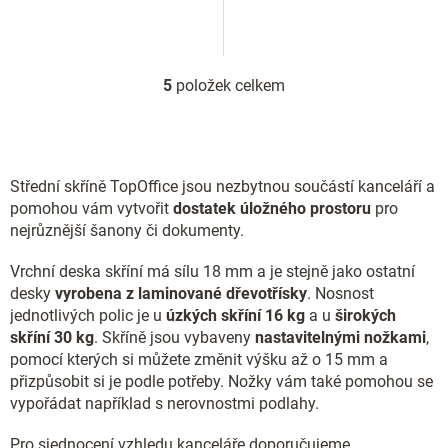
5
položek celkem
O
v
l
á
d
Střední skříně TopOffice jsou nezbytnou součástí kanceláří a
a
c
pomohou vám vytvořit
dostatek úložného prostoru
pro
í
nejrůznější šanony či dokumenty.
p
r
Vrchní deska skříní má sílu 18 mm a je stejně jako ostatní
v
desky
vyrobena z laminované dřevotřísky
. Nosnost
k
jednotlivých polic je u
úzkých skříní 16 kg
a u
širokých
y
skříní 30 kg
. Skříně jsou vybaveny
nastavitelnými nožkami
,
v
ý
pomocí kterých si můžete změnit výšku až o 15 mm a
p
přizpůsobit si je podle potřeby. Nožky vám také pomohou se
i
vypořádat například s nerovnostmi podlahy.
s
u
Pro sjednocení vzhledu kanceláře doporučujeme