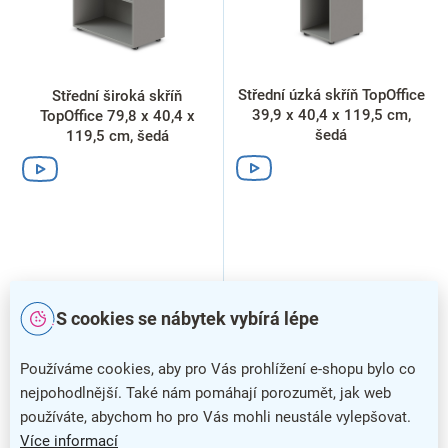
r
o
d
u
k
Střední úzká skříň TopOffice
Střední široká skříň
t
39,9 x 40,4 x 119,5 cm,
TopOffice 79,8 x 40,4 x
ů
šedá
119,5 cm, šedá
S cookies se nábytek vybírá lépe
Používáme cookies, aby pro Vás prohlížení e-shopu bylo co
nejpohodlnější. Také nám pomáhají porozumět, jak web
používáte, abychom ho pro Vás mohli neustále vylepšovat.
Více informací