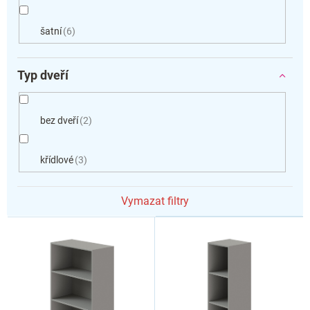
šatní
6
Typ dveří
bez dveří
2
křídlové
3
Vymazat filtry
V
ý
p
i
s
p