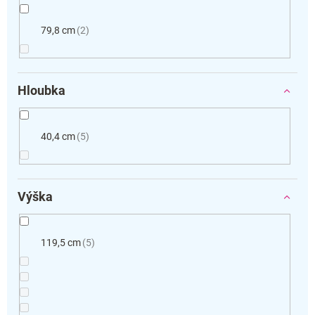
79,8 cm
2
Hloubka
40,4 cm
5
Výška
119,5 cm
5