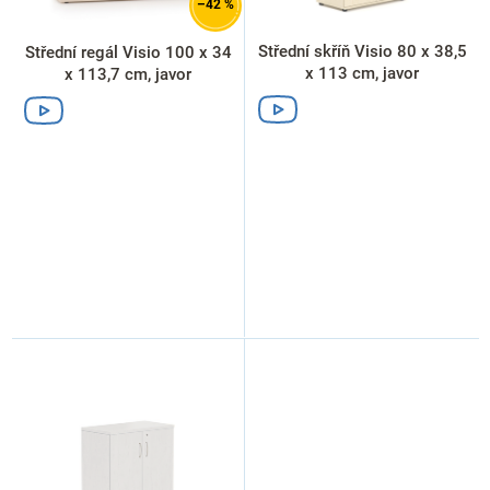
d
–42 %
u
k
Střední skříň Visio 80 x 38,5
Střední regál Visio 100 x 34
t
x 113 cm, javor
x 113,7 cm, javor
ů