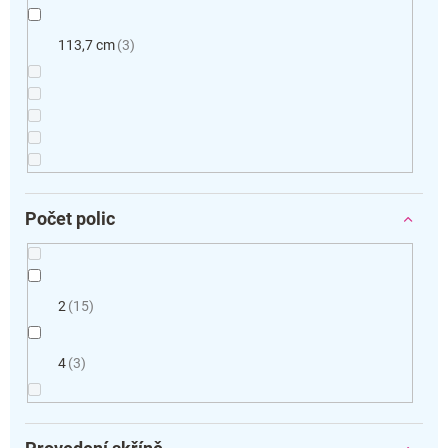
113,7 cm
3
Počet polic
2
15
4
3