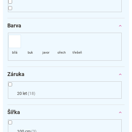
Barva
Záruka
20 let
18
Šířka
100 cm
3