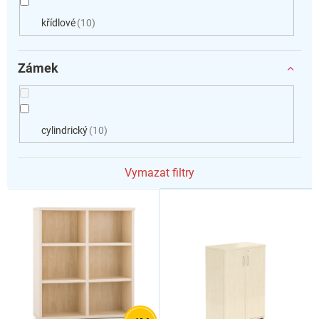
křídlové
10
Zámek
cylindrický
10
Vymazat filtry
V
ý
p
i
s
p
r
o