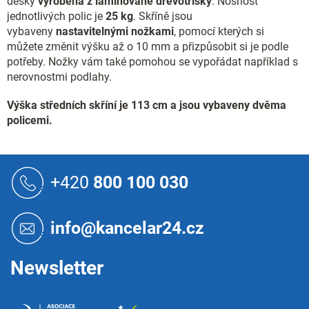
desky
vyrobena z laminované dřevotřísky
. Nosnost
k
jednotlivých polic je
25 kg
. Skříně jsou
y
vybaveny
nastavitelnými nožkami
, pomocí kterých si
v
ý
můžete změnit výšku až o 10 mm a přizpůsobit si je podle
p
potřeby. Nožky vám také pomohou se vypořádat například s
i
nerovnostmi podlahy.
s
u
Výška středních skříní je 113 cm a jsou vybaveny dvěma
policemi.
Z
á
+420
800 100 030
p
a
t
info@kancelar24.cz
í
Newsletter