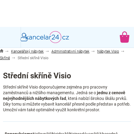
Přejít
na
obsah
NÁ
KO
Kancelářský nábytek
Administrativní nábytek
Nábytek Visio
Skříně
Střední skříně Visio
Střední skříně Visio
Střední skříně Visio doporučujeme zejména pro pracovny
zaměstnanců a nižšího managementu. Jedná se o
jednu z cenově
nejvýhodnějších nábytkových řad
, která nabízí širokou škálu prvků.
Díky tomu si můžete vybavit kancelář přesně podle představ a potřeb.
Umožní vám také optimálně využít konkrétní prostor.
Ř