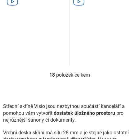
18
položek celkem
O
v
l
á
d
Střední skříně Visio jsou nezbytnou součástí kanceláří a
a
c
pomohou vám vytvořit
dostatek úložného prostoru
pro
í
nejrůznější šanony či dokumenty.
p
r
Vrchní deska skříní má sílu 28 mm a je stejně jako ostatní
v