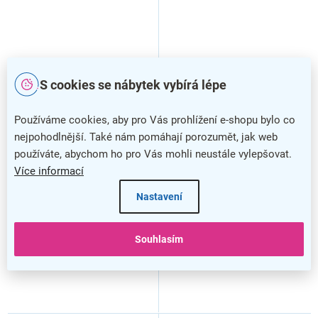
S cookies se nábytek vybírá lépe
Používáme cookies, aby pro Vás prohlížení e-shopu bylo co
Střední regál Visio 100 x 34
Střední skříň Visio 80 x 38,5
nejpohodlnější. Také nám pomáhají porozumět, jak web
x 113,7 cm, buk
x 113 cm, bílá
používáte, abychom ho pro Vás mohli neustále vylepšovat.
Více informací
Nastavení
Souhlasím