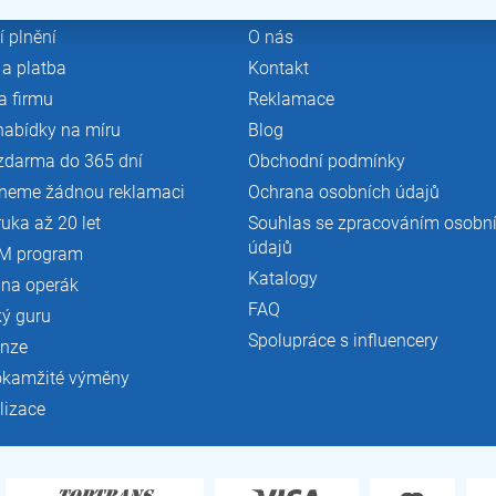
 plnění
O nás
a platba
Kontakt
a firmu
Reklamace
nabídky na míru
Blog
zdarma do 365 dní
Obchodní podmínky
neme žádnou reklamaci
Ochrana osobních údajů
ruka až 20 let
Souhlas se zpracováním osobn
údajů
M program
Katalogy
 na operák
FAQ
ký guru
Spolupráce s influencery
enze
okamžité výměny
lizace