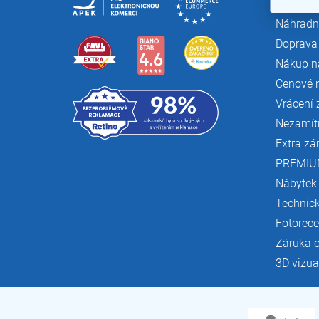
Náhradní
Doprava 
Nákup n
Cenové 
Vrácení 
Nezamít
Extra zá
PREMIU
Nábytek
Technic
Fotorec
Záruka 
3D vizua