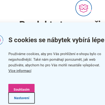
Produkty teprve při
Můžete se ale podívat na ostatní k
S cookies se nábytek vybírá lépe
Zpět do obchodu
Používáme cookies, aby pro Vás prohlížení e-shopu bylo co
nejpohodlnější. Také nám pomáhají porozumět, jak web
používáte, abychom ho pro Vás mohli neustále vylepšovat.
Více informací
info@kancelar24.cz
News
Souhlasím
Nastavení
 pro zákazníky
Užitečné informace