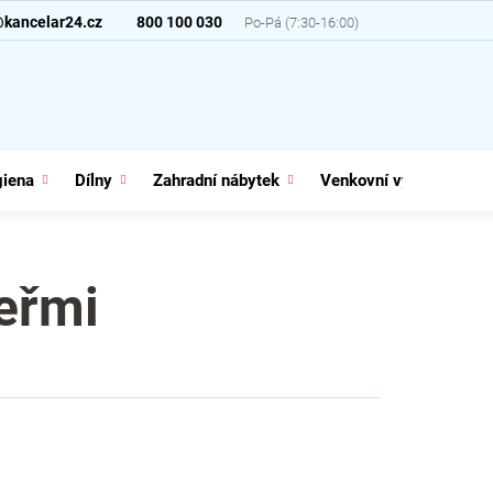
@kancelar24.cz
800 100 030
giena
Dílny
Zahradní nábytek
Venkovní vybavení
eřmi