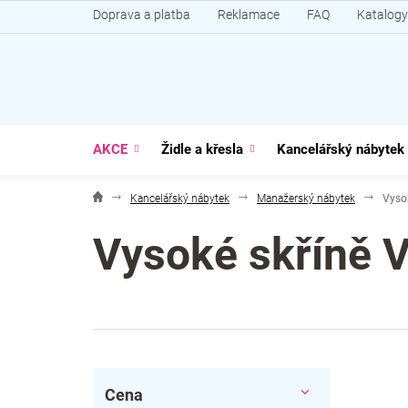
Přejít
Doprava a platba
Reklamace
FAQ
Katalogy
na
obsah
AKCE
Židle a křesla
Kancelářský nábytek
Kancelářský nábytek
Manažerský nábytek
Vyso
Vysoké skříně 
P
Cena
o