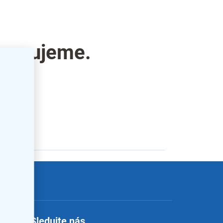
pravujeme.
ategorie.
letter
Sledujte nás