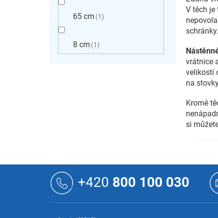
V těch je
65 cm
1
nepovola
schránky
8 cm
1
Nástěnné
vrátnice 
velikostí
na stovky
Kromě těc
nenápad
si můžete 
Z
á
+420
800 100 030
p
a
t