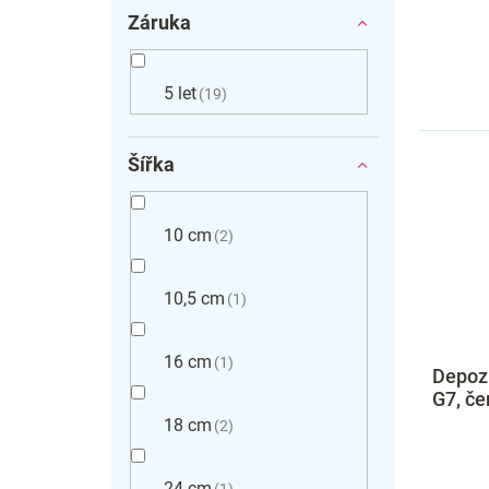
Záruka
5 let
19
Šířka
10 cm
2
10,5 cm
1
16 cm
1
Depozi
G7, če
18 cm
2
24 cm
1