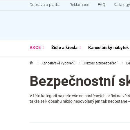
Přejít
Doprava a platba
Reklamace
FAQ
Katalogy
na
obsah
AKCE
Židle a křesla
Kancelářský nábytek
Kancelářské vybavení
Trezory a zabezpečení
Be
Bezpečnostní sk
V této kategorii najdete vše od nástěnných skříní na v
takže se k obsahu nikdo nepovolaný jen tak nedostane – i