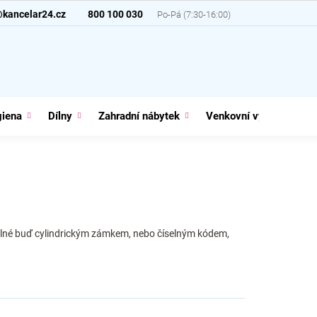
@kancelar24.cz
800 100 030
giena
Dílny
Zahradní nábytek
Venkovní vybavení
atelné buď cylindrickým zámkem, nebo číselným kódem,