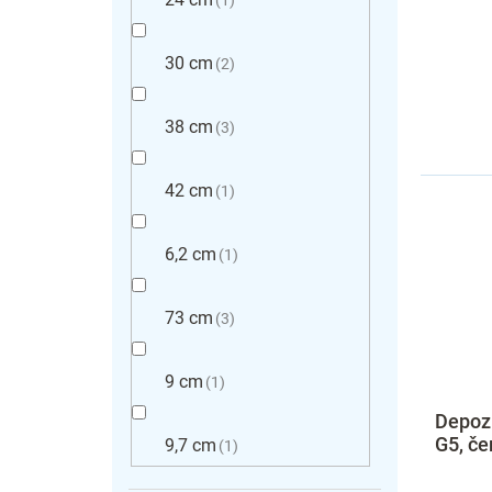
30 cm
2
38 cm
3
42 cm
1
6,2 cm
1
73 cm
3
9 cm
1
Depozi
G5, če
9,7 cm
1