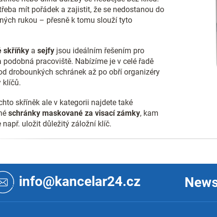
p
 třeba mít pořádek a zajistit, že se nedostanou do
r
ných rukou – přesně k tomu slouží tyto
v
k
.
y
v
 skříňky
a
sejfy
jsou ideálním řešením pro
ý
a podobná pracoviště. Nabízíme je v celé řadě
p
 od drobounkých schránek až po obří organizéry
i
 klíčů.
s
u
hto skříněk ale v kategorii najdete také
né
schránky maskované za visací zámky
, kam
např. uložit důležitý záložní klíč.
info@kancelar24.cz
News