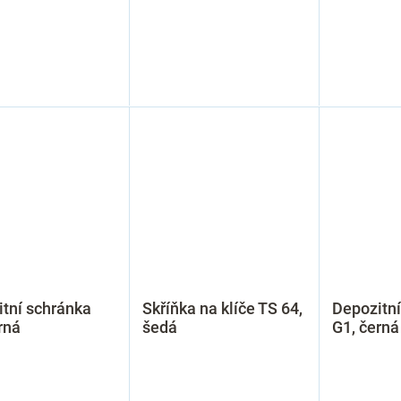
tní schránka
Skříňka na klíče TS 64,
Depozitní
rná
šedá
G1, černá