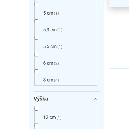
5 cm
1
5,3 cm
1
5,5 cm
1
6 cm
2
8 cm
4
Výška
12 cm
1