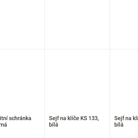
tní schránka
Sejf na klíče KS 133,
Sejf na kl
rná
bílá
bílá