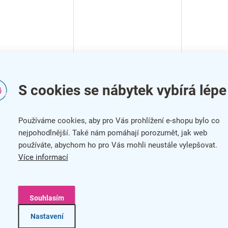
S cookies se nábytek vybírá lépe
Používáme cookies, aby pro Vás prohlížení e-shopu bylo co
nejpohodlnější. Také nám pomáhají porozumět, jak web
používáte, abychom ho pro Vás mohli neustále vylepšovat.
Více informací
Souhlasím
a na klíče TS
Skříňka na klíče TS
Skříňka n
Nastavení
edá
200, šedá
300, šedá