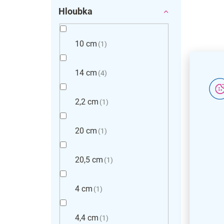
Hloubka
10 cm
1
14 cm
4
2,2 cm
1
20 cm
1
20,5 cm
1
4 cm
1
Skříňk
4,4 cm
1
150, š