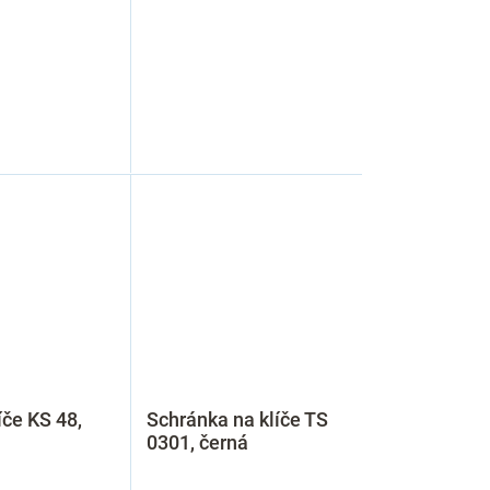
íče KS 48,
Schránka na klíče TS
0301, černá