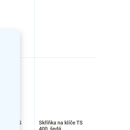
a klíče TS
Skříňka na klíče TS
400, šedá