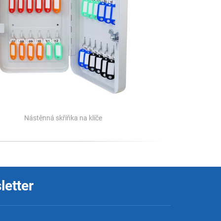
Nástěnná skříňka na klíče
letter