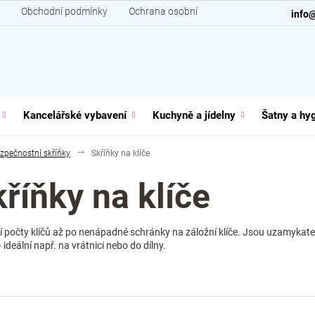
Obchodní podmínky
Ochrana osobních údajů
Kontakt
info
Kancelářské vybavení
Kuchyně a jídelny
Šatny a hy
zpečnostní skříňky
Skříňky na klíče
říňky na klíče
ětší počty klíčů až po nenápadné schránky na záložní klíče. Jsou uzamyk
deální např. na vrátnici nebo do dílny.