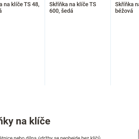
a na klíče TS 48,
Skříňka na klíče TS
Skříňka n
á
600, šedá
béžová
O
v
l
á
d
ňky na klíče
a
c
í
tnice nebo dílna údržby se neobejde bez klíčů.