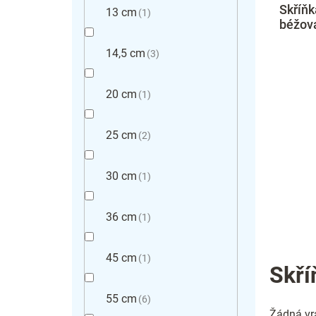
Skříňk
13 cm
1
béžov
14,5 cm
3
20 cm
1
25 cm
2
30 cm
1
36 cm
1
45 cm
1
Skří
55 cm
6
Žádná vrá