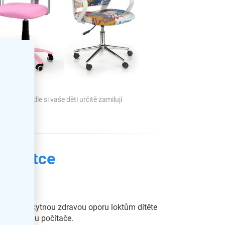
Veselé židle si vaše děti určitě zamilují
 zkratce
é prvky
učky
poskytnou zdravou oporu loktům dítěte
psaní nebo u počítače.