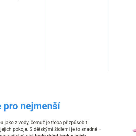
O
v
l
á
d
e pro nejmenší
a
c
í
ou jako z vody, čemuž je třeba přizpůsobit i
p
jejich pokoje. S dětskými židlemi je to snadné –
r
astavitelný píst
bude držet krok s jejich