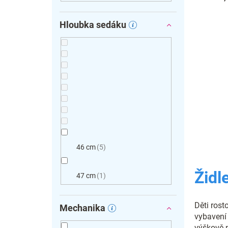
Hloubka sedáku
46 cm
5
Židl
47 cm
1
Děti rost
Mechanika
vybavení 
výškově n