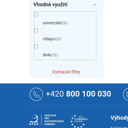
Vhodné využití
univerzální
6
chlapci
6
dívky
6
Vymazat filtry
Z
á
+420
800 100 030
p
a
t
í
Výhody