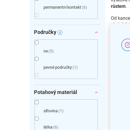
růstem
.
permanentní kontakt
6
Od kancel
ale také
alespoň
Područky
výjimkou
Náš tip
ne
5
doprovo
sáhněte 
pevné područky
1
nastaven
Potahový materiál
Materiály
síťovina
1
Čal
mod
látka
6