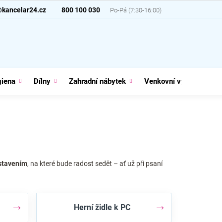
@kancelar24.cz
800 100 030
giena
Dílny
Zahradní nábytek
Venkovní vybavení
stavením
, na které bude radost sedět – ať už při psaní
Herní židle k PC