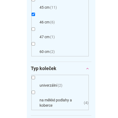
45 cm
11
46 cm
6
47 cm
1
60 cm
2
Typ koleček
univerzální
2
na měkké podlahy a
4
koberce