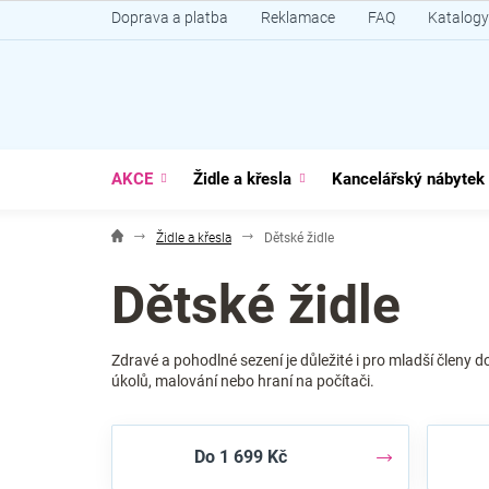
Přejít
Doprava a platba
Reklamace
FAQ
Katalogy
na
obsah
AKCE
Židle a křesla
Kancelářský nábytek
Židle a křesla
Dětské židle
Dětské židle
Zdravé a pohodlné sezení je důležité i pro mladší členy 
úkolů, malování nebo hraní na počítači.
Do 1 699 Kč