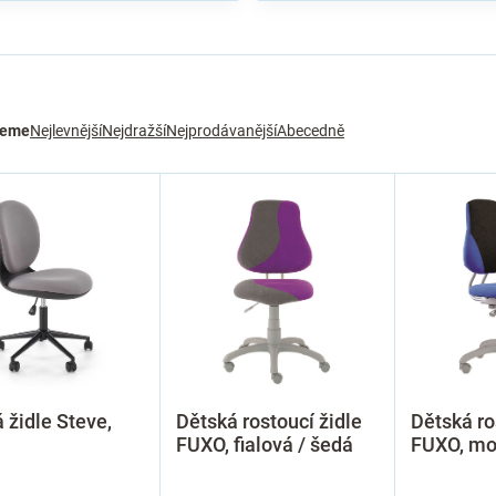
jeme
Nejlevnější
Nejdražší
Nejprodávanější
Abecedně
 židle Steve,
Dětská rostoucí židle
Dětská ro
FUXO, fialová / šedá
FUXO, mo