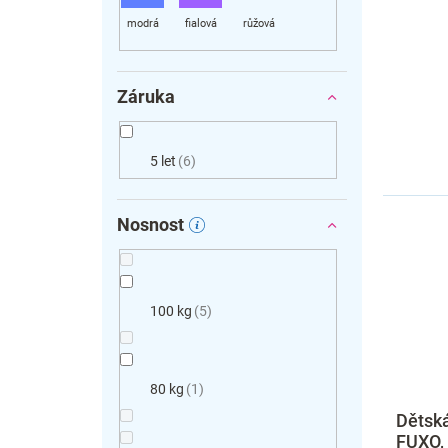
Záruka
5 let
6
Nosnost
100 kg
5
80 kg
1
Dětská
FUXO, 