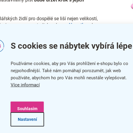
v
k
y
v
ářských židlí pro dospělé se liší nejen velikostí,
ý
 designem – spousta jich má
veselý motiv
nebo
p
syté barvy
, což je u „dospěláckých“ modelů spíše
i
.
s
S cookies se nábytek vybírá lépe
u
:
Hledáte židličku, která vašeho potomka
dí
od předškolního věku až do dospívání
? Pak
po
rostoucí židli
, která se pyšní obzvlášť širokým
Používáme cookies, aby pro Vás prohlížení e-shopu bylo co
ím výšky i polohovatelným opěrákem.
nejpohodlnější. Také nám pomáhají porozumět, jak web
používáte, abychom ho pro Vás mohli neustále vylepšovat.
Více informací
Praktická kritéria ve
Souhlasím
Ergonomick
Nastavení
ounění eko kůží
je odolné vůči ušpinění a má
Podr
erní hladký vzhled.
při 