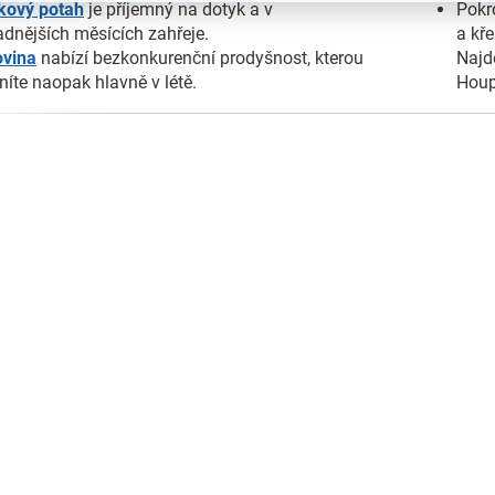
kový potah
je příjemný na dotyk a v
Pokr
adnějších měsících zahřeje.
a kř
ovina
nabízí bezkonkurenční prodyšnost, kterou
Najd
níte naopak hlavně v létě.
Houp