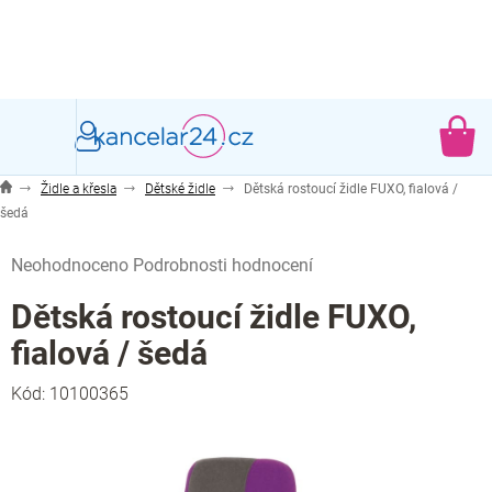
Přejít
na
obsah
NÁ
KO
Židle a křesla
Dětské židle
Dětská rostoucí židle FUXO, fialová /
šedá
Průměrné
Neohodnoceno
Podrobnosti hodnocení
hodnocení
produktu
Dětská rostoucí židle FUXO,
je
fialová / šedá
0,0
z
Kód:
10100365
5
hvězdiček.