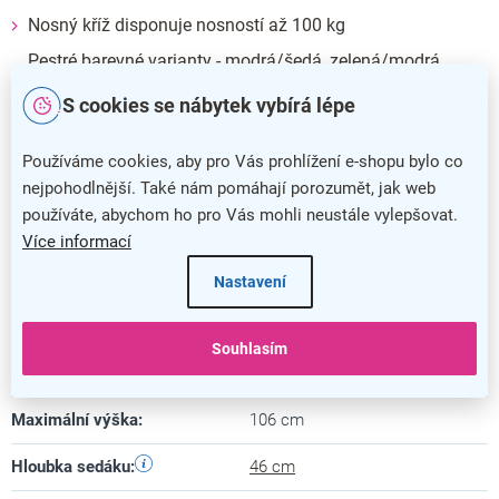
Nosný kříž disponuje nosností až 100 kg
Pestré barevné varianty - modrá/šedá, zelená/modrá,
růžová/fialová a fialová/šedá
S cookies se nábytek vybírá lépe
Doplňkové parametry
Používáme cookies, aby pro Vás prohlížení e-shopu bylo co
Kategorie
:
Dětské židle
nejpohodlnější. Také nám pomáhají porozumět, jak web
používáte, abychom ho pro Vás mohli neustále vylepšovat.
Barva
:
šedá
,
fialová
Více informací
Záruka
:
5 let
Nastavení
Nosnost
:
100 kg
Souhlasím
Minimální výška
:
84 cm
Maximální výška
:
106 cm
Hloubka sedáku
:
46 cm