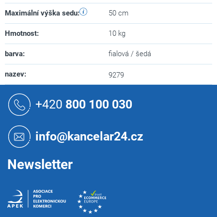
Maximální výška sedu
:
50 cm
Hmotnost
:
10 kg
barva
:
fialová / šedá
nazev
:
9279
Z
á
+420
800 100 030
p
a
t
info@kancelar24.cz
í
Newsletter