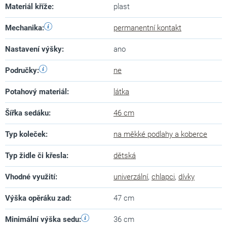
Materiál kříže
:
plast
Mechanika
:
permanentní kontakt
Nastavení výšky
:
ano
Područky
:
ne
Potahový materiál
:
látka
Šířka sedáku
:
46 cm
Typ koleček
:
na měkké podlahy a koberce
Typ židle či křesla
:
dětská
Vhodné využití
:
univerzální
,
chlapci
,
dívky
Výška opěráku zad
:
47 cm
Minimální výška sedu
:
36 cm