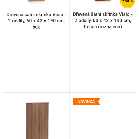
d
–45 %
u
k
Dřevěná šatní skříňka Visio -
Dřevěná šatní skříňka Visio -
t
2 oddíly, 60 x 42 x 190 cm,
2 oddíly, 60 x 42 x 190 cm,
ů
třešeň (rozbaleno)
buk
NOVINKA