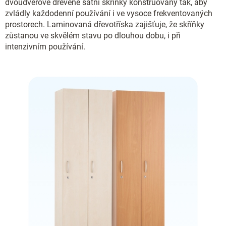
dvoudveřové dřevěné šatní skříňky konstruovány tak, aby
zvládly každodenní používání i ve vysoce frekventovaných
prostorech. Laminovaná dřevotříska zajišťuje, že skříňky
zůstanou ve skvělém stavu po dlouhou dobu, i při
intenzivním používání.