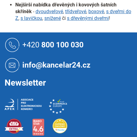
Nejširší nabídka dřevěných i kovových šatních
skříněk
-
dvoudveřové
,
třídveřové
,
boxové
,
s dveřmi do
Z
,
s lavičkou
,
snížené
či
s dřevěnými dveřmi
!
Z
á
+420
800 100 030
p
a
t
info@kancelar24.cz
í
Newsletter