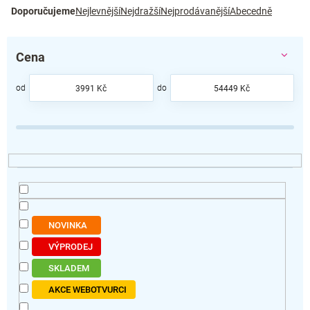
Ř
Doporučujeme
Nejlevnější
Nejdražší
Nejprodávanější
Abecedně
a
z
e
Cena
n
í
p
3991
Kč
54449
Kč
r
o
d
u
k
t
ů
NOVINKA
VÝPRODEJ
SKLADEM
AKCE WEBOTVURCI