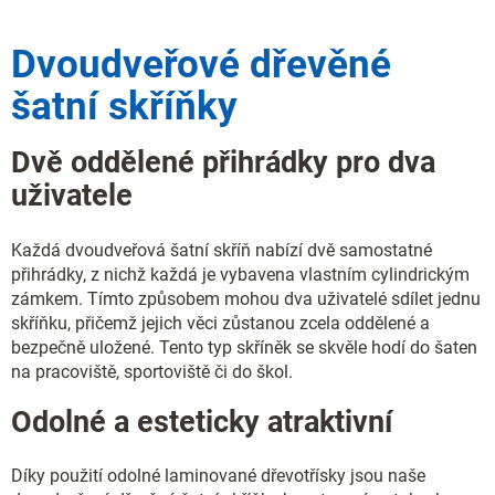
n
í
í
p
Dvoudveřové dřevěné
r
v
šatní skříňky
k
y
v
Dvě oddělené přihrádky pro dva
ý
p
uživatele
i
s
u
Každá
dvoudveřová šatní skříň
nabízí dvě samostatné
přihrádky, z nichž každá je vybavena vlastním
cylindrickým
zámkem
. Tímto způsobem mohou dva uživatelé sdílet jednu
skříňku, přičemž jejich věci zůstanou zcela oddělené a
bezpečně uložené. Tento typ skříněk se skvěle hodí do šaten
na pracoviště, sportoviště či do škol.
Odolné a esteticky atraktivní
Díky použití odolné
laminované dřevotřísky
jsou naše