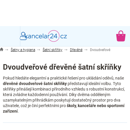
Přejít
na
obsah
NÁ
KO
Šatny a hygiena
Šatní skříňky
Dřevěné
Dvoudveřové
Dvoudveřové dřevěné šatní skříňky
Pokud hledáte elegantní a praktické řešení pro ukládání oděvů, naše
dřevěné dvoudveřové šatní skříňky
představují ideální volbu. Tyto
skříňky přinášejí kombinaci přírodního vzhledu s robustní konstrukcí,
která zvládne každodenní používání. Díky dvěma odděleným
uzamykatelným přihrádkám poskytují dostatečný prostor pro dva
uživatele, což je činí perfektními pro
školy, kanceláře nebo sportovní
zařízení
.