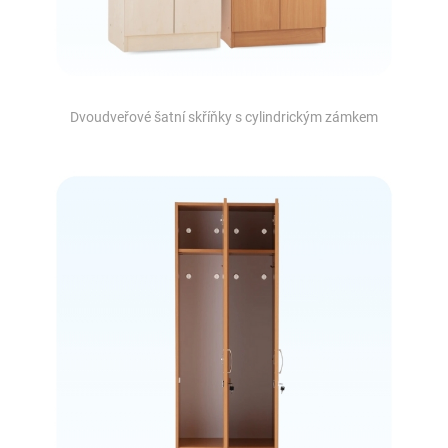
Dvoudveřové šatní skříňky s cylindrickým zámkem