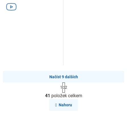
Načíst 9 dalších
S
1
2
t
O
r
41
položek celkem
v
á
l
n
Nahoru
k
á
o
d
v
a
á
c