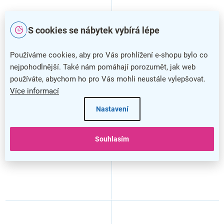
S cookies se nábytek vybírá lépe
Používáme cookies, aby pro Vás prohlížení e-shopu bylo co
nejpohodlnější. Také nám pomáhají porozumět, jak web
Vysoká šatní skříň ProOffice
Vysoká šatní skříň ProOffice
používáte, abychom ho pro Vás mohli neustále vylepšovat.
80 x 47 x 178 cm, divoká
80 x 47 x 178 cm, třešeň
Více informací
hruška
Nastavení
Souhlasím