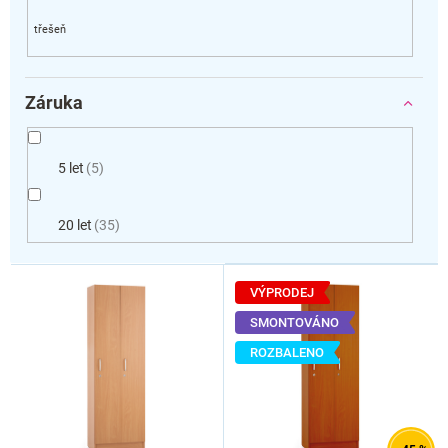
Záruka
5 let
5
20 let
35
V
ý
VÝPRODEJ
p
SMONTOVÁNO
i
ROZBALENO
s
p
r
o