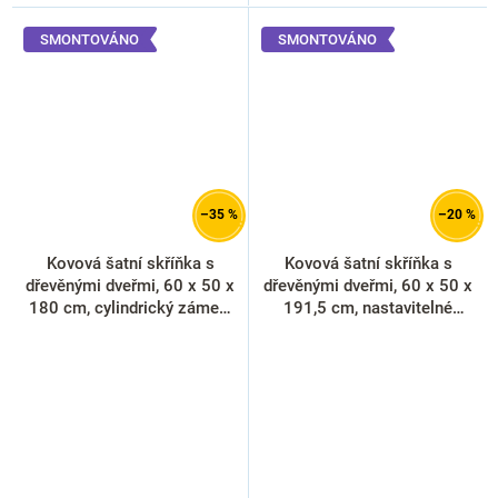
SMONTOVÁNO
SMONTOVÁNO
–35 %
–20 %
Kovová šatní skříňka s
Kovová šatní skříňka s
dřevěnými dveřmi, 60 x 50 x
dřevěnými dveřmi, 60 x 50 x
180 cm, cylindrický zámek,
191,5 cm, nastavitelné
třešeň
nožky, cylindrický zámek,
buk