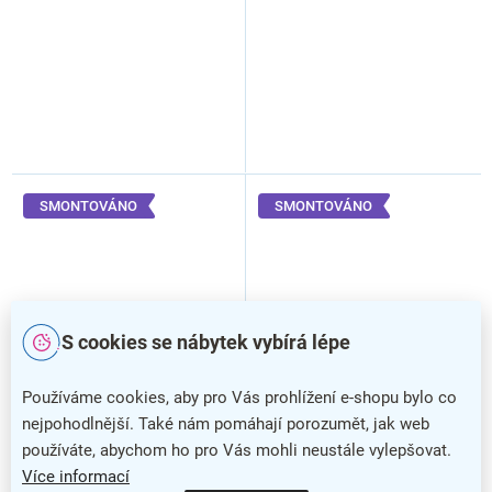
SMONTOVÁNO
SMONTOVÁNO
S cookies se nábytek vybírá lépe
–20 %
–35 %
Používáme cookies, aby pro Vás prohlížení e-shopu bylo co
nejpohodlnější. Také nám pomáhají porozumět, jak web
Kovová šatní skříňka s
Kovová šatní skříňka s
dřevěnými dveřmi, 60 x 50 x
dřevěnými dveřmi, 80 x 50 x
používáte, abychom ho pro Vás mohli neustále vylepšovat.
191,5 cm, nastavitelné
180 cm, cylindrický zámek,
Více informací