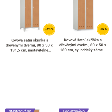
i
s
p
r
o
d
–35 %
–20 %
u
k
Kovová šatní skříňka s
Kovová šatní skříňka s
t
dřevěnými dveřmi, 80 x 50 x
dřevěnými dveřmi, 80 x 50 x
ů
180 cm, cylindrický zámek,
191,5 cm, nastavitelné
buk
nožky, cylindrický zámek,
buk
SMONTOVÁNO
SMONTOVÁNO