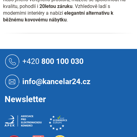
kvalitu, pohodlí i
20letou záruku
. Vzhledově ladí s
moderními interiéry a nabízí
elegantní alternativu k
běžnému kovovému nábytku
.
Z
á
+420
800 100 030
p
a
t
info@kancelar24.cz
í
Newsletter