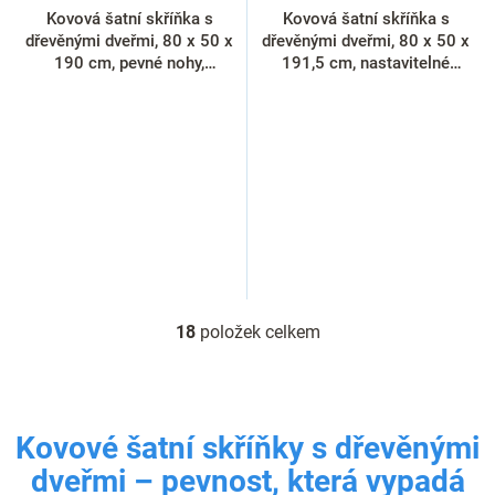
Kovová šatní skříňka s
Kovová šatní skříňka s
dřevěnými dveřmi, 80 x 50 x
dřevěnými dveřmi, 80 x 50 x
190 cm, pevné nohy,
191,5 cm, nastavitelné
cylindrický zámek, třešeň
nožky, cylindrický zámek,
třešeň
18
položek celkem
O
v
l
á
d
Kovové šatní skříňky s dřevěnými
a
c
dveřmi – pevnost, která vypadá
í