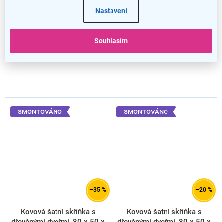
nožky, cylindrický zámek,
javor
třešeň
Nastavení
Souhlasím
SMONTOVÁNO
SMONTOVÁNO
–35 %
–20 %
Kovová šatní skříňka s
Kovová šatní skříňka s
dřevěnými dveřmi, 80 x 50 x
dřevěnými dveřmi, 80 x 50 x