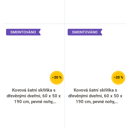
SMONTOVÁNO
SMONTOVÁNO
–20 %
–20 %
Kovová šatní skříňka s
Kovová šatní skříňka s
dřevěnými dveřmi, 60 x 50 x
dřevěnými dveřmi, 60 x 50 x
190 cm, pevné nohy,
190 cm, pevné nohy,
cylindrický zámek, buk
cylindrický zámek, javor