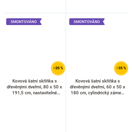
SMONTOVÁNO
SMONTOVÁNO
–20 %
–35 %
Kovová šatní skříňka s
Kovová šatní skříňka s
dřevěnými dveřmi, 80 x 50 x
dřevěnými dveřmi, 60 x 50 x
191,5 cm, nastavitelné
180 cm, cylindrický zámek,
nožky, cylindrický zámek,
buk
javor