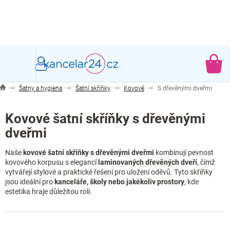
Přejít
na
obsah
NÁ
KO
Šatny a hygiena
Šatní skříňky
Kovové
S dřevěnými dveřmi
Kovové šatní skříňky s dřevěnými
dveřmi
Naše
kovové šatní skříňky s dřevěnými dveřmi
kombinují pevnost
kovového korpusu s elegancí
laminovaných dřevěných dveří
, čímž
vytvářejí stylové a praktické řešení pro uložení oděvů. Tyto skříňky
jsou ideální pro
kanceláře, školy nebo jakékoliv prostory
, kde
estetika hraje důležitou roli.
Ř