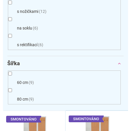
s nožičkami
12
na soklu
6
s rektifikací
6
Šířka
60 cm
9
80 cm
9
V
ý
SMONTOVÁNO
SMONTOVÁNO
p