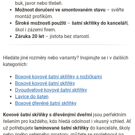
buk, javor nebo třešeň.
Možnost doručení ve smontovaném stavu
– svěřte
montáž profíkům.
Široké možnosti použití
–
šatní skříňky do kanceláří
,
škol i zázemí firem.
Záruka 20 let
– jistota bez starostí.
Hledáte jiné rozměry nebo varianty? Inspirujte se i v dalších
kategoriích:
Boxové kovové šatní skříňky s nožičkami
Boxové kovové šatní skříňky
Dvoudveřové kovové šatní skříňky
Lavice do šaten
Boxové dřevěné šatní skříňky
Kovové šatní skříňky s dřevěnými dveřmi
jsou perfektním
řešením pro každého, kdo hledá odolnost i vkusný vzhled. Ať
už potřebujete
laminované šatní skříňky
do kanceláře, školy
nebo jiného veřejného prostoru, můžete se spolehnout na