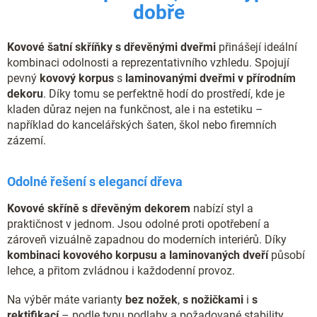
dobře
p
r
v
Kovové šatní skříňky s dřevěnými dveřmi
přinášejí ideální
k
y
kombinaci odolnosti a reprezentativního vzhledu. Spojují
v
pevný
kovový korpus
s
laminovanými dveřmi v přírodním
ý
dekoru
. Díky tomu se perfektně hodí do prostředí, kde je
p
kladen důraz nejen na funkčnost, ale i na estetiku –
i
například do kancelářských šaten, škol nebo firemních
s
zázemí.
u
Odolné řešení s elegancí dřeva
Kovové skříně s dřevěným dekorem
nabízí styl a
praktičnost v jednom. Jsou odolné proti opotřebení a
zároveň vizuálně zapadnou do moderních interiérů. Díky
kombinaci kovového korpusu a laminovaných dveří
působí
lehce, a přitom zvládnou i každodenní provoz.
Na výběr máte varianty
bez nožek
,
s nožičkami
i
s
rektifikací
– podle typu podlahy a požadované stability.