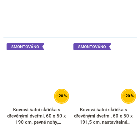
SMONTOVÁNO
SMONTOVÁNO
–20 %
–20 %
Kovová šatní skříňka s
Kovová šatní skříňka s
dřevěnými dveřmi, 60 x 50 x
dřevěnými dveřmi, 60 x 50 x
190 cm, pevné nohy,
191,5 cm, nastavitelné
cylindrický zámek, třešeň
nožky, cylindrický zámek,
javor