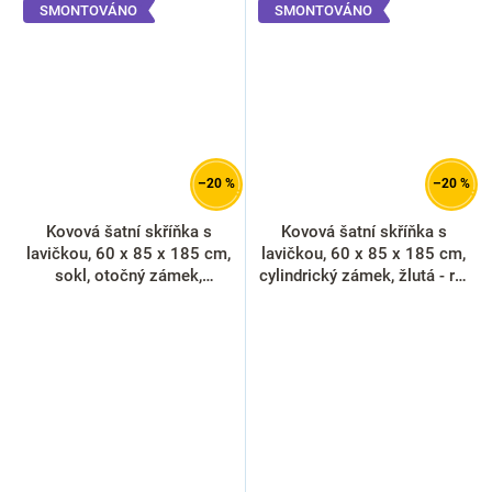
SMONTOVÁNO
SMONTOVÁNO
–20 %
–20 %
Kovová šatní skříňka s
Kovová šatní skříňka s
lavičkou, 60 x 85 x 185 cm,
lavičkou, 60 x 85 x 185 cm,
sokl, otočný zámek,
cylindrický zámek, žlutá - ral
oranžová - ral 2004
1023