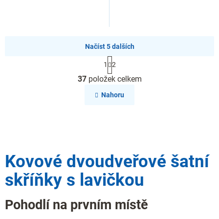
Načíst 5 dalších
S
1
2
t
O
r
37
položek celkem
v
á
l
n
Nahoru
k
á
o
d
v
a
á
c
n
í
í
p
Kovové dvoudveřové šatní
r
v
skříňky s lavičkou
k
y
v
Pohodlí na prvním místě
ý
p