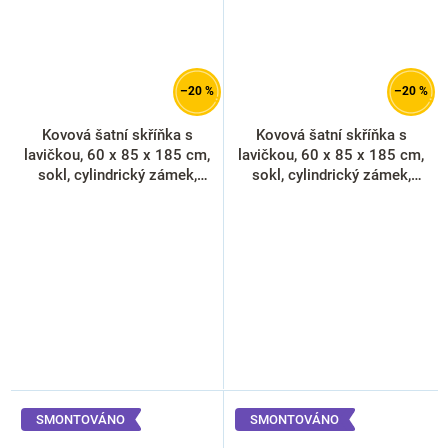
–20 %
–20 %
Kovová šatní skříňka s
Kovová šatní skříňka s
lavičkou, 60 x 85 x 185 cm,
lavičkou, 60 x 85 x 185 cm,
sokl, cylindrický zámek,
sokl, cylindrický zámek,
antracitová - ral 7016
libovolná RAL
SMONTOVÁNO
SMONTOVÁNO