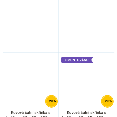
šedá - RAL 7035
- RAL 3000
(rozbaleno)
SMONTOVÁNO
–20 %
–20 %
Kovová šatní skříňka s
Kovová šatní skříňka s