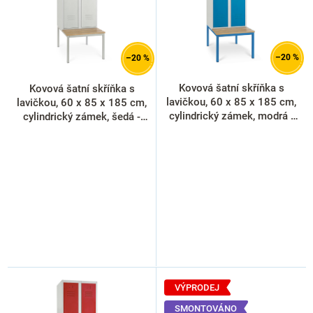
p
r
o
d
–20 %
–20 %
u
k
Kovová šatní skříňka s
Kovová šatní skříňka s
t
lavičkou, 60 x 85 x 185 cm,
lavičkou, 60 x 85 x 185 cm,
ů
cylindrický zámek, modrá -
cylindrický zámek, šedá -
RAL 5012
RAL 7035
VÝPRODEJ
SMONTOVÁNO