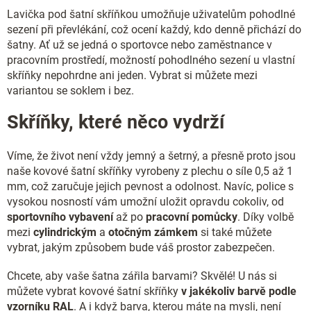
i
Lavička pod šatní skříňkou umožňuje uživatelům pohodlné
s
sezení při převlékání, což ocení každý, kdo denně přichází do
u
šatny. Ať už se jedná o sportovce nebo zaměstnance v
pracovním prostředí, možností pohodlného sezení u vlastní
skříňky nepohrdne ani jeden. Vybrat si můžete mezi
variantou se soklem i bez.
Skříňky, které něco vydrží
Víme, že život není vždy jemný a šetrný, a přesně proto jsou
naše kovové šatní skříňky vyrobeny z plechu o síle 0,5 až 1
mm, což zaručuje jejich pevnost a odolnost. Navíc, police s
vysokou nosností vám umožní uložit opravdu cokoliv, od
sportovního vybavení
až po
pracovní
pomůcky
. Díky volbě
mezi
cylindrickým
a
otočným
zámkem
si také můžete
vybrat, jakým způsobem bude váš prostor zabezpečen.
Chcete, aby vaše šatna zářila barvami? Skvělé! U nás si
můžete vybrat kovové šatní skříňky
v jakékoliv barvě podle
vzorníku RAL
. A i když barva, kterou máte na mysli, není