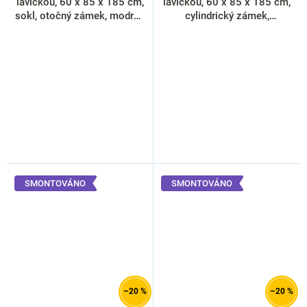
lavičkou, 60 x 85 x 185 cm,
lavičkou, 60 x 85 x 185 cm,
sokl, otočný zámek, modrá -
cylindrický zámek,
RAL 5012
antracitová - ral 7016
SMONTOVÁNO
SMONTOVÁNO
–20 %
–20 %