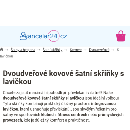
Přejít
na
obsah
NÁ
KO
Šatny a hygiena
Šatní skříňky
Kovové
Dvoudveřové
S
lavičkou
Dvoudveřové kovové šatní skříňky s
lavičkou
Chcete zajistit maximální pohodlí při převlékání v šatně? Naše
dvoudveřové kovové šatní skříňky s lavičkou
jsou ideální volbou!
Tyto skříňky kombinují praktický úložný prostor s
integrovanou
lavičkou
, která usnadňuje převlékání. Jsou skvělým řešením pro
šatny ve sportovních
klubech
,
fitness
centrech
nebo
průmyslových
provozech
, kde je důležitý komfort a praktičnost.