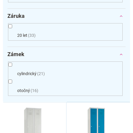
Záruka
20 let
33
Zámek
cylindrický
21
otočný
16
V
ý
p
i
s