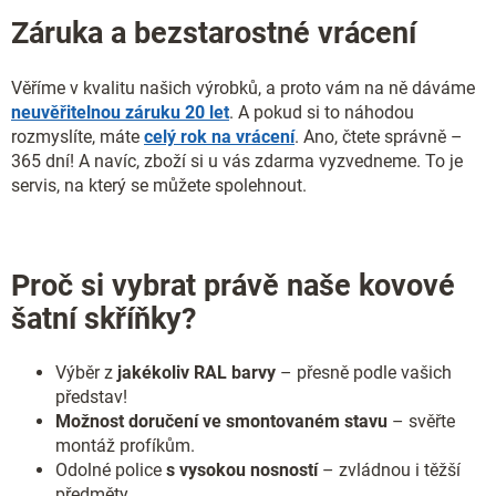
Záruka a bezstarostné vrácení
Věříme v kvalitu našich výrobků, a proto vám na ně dáváme
neuvěřitelnou záruku 20 let
. A pokud si to náhodou
rozmyslíte, máte
celý rok na vrácení
. Ano, čtete správně –
365 dní! A navíc, zboží si u vás zdarma vyzvedneme. To je
servis, na který se můžete spolehnout.
Proč si vybrat právě naše kovové
šatní skříňky?
Výběr z
jakékoliv RAL barvy
– přesně podle vašich
představ!
Možnost doručení ve smontovaném stavu
– svěřte
montáž profíkům.
Odolné police
s vysokou nosností
– zvládnou i těžší
předměty.