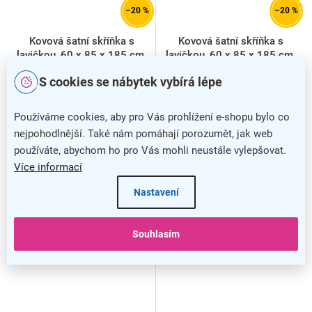
–20 %
–20 %
Kovová šatní skříňka s
Kovová šatní skříňka s
lavičkou, 60 x 85 x 185 cm,
lavičkou, 60 x 85 x 185 cm,
cylindrický zámek, zelená -
otočný zámek, libovolná
S cookies se nábytek vybírá lépe
ral 6033
RAL
Používáme cookies, aby pro Vás prohlížení e-shopu bylo co
nejpohodlnější. Také nám pomáhají porozumět, jak web
používáte, abychom ho pro Vás mohli neustále vylepšovat.
Více informací
Nastavení
Souhlasím
SMONTOVÁNO
SMONTOVÁNO