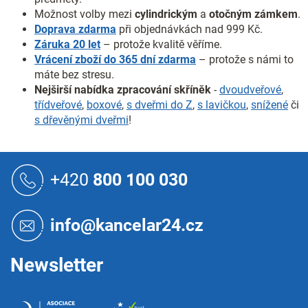
Možnost volby mezi
cylindrickým
a
otočným
zámkem
.
Doprava zdarma
při objednávkách nad 999 Kč.
Záruka 20 let
– protože kvalitě věříme.
Vrácení zboží do 365 dní zdarma
– protože s námi to
máte bez stresu.
Nejširší nabídka zpracování skříněk
-
dvoudveřové
,
třídveřové
,
boxové
,
s dveřmi do Z
,
s lavičkou
,
snížené
či
s dřevěnými dveřmi
!
Z
á
+420
800 100 030
p
a
t
info@kancelar24.cz
í
Newsletter