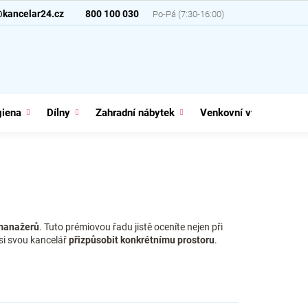
@kancelar24.cz
800 100 030
giena
Dílny
Zahradní nábytek
Venkovní vybavení
 manažerů
. Tuto prémiovou řadu jistě oceníte nejen při
 si svou kancelář
přizpůsobit konkrétnímu prostoru
.