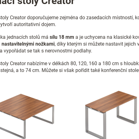
ací stoly Creator
a
c
í
stoly Creator doporučujeme zejména do zasedacích místností, k
p
ytvoří autoritativní dojem.
r
v
ska jednacích stolů má
sílu 18 mm
a je uchycena na klasické ko
k
y
y
nastavitelnými nožkami
, díky kterým si můžete nastavit jeji
v
a vypořádat se tak s nerovnostmi podlahy.
ý
p
toly Creator nabízíme v délkách 80, 120, 160 a 180 cm s hloubk
i
 stejná, a to 74 cm. Můžete si však pořídit také konferenční sto
s
u