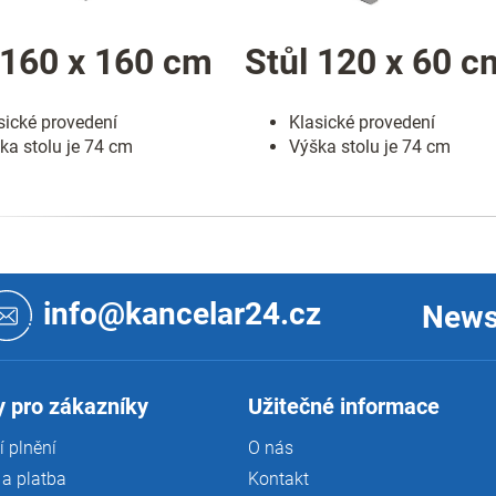
 160 x 160 cm
Stůl 120 x 60 c
sické provedení
Klasické provedení
ka stolu je 74 cm
Výška stolu je 74 cm
info@kancelar24.cz
News
 pro zákazníky
Užitečné informace
 plnění
O nás
a platba
Kontakt