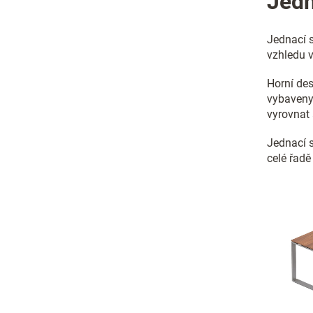
Jedn
Jednací 
vzhledu v
Horní de
vybaven
vyrovnat 
Jednací s
celé řadě