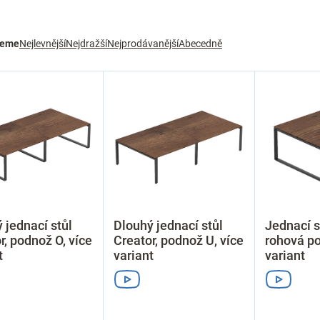
jeme
Nejlevnější
Nejdražší
Nejprodávanější
Abecedně
 jednací stůl
Dlouhý jednací stůl
Jednací s
r, podnož O, více
Creator, podnož U, více
rohová po
t
variant
variant