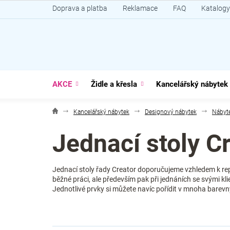
Přejít
Doprava a platba
Reklamace
FAQ
Katalogy
na
obsah
AKCE
Židle a křesla
Kancelářský nábytek
Kancelářský nábytek
Designový nábytek
Nábyte
Jednací stoly C
Jednací stoly řady Creator doporučujeme vzhledem k r
běžné práci, ale především pak při jednáních se svými k
Jednotlivé prvky si můžete navíc pořídit v mnoha barev