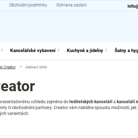
Obchodní podmínky
Ochrana osobních údajů
Kontakt
info
Kancelářské vybavení
Kuchyně a jídelny
Šatny a hy
k Creator
Jednací stoly
reator
eprezentativnímu vzhledu zejména do
ředitelských kanceláří
a
kanceláří
lienty či obchodními partnery. Creator vám nabídne spoustu možností, jak
ných variantách.