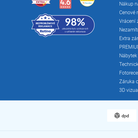
Nákup n
Cenové 
Vrácení 
Nezamít
Extra zá
PREMIU
Nábytek
Technic
Fotorec
Záruka 
3D vizua