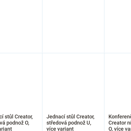
í stůl Creator,
Jednací stůl Creator,
Konferenč
vá podnož O,
středová podnož U,
Creator n
ariant
více variant
O, více va