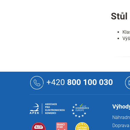
Stůl
Kla
Výš
Z
á
+420
800 100 030
p
a
t
í
Výhody
Náhradní
Doprava 