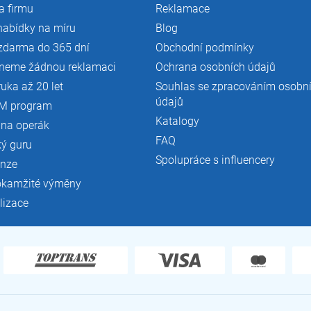
a firmu
Reklamace
nabídky na míru
Blog
zdarma do 365 dní
Obchodní podmínky
neme žádnou reklamaci
Ochrana osobních údajů
ruka až 20 let
Souhlas se zpracováním osobn
údajů
M program
Katalogy
 na operák
FAQ
ký guru
Spolupráce s influencery
enze
okamžité výměny
lizace