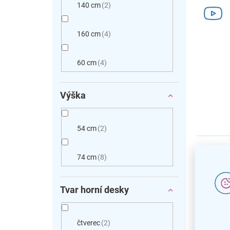
140 cm
2
160 cm
4
60 cm
4
Výška
54 cm
2
74 cm
8
Tvar horní desky
čtverec
2