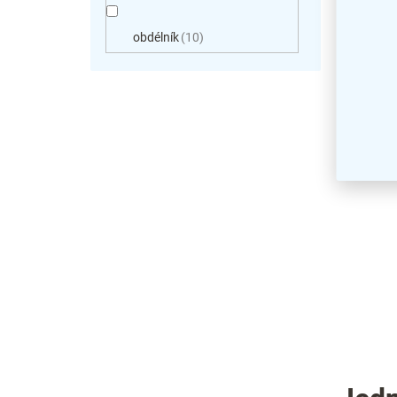
Konfer
obdélník
10
Creato
podnož