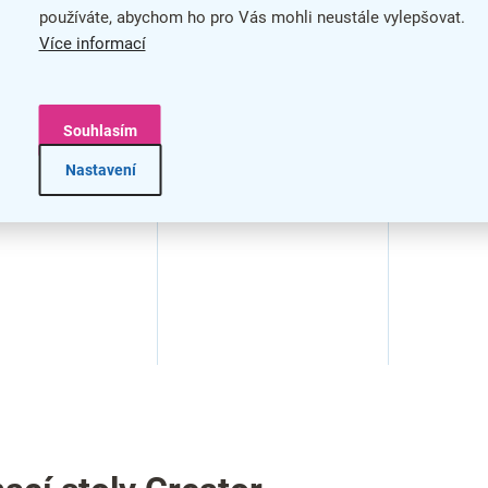
používáte, abychom ho pro Vás mohli neustále vylepšovat.
enční stolek
Konferenční stolek
Více informací
r vysoký,
Creator vysoký,
 O, více variant
podnož U, více variant
Souhlasím
Nastavení
O
v
l
á
d