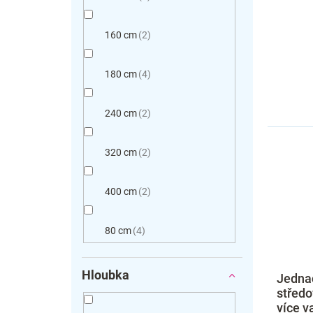
160 cm
2
180 cm
4
240 cm
2
320 cm
2
400 cm
2
80 cm
4
Hloubka
Jednac
středo
více v