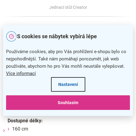
Jednací stůl Creator
Jednací stůl Creator, rohová podnož U
S cookies se nábytek vybírá lépe
Jednací stoly Creator se svým designem velmi podobají
stolům
a
pracovním místům
, takže je můžete libovolně
Používáme cookies, aby pro Vás prohlížení e-shopu bylo co
kombinovat. Elegantní spojení dřevěné desky s kovovou
nejpohodlnější. Také nám pomáhají porozumět, jak web
podnoží vytváří moderní celek, který vaší zasedačce dodá na
používáte, abychom ho pro Vás mohli neustále vylepšovat.
stylu.
Více informací
Výška:
74 cm
Nastavení
Hloubka:
160 cm
Síla desky:
18 mm
Souhlasím
Profil podnože:
80 × 20 mm
Dostupné délky:
160 cm