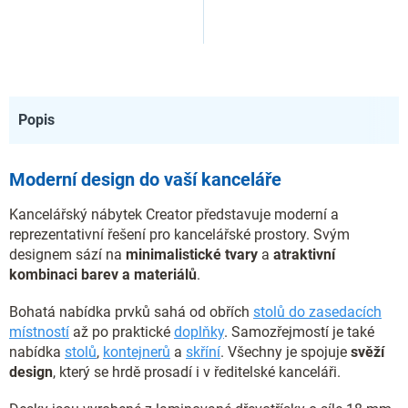
Popis
Moderní design do vaší kanceláře
Kancelářský nábytek Creator představuje moderní a
reprezentativní řešení pro kancelářské prostory. Svým
designem sází na
minimalistické tvary
a
atraktivní
kombinaci barev a materiálů
.
Bohatá nabídka prvků sahá od obřích
stolů do zasedacích
místností
až po praktické
doplňky
. Samozřejmostí je také
nabídka
stolů
,
kontejnerů
a
skříní
. Všechny je spojuje
svěží
design
, který se hrdě prosadí i v ředitelské kanceláři.