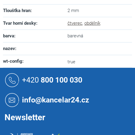
Tloušťka hran
:
2 mm
Tvar horní desky
:
čtverec
,
obdélník
barva
:
barevná
nazev
:
wt-config
:
true
Z
á
+420
800 100 030
p
a
t
info@kancelar24.cz
í
Newsletter