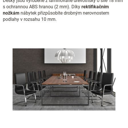
Desky jsou vyrobené z laminované dřevotřísky o síle 18 mm
s ochrannou ABS hranou (2 mm). Díky
rektifikačním
nožkám
nábytek přizpůsobíte drobným nerovnostem
podlahy v rozsahu 10 mm.