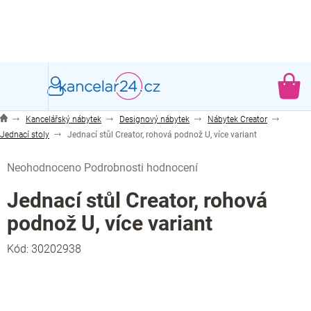
Přejít
na
obsah
NÁ
KO
Kancelářský nábytek
Designový nábytek
Nábytek Creator
Jednací stoly
Jednací stůl Creator, rohová podnož U, více variant
Průměrné
Neohodnoceno
Podrobnosti hodnocení
hodnocení
produktu
Jednací stůl Creator, rohová
je
podnož U, více variant
0,0
z
Kód:
30202938
5
hvězdiček.