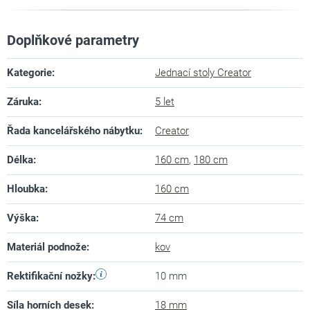
Doplňkové parametry
Kategorie
:
Jednací stoly Creator
Záruka
:
5 let
Řada kancelářského nábytku
:
Creator
Délka
:
160 cm
,
180 cm
Hloubka
:
160 cm
Výška
:
74 cm
Materiál podnože
:
kov
Rektifikační nožky
:
10 mm
Síla horních desek
:
18 mm