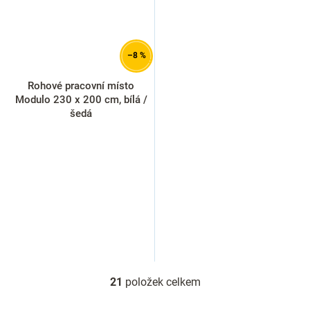
–8 %
Rohové pracovní místo
Modulo 230 x 200 cm, bílá /
šedá
21
položek celkem
O
v