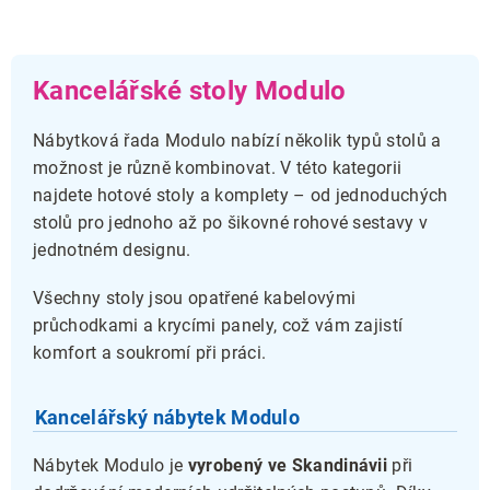
l
á
d
a
Kancelářské stoly Modulo
c
í
p
Nábytková řada Modulo nabízí několik typů stolů a
r
možnost je různě kombinovat. V této kategorii
v
k
najdete hotové stoly a komplety – od jednoduchých
y
stolů pro jednoho až po šikovné rohové sestavy v
v
jednotném designu.
ý
p
i
Všechny stoly jsou opatřené kabelovými
s
průchodkami a krycími panely, což vám zajistí
u
komfort a soukromí při práci.
Kancelářský nábytek Modulo
Nábytek Modulo je
vyrobený ve Skandinávii
při