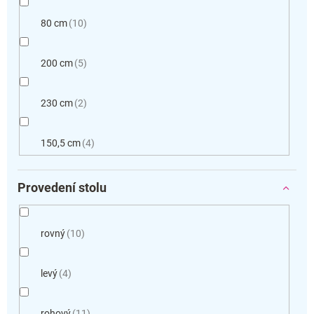
80 cm
10
200 cm
5
230 cm
2
150,5 cm
4
Provedení stolu
rovný
10
levý
4
rohový
11