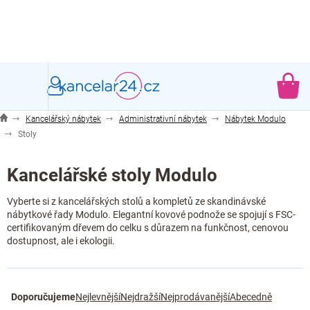
Přejít
na
obsah
NÁ
KO
Kancelářský nábytek
Administrativní nábytek
Nábytek Modulo
Stoly
Kancelářské stoly Modulo
Vyberte si z kancelářských stolů a kompletů ze skandinávské
nábytkové řady Modulo. Elegantní kovové podnože se spojují s FSC-
certifikovaným dřevem do celku s důrazem na funkčnost, cenovou
dostupnost, ale i ekologii.
Ř
Doporučujeme
Nejlevnější
Nejdražší
Nejprodávanější
Abecedně
a