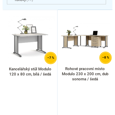
V
ý
p
i
s
p
r
o
d
–8 %
–7 %
u
k
Rohové pracovní místo
Kancelářský stůl Modulo
t
Modulo 230 x 200 cm, dub
120 x 80 cm, bílá / šedá
ů
sonoma / šedá