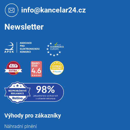
a
t
info@kancelar24.cz
í
Newsletter
Výhody pro zákazníky
Náhradní plnění