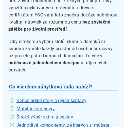
dodržování moderních udržitelných postupů. Díky
využití recyklovaných materiálů a dřeva s
certifikátem FSC vám tato značka dokáže nabídnout
kvalitní nábytek za rozumnou cenu
bez zbytečné
zátěže pro životní prostředí
.
Díky širokému výběru stolů, skříní a doplňků si
snadno zařídíte každý prostor od osobní pracovny
až po celé patro firemních kanceláří. To vše v
nadčasově jednoduchém designu
a příjemných
barvách.
Co všechno nábytková řada nabízí?
Kancelářské stoly a jejich sestavy
Mobilní kontejnery
Široký výběr skříní a sestav
Jednotlivé komponenty, ze kterých si můžete