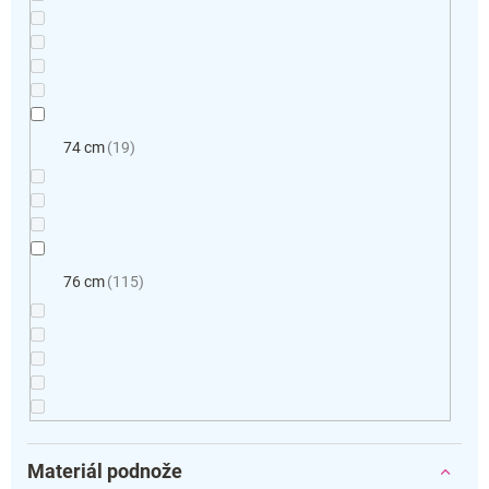
74 cm
19
76 cm
115
Materiál podnože