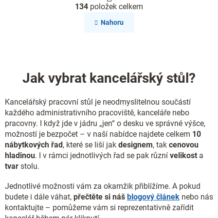
O
r
134
položek celkem
v
á
l
n
Nahoru
k
á
o
d
v
a
á
c
n
í
í
Jak vybrat kancelářský stůl?
p
r
v
Kancelářský pracovní stůl je neodmyslitelnou součástí
k
y
každého administrativního pracoviště, kanceláře nebo
v
pracovny. I když jde v jádru „jen“ o desku ve správné výšce,
ý
možností je bezpočet – v naší nabídce najdete celkem
10
p
nábytkových řad
, které se liší jak
designem
, tak
cenovou
i
hladinou
. I v rámci jednotlivých řad se pak různí
velikost
a
s
tvar
stolu.
u
Jednotlivé možnosti vám za okamžik přiblížíme. A pokud
budete i dále váhat,
přečtěte si náš
blogový článek
nebo nás
kontaktujte – pomůžeme vám si reprezentativně zařídit