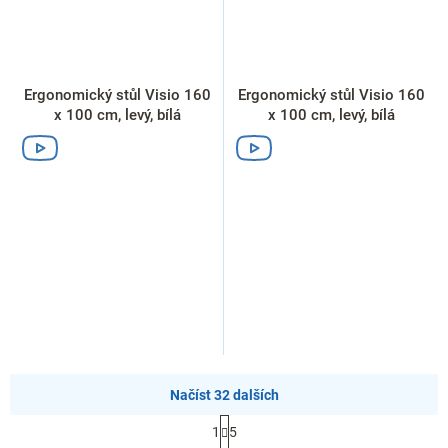
Ergonomický stůl Visio 160
Ergonomický stůl Visio 160
x 100 cm, levý, bílá
x 100 cm, levý, bílá
Načíst 32 dalších
S
1
5
t