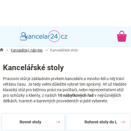
Přejít
na
obsah
NÁ
KO
Kancelářský nábytek
Kancelářské stoly
Kancelářské stoly
Pracovní stůl je základním prvkem kanceláře a mnoho lidí u něj tráví
většinu času. Je tedy velmi důležité vybrat ten správný. Ať už hledáte
klasický stůl pro běžnou práci na počítači, nebo reprezentativní stůl
pro schůzky s klienty, z našich
10 nábytkových řad
v nejrůznějších
délkách, tvarech a barevných provedeních si jistě vyberete.
Rovné stoly
Rohové stoly do L