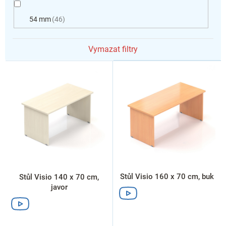
54 mm
46
Vymazat filtry
V
ý
p
i
s
p
r
o
d
u
k
Stůl Visio 160 x 70 cm, buk
Stůl Visio 140 x 70 cm,
t
javor
ů