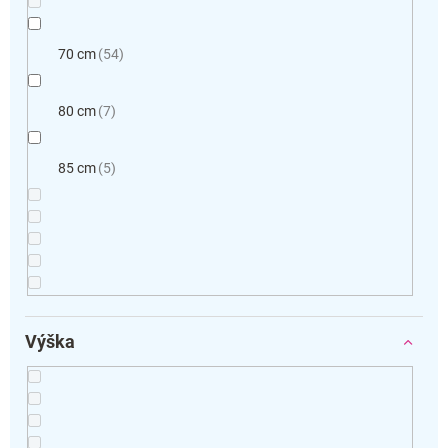
70 cm
54
80 cm
7
85 cm
5
Výška