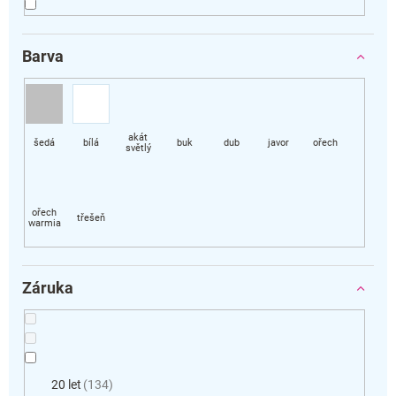
Barva
Záruka
20 let
134