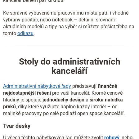
kancelář během pár kliknutí.
Ke správně vybavenému pracovnímu místu patří i vhodně
vybraný počítač, nebo notebook – detailní srovnání
aktuálních modelů a tipy na výběr si můžete přečíst třeba na
tomto
odkazu
.
Stoly do administrativních
kanceláří
Administrativní nábytkové řady
představují
finančně
nejdostupnější řešení
pro vaši kancelář. Kromě cenové
hladiny je spojuje
jednoduchý design
a
široká nabídka
prvků
, díky které využijete naplno každý interiér – od
malinké pracovny po celé podlaží open space kanceláří.
Tvar desky
U všech těchto nábytkových řad můžete zvolit
rohový
, nebo