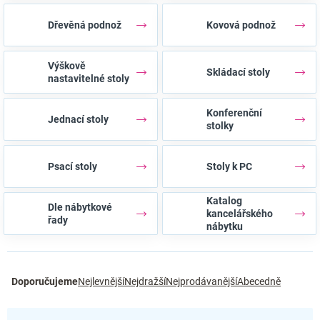
Dřevěná podnož
Kovová podnož
Výškově
Skládací stoly
nastavitelné stoly
Konferenční
Jednací stoly
stolky
Psací stoly
Stoly k PC
Katalog
Dle nábytkové
kancelářského
řady
nábytku
Ř
Doporučujeme
Nejlevnější
Nejdražší
Nejprodávanější
Abecedně
a
z
e