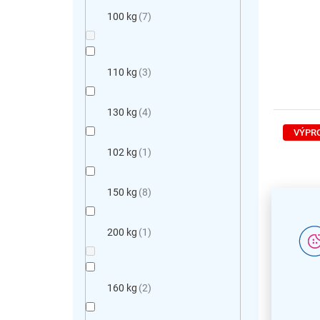
100 kg
7
110 kg
3
130 kg
4
VÝPR
102 kg
1
150 kg
8
200 kg
1
Kancel
Santos
160 kg
2