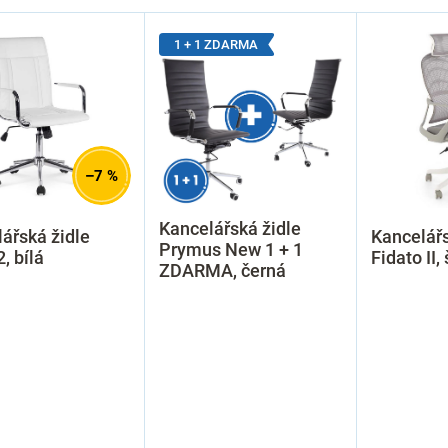
1 + 1 ZDARMA
–7 %
Kancelářská židle
ářská židle
Kancelářs
Prymus New 1 + 1
, bílá
Fidato II,
ZDARMA, černá