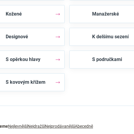
Kožené
Manažerské
Designové
K delšímu sezení
S opěrkou hlavy
S područkami
S kovovým křížem
jeme
Nejlevnější
Nejdražší
Nejprodávanější
Abecedně