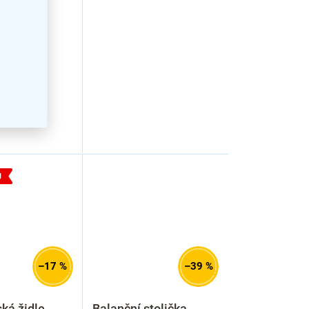
J
–17 %
–39 %
ká židle
Balanční stolička