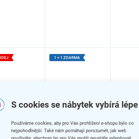
ODEJ
1 + 1 ZDARMA
–47 %
S cookies se nábytek vybírá lépe
Kancelářská židle
ářská židle
Kancelářs
Santos 1 + 1 ZDARMA,
, černá / modrá
Laredo, č
Používáme cookies, aby pro Vás prohlížení e-shopu bylo co
modrá
nejpohodlnější. Také nám pomáhají porozumět, jak web
používáte, abychom ho pro Vás mohli neustále vylepšovat.