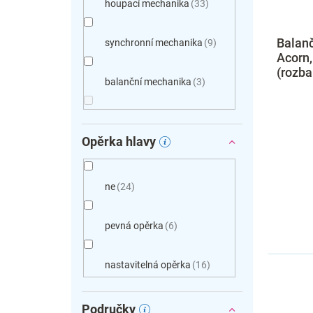
houpací mechanika
33
Balanč
synchronní mechanika
9
Acorn,
(rozba
balanční mechanika
3
Opěrka hlavy
ne
24
pevná opěrka
6
nastavitelná opěrka
16
Područky