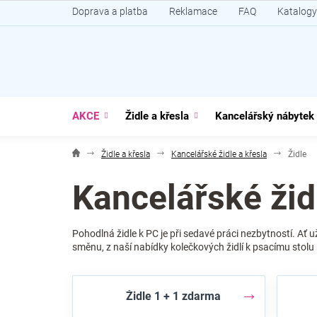
Přejít
Doprava a platba
Reklamace
FAQ
Katalogy
na
obsah
AKCE
Židle a křesla
Kancelářský nábytek
Židle a křesla
Kancelářské židle a křesla
Židle
Kancelářské žid
Pohodlná židle k PC je při sedavé práci nezbytností. Ať 
směnu, z naší nabídky kolečkových židlí k psacímu stolu 
Židle 1 + 1 zdarma