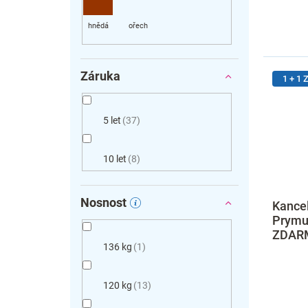
Záruka
1 + 1
5 let
37
10 let
8
Nosnost
Kancel
Prymu
ZDARM
136 kg
1
120 kg
13