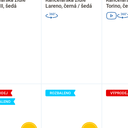
II, šedá
Lareno, černá / šedá
Torino, č
ODEJ
ROZBALENO
VÝPRODE
ALENO