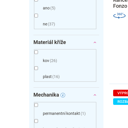
Fonzo 
ano
5
ne
37
Materiál kříže
kov
26
plast
16
VÝPR
Mechanika
ROZB
permanentní kontakt
1