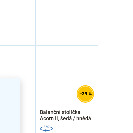
–39 %
ká židle
Balanční stolička
erná
Acorn II, šedá / hnědá