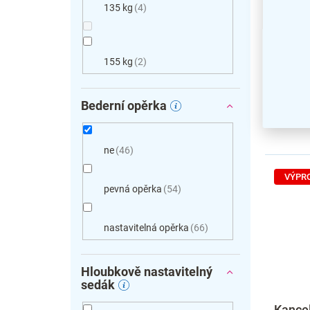
135 kg
4
155 kg
2
Bederní opěrka
ne
46
VÝPR
pevná opěrka
54
nastavitelná opěrka
66
Hloubkově nastavitelný
sedák
Kancel