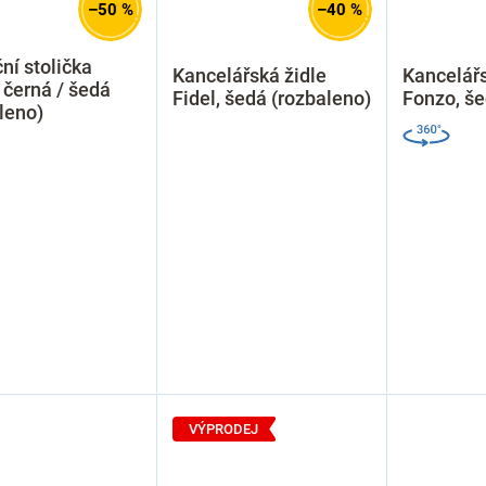
–50 %
–40 %
ní stolička
Kancelářská židle
Kancelářs
 černá / šedá
Fidel, šedá (rozbaleno)
Fonzo, š
leno)
VÝPRODEJ