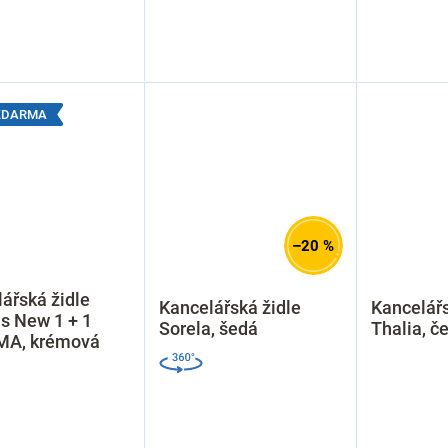
 ZDARMA
–20 %
ářská židle
Kancelářská židle
Kancelářs
s New 1 + 1
Sorela, šedá
Thalia, č
A, krémová