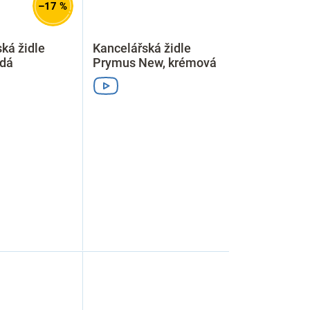
–17 %
ká židle
Kancelářská židle
edá
Prymus New, krémová