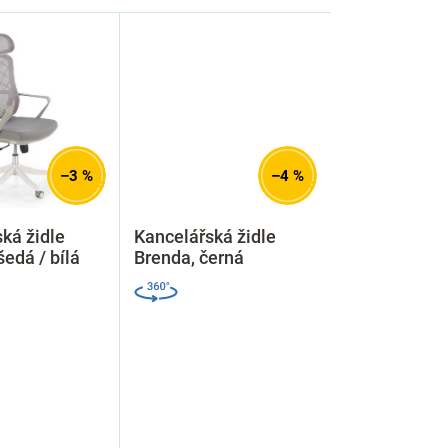
–3 %
–4 %
ká židle
Kancelářská židle
 šedá / bílá
Brenda, černá