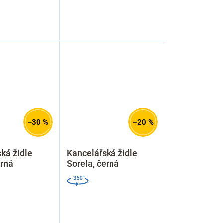
–30 %
–20 %
ká židle
Kancelářská židle
erná
Sorela, černá