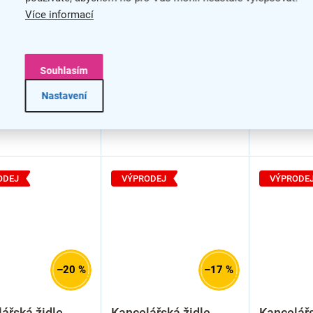
Více informací
Souhlasím
Nastavení
ODEJ
VÝPRODEJ
VÝPRODE
–20 %
–17 %
ářská židle
Kancelářská židle
Kancelářs