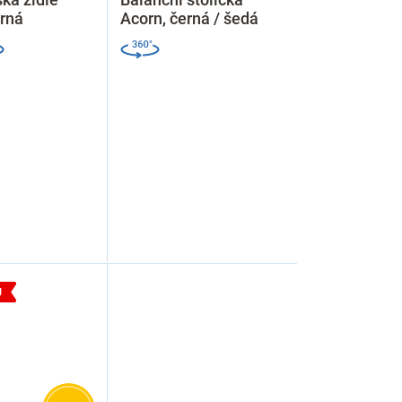
erná
Acorn, černá / šedá
J