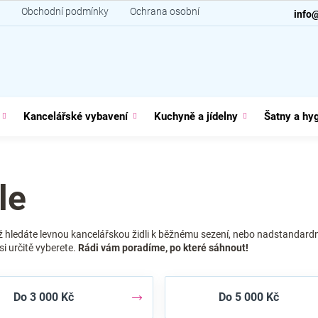
Obchodní podmínky
Ochrana osobních údajů
Kontakt
info
Kancelářské vybavení
Kuchyně a jídelny
Šatny a hy
le
už hledáte levnou kancelářskou židli k běžnému sezení, nebo nadstandardní
si určitě vyberete.
Rádi vám poradíme, po které sáhnout!
Do 3 000 Kč
Do 5 000 Kč