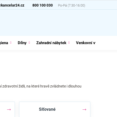
@kancelar24.cz
800 100 030
giena
Dílny
Zahradní nábytek
Venkovní vybavení
 zdravotní židli, na které hravě zvládnete i dlouhou
Síťované