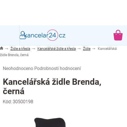
Přejít
na
obsah
NÁ
KO
Židle a křesla
Kancelářské židle a křesla
Židle
Kancelářská
židle Brenda, černá
Průměrné
Neohodnoceno
Podrobnosti hodnocení
hodnocení
produktu
Kancelářská židle Brenda,
je
černá
0,0
z
Kód:
30500198
5
hvězdiček.