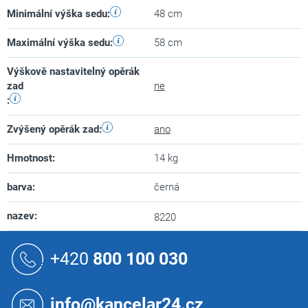
Minimální výška sedu
:
48 cm
Maximální výška sedu
:
58 cm
Výškově nastavitelný opěrák
zad
ne
:
Zvýšený opěrák zad
:
ano
Hmotnost
:
14 kg
barva
:
černá
nazev
:
8220
Z
á
+420
800 100 030
p
a
t
info@kancelar24.cz