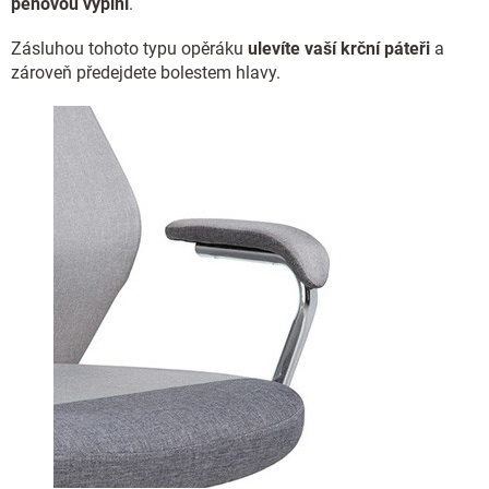
pěnovou výplní
.
Zásluhou tohoto typu opěráku
ulevíte vaší krční páteři
a
zároveň předejdete bolestem hlavy.