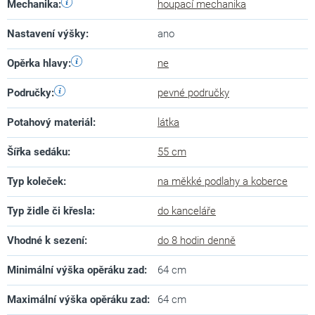
Mechanika
:
houpací mechanika
Nastavení výšky
:
ano
Opěrka hlavy
:
ne
Područky
:
pevné područky
Potahový materiál
:
látka
Šířka sedáku
:
55 cm
Typ koleček
:
na měkké podlahy a koberce
Typ židle či křesla
:
do kanceláře
Vhodné k sezení
:
do 8 hodin denně
Minimální výška opěráku zad
:
64 cm
Maximální výška opěráku zad
:
64 cm