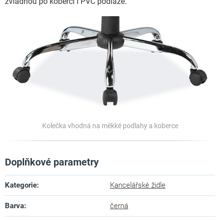
zvládnou po koberci i PVC podlaze.
Kolečka vhodná na měkké podlahy a koberce
Doplňkové parametry
Kategorie
:
Kancelářské židle
Barva
:
černá