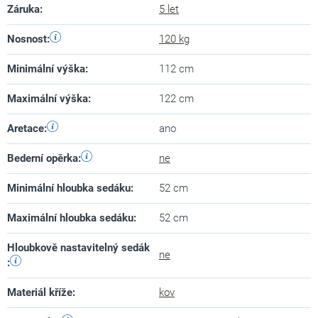
Záruka
:
5 let
Nosnost
:
120 kg
Minimální výška
:
112 cm
Maximální výška
:
122 cm
Aretace
:
ano
Bederní opěrka
:
ne
Minimální hloubka sedáku
:
52 cm
Maximální hloubka sedáku
:
52 cm
Hloubkově nastavitelný sedák
ne
:
Materiál kříže
:
kov