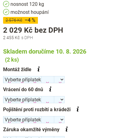
nosnost 120 kg
možnost houpání
–4 %
2 576 Kč
Měrná
2 029 Kč
bez DPH
cena:
2 455 Kč
Skladem doručíme 10. 8. 2026
(2 ks)
Montáž židle
Vrácení do 60 dnů
Pojištění proti rozbití a krádeži
Záruka okamžité výměny