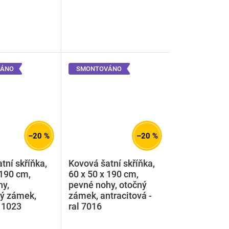
ÁNO
SMONTOVÁNO
–20 %
–20 %
tní skříňka,
Kovová šatní skříňka,
 190 cm,
60 x 50 x 190 cm,
hy,
pevné nohy, otočný
ký zámek,
zámek, antracitová -
l 1023
ral 7016