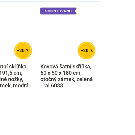
SMONTOVÁNO
–20 %
–20 %
tní skříňka,
Kovová šatní skříňka,
 191,5 cm,
60 x 50 x 180 cm,
lné nožky,
otočný zámek, zelená
ámek, modrá -
- ral 6033