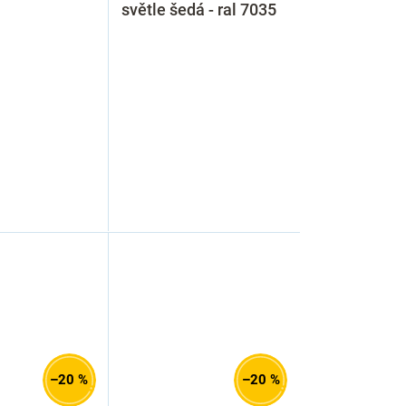
světle šedá - ral 7035
–20 %
–20 %