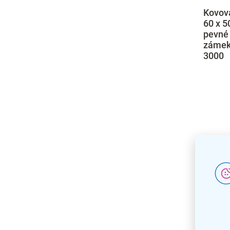
Kovová
60 x 5
pevné 
zámek,
3000