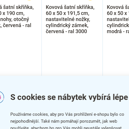
 šatní skříňka,
Kovová šatní skříňka,
Kovová ša
0 x 190 cm,
60 x 50 x 191,5 cm,
60 x 50 x
nohy, otočný
nastavitelné nožky,
nastavite
 červená - ral
cylindrický zámek,
cylindric
červená - ral 3000
modrá - r
S cookies se nábytek vybírá lépe
VÝPRODEJ
Používáme cookies, aby pro Vás prohlížení e-shopu bylo co
SMONTOVÁNO
nejpohodlnější. Také nám pomáhají porozumět, jak web
používáte, abychom ho pro Vás mohli neustále vylepšovat.
ROZBALENO