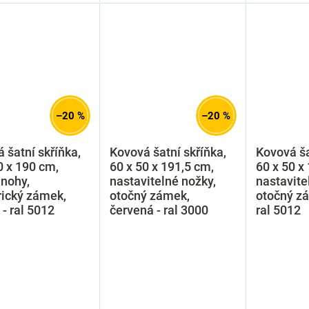
–20 %
–20 %
 šatní skříňka,
Kovová šatní skříňka,
Kovová ša
0 x 190 cm,
60 x 50 x 191,5 cm,
60 x 50 x
nohy,
nastavitelné nožky,
nastavite
rický zámek,
otočný zámek,
otočný z
- ral 5012
červená - ral 3000
ral 5012