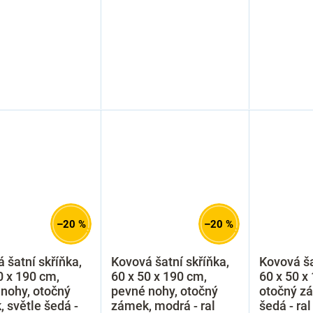
–20 %
–20 %
 šatní skříňka,
Kovová šatní skříňka,
Kovová ša
0 x 190 cm,
60 x 50 x 190 cm,
60 x 50 x
nohy, otočný
pevné nohy, otočný
otočný zá
 světle šedá -
zámek, modrá - ral
šedá - ra