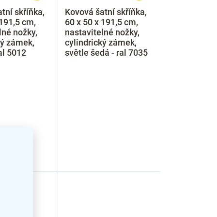
tní skříňka,
Kovová šatní skříňka,
 191,5 cm,
60 x 50 x 191,5 cm,
lné nožky,
nastavitelné nožky,
ký zámek,
cylindrický zámek,
al 5012
světle šedá - ral 7035