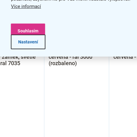
Více informací
–20 %
–50 %
Souhlasím
 šatní skříňka,
Kovová šatní skříňka,
Kovová ša
Nastavení
0 x 191,5 cm,
60 x 50 x 180 cm,
60 x 50 x
itelné nožky,
cylindrický zámek,
otočný z
 zámek, světle
červená - ral 3000
červená -
 ral 7035
(rozbaleno)