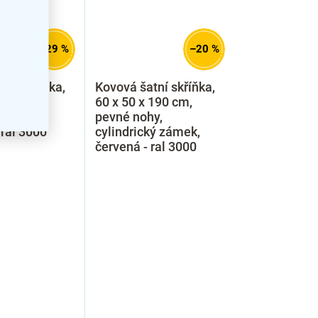
–29 %
–20 %
tní skříňka,
Kovová šatní skříňka,
 180 cm,
60 x 50 x 190 cm,
ámek,
pevné nohy,
 ral 3000
cylindrický zámek,
červená - ral 3000