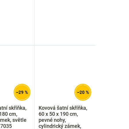
–29 %
–20 %
tní skříňka,
Kovová šatní skříňka,
 180 cm,
60 x 50 x 190 cm,
mek, světle
pevné nohy,
l 7035
cylindrický zámek,