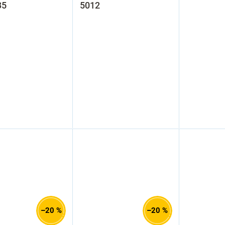
35
5012
–20 %
–20 %