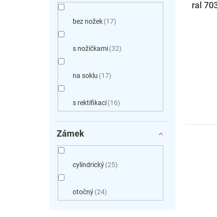
ral 70
bez nožek
17
s nožičkami
32
na soklu
17
s rektifikací
16
Zámek
cylindrický
25
otočný
24