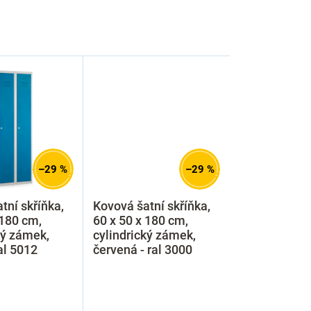
–29 %
–29 %
tní skříňka,
Kovová šatní skříňka,
 180 cm,
60 x 50 x 180 cm,
ký zámek,
cylindrický zámek,
al 5012
červená - ral 3000