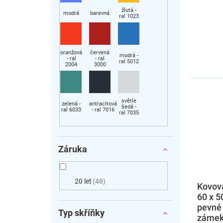
Záruka
20 let
48
Kovová
60 x 5
pevné 
Typ skříňky
zámek,