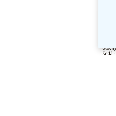
Kovová
60 x 5
nastav
otočný
šedá -