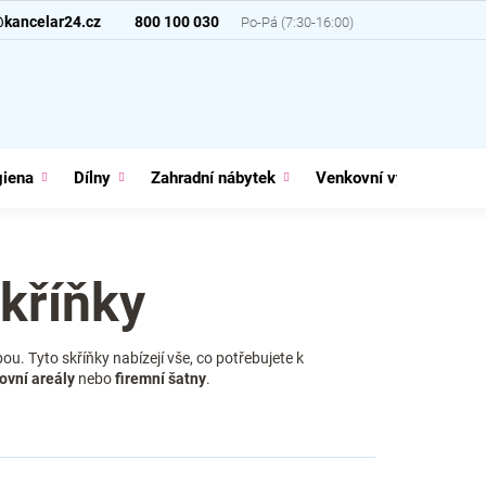
@kancelar24.cz
800 100 030
giena
Dílny
Zahradní nábytek
Venkovní vybavení
kříňky
bou. Tyto skříňky nabízejí vše, co potřebujete k
ovní
areály
nebo
firemní
šatny
.