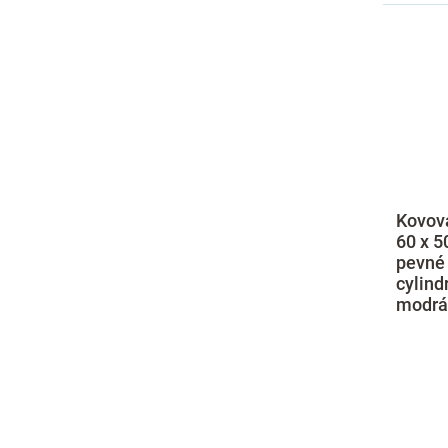
Kovová
60 x 5
pevné 
cylind
modrá 