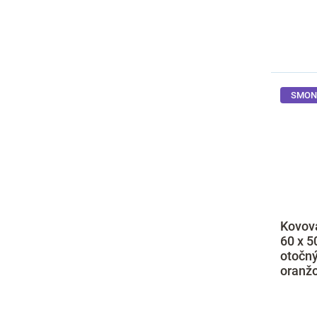
SMON
Kovová
60 x 5
otočn
oranžo