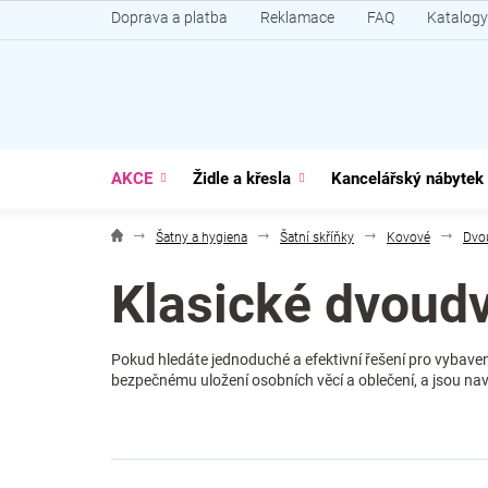
Přejít
Doprava a platba
Reklamace
FAQ
Katalogy
na
obsah
AKCE
Židle a křesla
Kancelářský nábytek
Šatny a hygiena
Šatní skříňky
Kovové
Dvo
Klasické dvoudv
Pokud hledáte jednoduché a efektivní řešení pro vybave
bezpečnému uložení osobních věcí a oblečení, a jsou navr