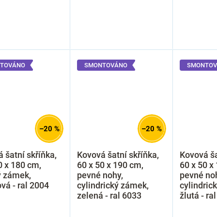
TOVÁNO
SMONTOVÁNO
SMONTOV
–20 %
–20 %
 šatní skříňka,
Kovová šatní skříňka,
Kovová ša
0 x 180 cm,
60 x 50 x 190 cm,
60 x 50 x
ý zámek,
pevné nohy,
pevné no
vá - ral 2004
cylindrický zámek,
cylindric
zelená - ral 6033
žlutá - ra