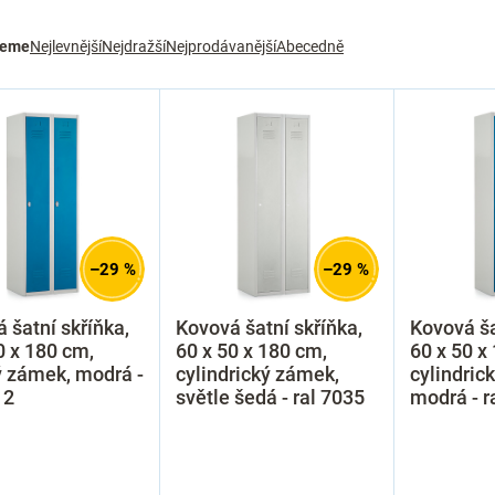
jeme
Nejlevnější
Nejdražší
Nejprodávanější
Abecedně
–29 %
–29 %
 šatní skříňka,
Kovová šatní skříňka,
Kovová ša
0 x 180 cm,
60 x 50 x 180 cm,
60 x 50 x
 zámek, modrá -
cylindrický zámek,
cylindric
12
světle šedá - ral 7035
modrá - r