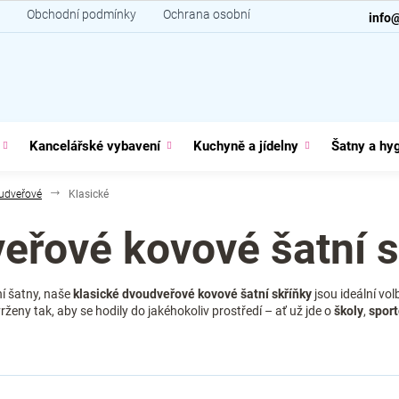
Obchodní podmínky
Ochrana osobních údajů
Kontakt
info
Kancelářské vybavení
Kuchyně a jídelny
Šatny a hy
udveřové
Klasické
eřové kovové šatní s
ní šatny, naše
klasické dvoudveřové kovové šatní skříňky
jsou ideální vol
ženy tak, aby se hodily do jakéhokoliv prostředí – ať už jde o
školy
,
sport