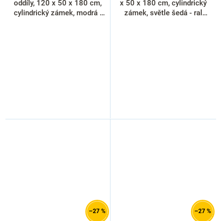
oddíly, 120 x 50 x 180 cm,
x 50 x 180 cm, cylindrický
cylindrický zámek, modrá -
zámek, světle šedá - ral
ral 5012
7035
–27 %
–27 %