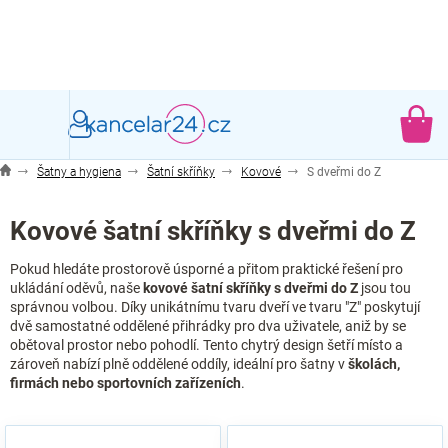
Přejít
na
obsah
NÁ
KO
Šatny a hygiena
Šatní skříňky
Kovové
S dveřmi do Z
Kovové šatní skříňky s dveřmi do Z
Pokud hledáte prostorově úsporné a přitom praktické řešení pro
ukládání oděvů, naše
kovové šatní skříňky s dveřmi do Z
jsou tou
správnou volbou. Díky unikátnímu tvaru dveří ve tvaru "Z" poskytují
dvě samostatné oddělené přihrádky pro dva uživatele, aniž by se
obětoval prostor nebo pohodlí. Tento chytrý design šetří místo a
zároveň nabízí plně oddělené oddíly, ideální pro šatny v
školách,
firmách nebo sportovních zařízeních
.