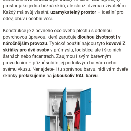
prostor jako jedna běžná skříň, ale slouží dvěma uživatelům.
Každý má svůj vlastní,
uzamykatelný prostor
– ideální pro
oděv, obuv i osobní věci.
Konstrukce je z pevného ocelového plechu s odolnou
povrchovou úpravou, která zaručuje
dlouhou životnost i v
náročnějším provozu
. Typické použití najdou tyto
kovové Z
skříňky pro dvě osoby
v průmyslu, logistice, ale i školních
šatnách nebo fitcentrech. Zaujmou i svým barevným
provedením – přizpůsobíte jej podnikvým barvám nebo
svému vkusu. Nenajdete-li tu správnou barvu, rádi vám dveře
skříňky
přelakujeme
na
jakoukoliv RAL barvu
.