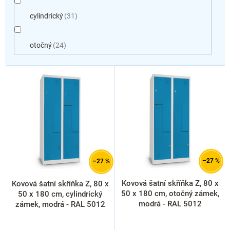
cylindrický
31
otočný
24
V
ý
p
i
s
p
r
o
d
–27 %
–27 %
u
k
Kovová šatní skříňka Z, 80 x
Kovová šatní skříňka Z, 80 x
t
50 x 180 cm, otočný zámek,
50 x 180 cm, cylindrický
ů
modrá - RAL 5012
zámek, modrá - RAL 5012