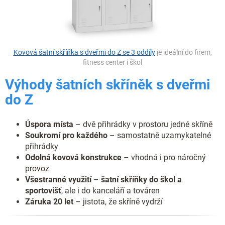
Kovová šatní skříňka s dveřmi do Z se 3 oddíly
je ideální do firem,
fitness center i škol
Výhody šatních skříněk s dveřmi
do Z
Úspora místa
– dvě přihrádky v prostoru jedné skříně
Soukromí pro každého
– samostatně uzamykatelné
přihrádky
Odolná kovová konstrukce
– vhodná i pro náročný
provoz
Všestranné využití
–
šatní skříňky do škol a
sportovišť
, ale i do kanceláří a továren
Záruka 20 let
– jistota, že skříně vydrží