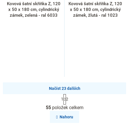
Kovová šatní skříňka Z, 120
Kovová šatní skříňka Z, 120
x 50 x 180 cm, cylindrický
x 50 x 180 cm, cylindrický
zámek, zelená - ral 6033
zámek, žlutá - ral 1023
Načíst 23 dalších
S
1
2
t
O
r
55
položek celkem
v
á
l
n
Nahoru
k
á
o
d