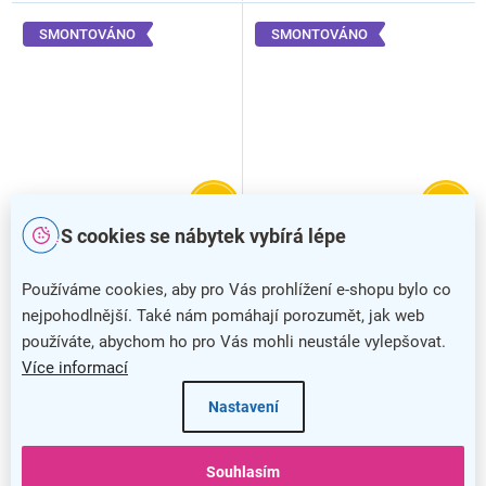
SMONTOVÁNO
SMONTOVÁNO
–20 %
–20 %
S cookies se nábytek vybírá lépe
Kovová šatní skříňka Z, 120
Kovová šatní skříňka Z, 120
x 50 x 180 cm, cylindrický
x 50 x 180 cm, otočný
Používáme cookies, aby pro Vás prohlížení e-shopu bylo co
zámek, oranžová - ral 2004
zámek, oranžová - ral 2004
nejpohodlnější. Také nám pomáhají porozumět, jak web
používáte, abychom ho pro Vás mohli neustále vylepšovat.
Více informací
Nastavení
Souhlasím