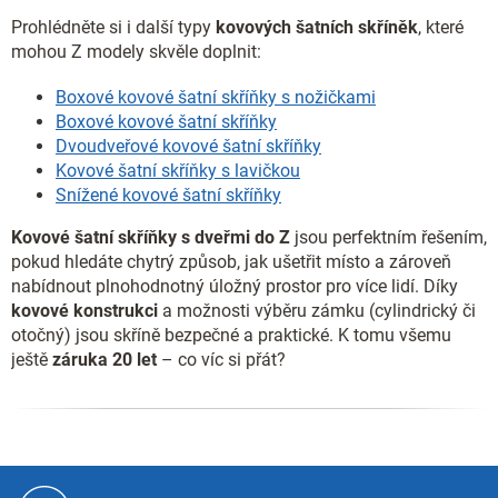
Prohlédněte si i další typy
kovových šatních skříněk
, které
mohou Z modely skvěle doplnit:
Boxové kovové šatní skříňky s nožičkami
Boxové kovové šatní skříňky
Dvoudveřové kovové šatní skříňky
Kovové šatní skříňky s lavičkou
Snížené kovové šatní skříňky
Kovové šatní skříňky s dveřmi do Z
jsou perfektním řešením,
pokud hledáte chytrý způsob, jak ušetřit místo a zároveň
nabídnout plnohodnotný úložný prostor pro více lidí. Díky
kovové konstrukci
a možnosti výběru zámku (cylindrický či
otočný) jsou skříně bezpečné a praktické. K tomu všemu
ještě
záruka 20 let
– co víc si přát?
Z