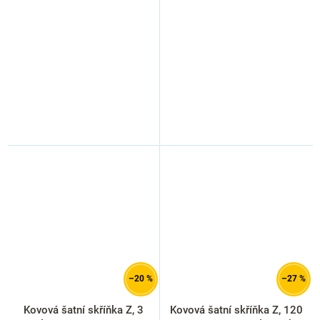
šedá - ral 7035
ral 7035
–20 %
–27 %
Kovová šatní skříňka Z, 3
Kovová šatní skříňka Z, 120