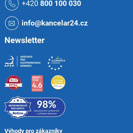
á
+420
800 100 030
p
a
t
info@kancelar24.cz
í
Newsletter
Výhody pro zákazníky