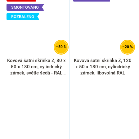
SMONTOVÁNO
ROZBALENO
–50 %
–20 %
Kovová šatní skříňka Z, 80 x
Kovová šatní skříňka Z, 120
50 x 180 cm, cylindrický
x 50 x 180 cm, cylindrický
zámek, světle šedá - RAL
zámek, libovolná RAL
7035 (rozbaleno)