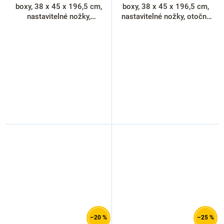
boxy, 38 x 45 x 196,5 cm,
boxy, 38 x 45 x 196,5 cm,
nastavitelné nožky,
nastavitelné nožky, otočný
cylindrický zámek, světle
zámek, modrá - ral 5012
šedá - ral 7035
–20 %
–25 %