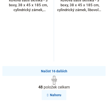
Kovová šatní skříňka - 3
Kovová šatní skříňka - 3
boxy, 38 x 45 x 185 cm,
boxy, 38 x 45 x 185 cm,
cylindrický zámek,
cylindrický zámek, libovolná
antracitová - ral 7016
RAL
Načíst 16 dalších
S
1
2
t
O
r
48
položek celkem
v
á
l
n
Nahoru
k
á
o
d
v
a