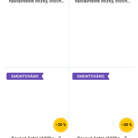
nastavitelné nožky, otočný
nastavitelné nožky, otočný
zámek, antracitová - ral
zámek, libovolná RAL
7016
SMONTOVÁNO
SMONTOVÁNO
–20 %
–20 %