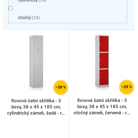
otočný
24
V
ý
p
i
s
p
r
o
d
–25 %
–20 %
u
k
Kovová šatní skříňka - 3
Kovová šatní skříňka - 3
t
boxy, 38 x 45 x 185 cm,
boxy, 38 x 45 x 185 cm,
ů
otočný zámek, červená - ral
cylindrický zámek, šedá - ral
3000
7035