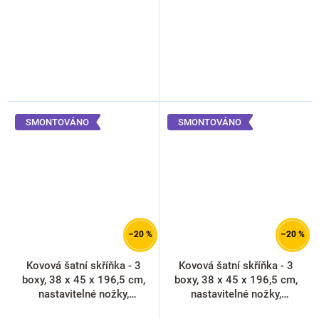
SMONTOVÁNO
SMONTOVÁNO
–20 %
–20 %
Kovová šatní skříňka - 3
Kovová šatní skříňka - 3
boxy, 38 x 45 x 196,5 cm,
boxy, 38 x 45 x 196,5 cm,
nastavitelné nožky,
nastavitelné nožky,
cylindrický zámek, libovolná
cylindrický zámek, oranžová