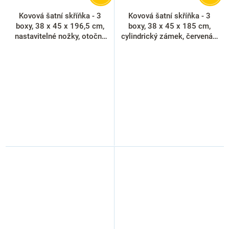
Kovová šatní skříňka - 3
Kovová šatní skříňka - 3
boxy, 38 x 45 x 196,5 cm,
boxy, 38 x 45 x 185 cm,
nastavitelné nožky, otočný
cylindrický zámek, červená -
zámek, světle šedá - ral
ral 3000
7035