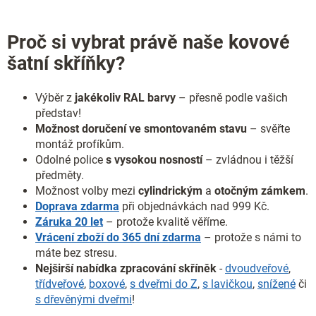
Proč si vybrat právě naše kovové
šatní skříňky?
Výběr z
jakékoliv RAL barvy
– přesně podle vašich
představ!
Možnost doručení ve smontovaném stavu
– svěřte
montáž profíkům.
Odolné police
s vysokou nosností
– zvládnou i těžší
předměty.
Možnost volby mezi
cylindrickým
a
otočným
zámkem
.
Doprava zdarma
při objednávkách nad 999 Kč.
Záruka 20 let
– protože kvalitě věříme.
Vrácení zboží do 365 dní zdarma
– protože s námi to
máte bez stresu.
Nejširší nabídka zpracování skříněk
-
dvoudveřové
,
třídveřové
,
boxové
,
s dveřmi do Z
,
s lavičkou
,
snížené
či
s dřevěnými dveřmi
!