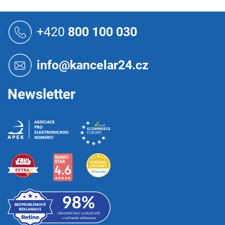
Z
á
+420
800 100 030
p
a
t
info@kancelar24.cz
í
Newsletter