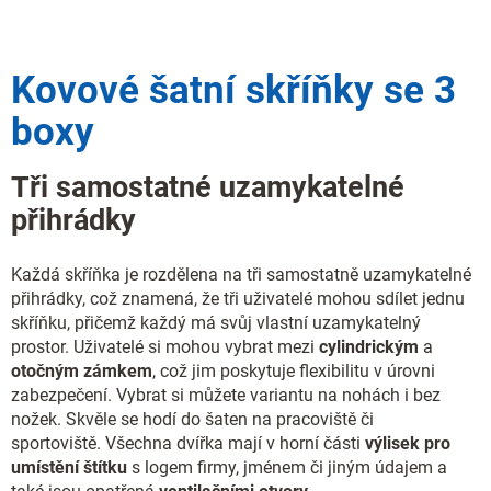
á
c
n
í
í
p
Kovové šatní skříňky se 3
r
v
boxy
k
y
v
Tři samostatné uzamykatelné
ý
p
přihrádky
i
s
u
Každá skříňka je rozdělena na tři samostatně uzamykatelné
přihrádky, což znamená, že tři uživatelé mohou sdílet jednu
skříňku, přičemž každý má svůj vlastní uzamykatelný
prostor. Uživatelé si mohou vybrat mezi
cylindrickým
a
otočným
zámkem
, což jim poskytuje flexibilitu v úrovni
zabezpečení. Vybrat si můžete variantu na nohách i bez
nožek. Skvěle se hodí do šaten na pracoviště či
sportoviště.
Všechna dvířka mají v horní části
výlisek pro
umístění štítku
s logem firmy, jménem či jiným údajem a