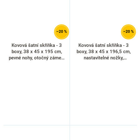
–20 %
–20 %
Kovová šatní skříňka - 3
Kovová šatní skříňka - 3
boxy, 38 x 45 x 195 cm,
boxy, 38 x 45 x 196,5 cm,
pevné nohy, otočný zámek,
nastavitelné nožky,
modrá - ral 5012
cylindrický zámek, červená -
ral 3000