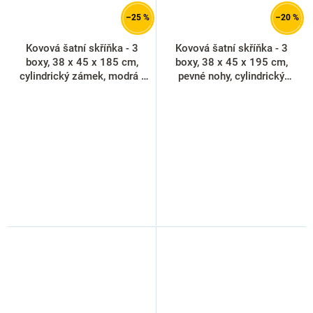
–25 %
–20 %
Kovová šatní skříňka - 3
Kovová šatní skříňka - 3
boxy, 38 x 45 x 185 cm,
boxy, 38 x 45 x 195 cm,
cylindrický zámek, modrá -
pevné nohy, cylindrický
ral 5012
zámek, červená - ral 3000