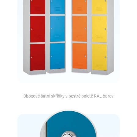
3boxové šatní skříňky v pestré paletě RAL barev