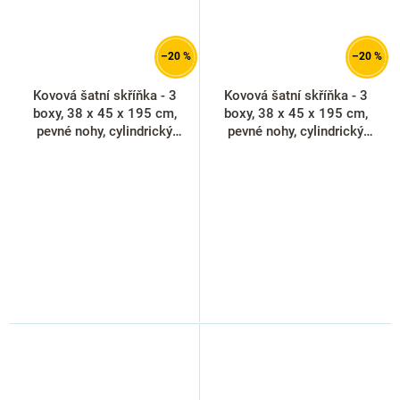
–20 %
–20 %
Kovová šatní skříňka - 3
Kovová šatní skříňka - 3
boxy, 38 x 45 x 195 cm,
boxy, 38 x 45 x 195 cm,
pevné nohy, cylindrický
pevné nohy, cylindrický
zámek, modrá - ral 5012
zámek, světle šedá - ral
7035