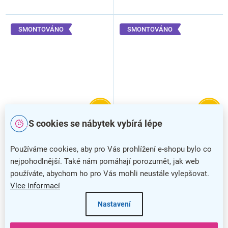
SMONTOVÁNO
SMONTOVÁNO
–20 %
–20 %
S cookies se nábytek vybírá lépe
Kovová šatní skříňka - 3
Kovová šatní skříňka - 3
boxy, 38 x 45 x 185 cm,
boxy, 38 x 45 x 195 cm,
Používáme cookies, aby pro Vás prohlížení e-shopu bylo co
otočný zámek, žlutá - ral
pevné nohy, cylindrický
nejpohodlnější. Také nám pomáhají porozumět, jak web
1023
zámek, žlutá - ral 1023
používáte, abychom ho pro Vás mohli neustále vylepšovat.
Více informací
Nastavení