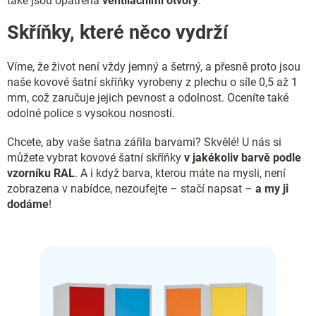
také jsou opatřená
ventilačními otvory
.
Skříňky, které něco vydrží
Víme, že život není vždy jemný a šetrný, a přesně proto jsou
naše kovové šatní skříňky vyrobeny z plechu o síle 0,5 až 1
mm, což zaručuje jejich pevnost a odolnost. Oceníte také
odolné police s vysokou nosností.
Chcete, aby vaše šatna zářila barvami? Skvělé! U nás si
můžete vybrat kovové šatní skříňky
v jakékoliv barvě podle
vzorníku RAL
. A i když barva, kterou máte na mysli, není
zobrazena v nabídce, nezoufejte – stačí napsat –
a my ji
dodáme
!