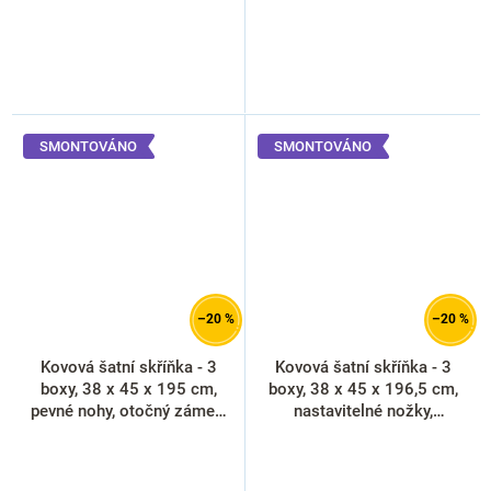
SMONTOVÁNO
SMONTOVÁNO
–20 %
–20 %
Kovová šatní skříňka - 3
Kovová šatní skříňka - 3
boxy, 38 x 45 x 195 cm,
boxy, 38 x 45 x 196,5 cm,
pevné nohy, otočný zámek,
nastavitelné nožky,
oranžová - ral 2004
cylindrický zámek,
antracitová - ral 7016