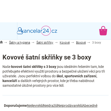
Přejít
na
obsah
NÁ
KO
Šatny a hygiena
Šatní skříňky
Kovové
Boxové
3 boxy
Kovové šatní skříňky se 3 boxy
Naše
kovové šatní skříňky s 3 boxy
jsou ideálním řešením tam, kde
potřebujete efektivní využití prostoru a bezpečné uložení věcí pro tři
uživatele. Jsou perfektní volbou do
škol, sportovních zařízení,
kanceláří
a dalších veřejných prostor, kde je třeba nabídnout
samostatné úložné prostory pro více lidí.
Ř
Doporučujeme
Nejlevnější
Nejdražší
Nejprodávanější
Abecedně
a