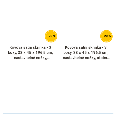
–20 %
–20 %
Kovová šatní skříňka - 3
Kovová šatní skříňka - 3
boxy, 38 x 45 x 196,5 cm,
boxy, 38 x 45 x 196,5 cm,
nastavitelné nožky,
nastavitelné nožky, otočný
cylindrický zámek, modrá -
zámek, červená - ral 3000
ral 5012