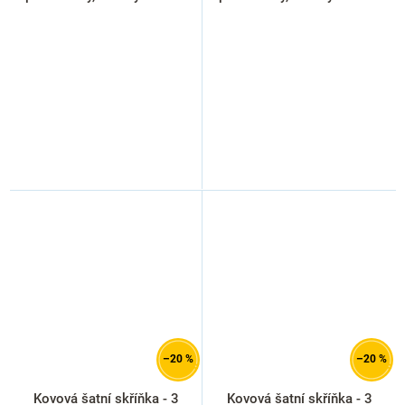
červená - ral 3000
světle šedá - ral 7035
–20 %
–20 %
Kovová šatní skříňka - 3
Kovová šatní skříňka - 3