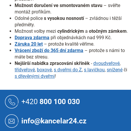
ý
Možnost doručení ve smontovaném stavu
– svěřte
p
montáž profíkům.
i
s
Odolné police
s vysokou nosností
– zvládnou i těžší
u
předměty.
Možnost volby mezi
cylindrickým
a
otočným
zámkem
.
Doprava zdarma
při objednávkách nad 999 Kč.
Záruka 20 let
– protože kvalitě věříme.
Vrácení zboží do 365 dní zdarma
– protože s námi to
máte bez stresu.
Nejširší nabídka zpracování skříněk
-
dvoudveřové
,
třídveřové
,
boxové
,
s dveřmi do Z
,
s lavičkou
,
snížené
či
s dřevěnými dveřmi
!
Z
á
+420
800 100 030
p
a
t
info@kancelar24.cz
í