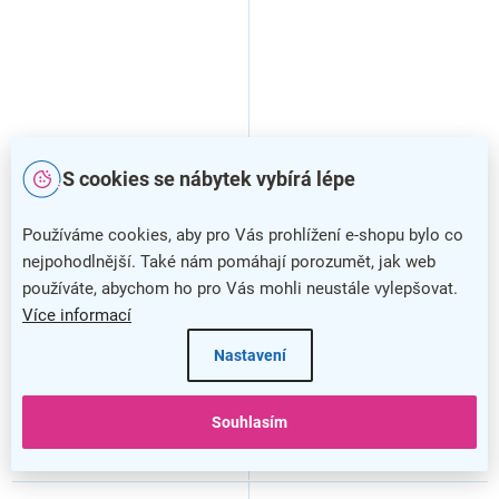
S cookies se nábytek vybírá lépe
Mosazný visací zámek RV
Kódový visací zámek
Používáme cookies, aby pro Vás prohlížení e-shopu bylo co
ELIPS 25, mosaz
RV.12002.30, černá
nejpohodlnější. Také nám pomáhají porozumět, jak web
používáte, abychom ho pro Vás mohli neustále vylepšovat.
Více informací
Nastavení
Souhlasím