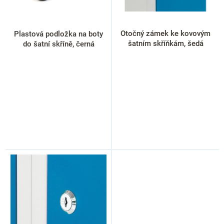
d
u
k
Otočný zámek ke kovovým
Plastová podložka na boty
t
šatním skříňkám, šedá
do šatní skříně, černá
ů