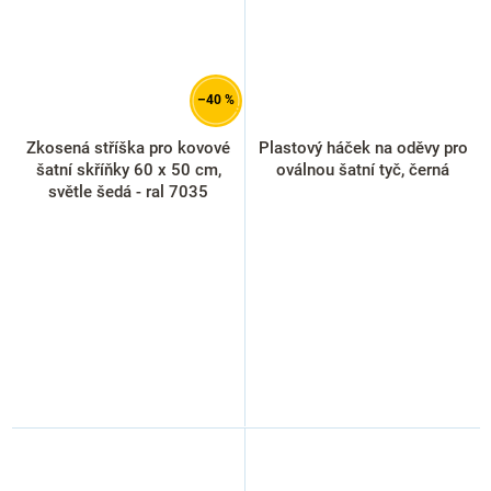
–40 %
Zkosená stříška pro kovové
Plastový háček na oděvy pro
šatní skříňky 60 x 50 cm,
oválnou šatní tyč, černá
světle šedá - ral 7035