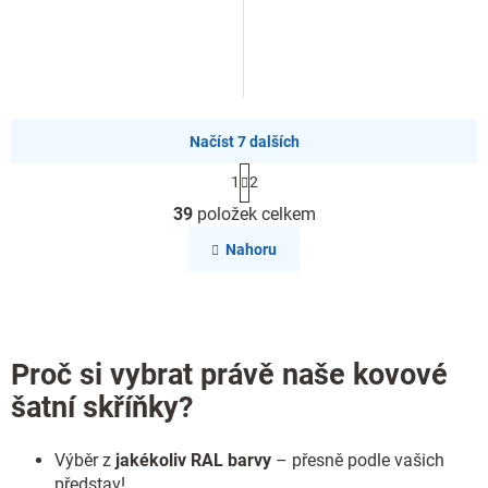
Načíst 7 dalších
S
1
2
t
O
r
39
položek celkem
v
á
l
n
Nahoru
k
á
o
d
v
a
á
c
n
í
í
Proč si vybrat právě naše kovové
p
r
šatní skříňky?
v
k
y
Výběr z
jakékoliv RAL barvy
– přesně podle vašich
v
představ!