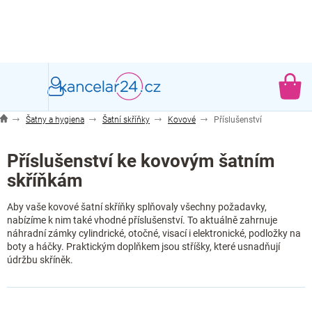
Přejít
na
obsah
NÁ
KO
Šatny a hygiena
Šatní skříňky
Kovové
Příslušenství
Příslušenství ke kovovým šatním
skříňkám
Aby vaše kovové šatní skříňky splňovaly všechny požadavky,
nabízíme k nim také vhodné
příslušenství
. To aktuálně zahrnuje
náhradní zámky cylindrické, otočné, visací i elektronické, podložky na
boty a háčky. Praktickým doplňkem jsou stříšky, které usnadňují
údržbu skříněk.
Ř