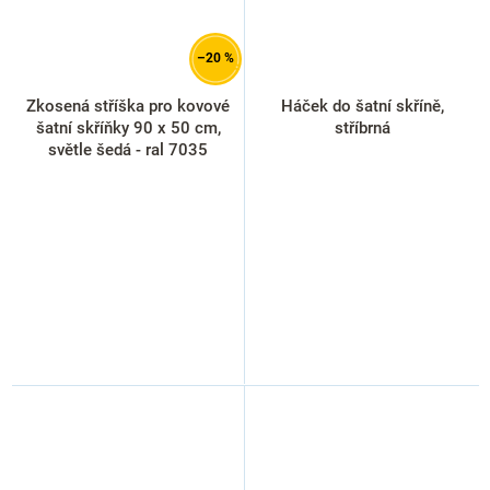
–20 %
Zkosená stříška pro kovové
Háček do šatní skříně,
šatní skříňky 90 x 50 cm,
stříbrná
světle šedá - ral 7035