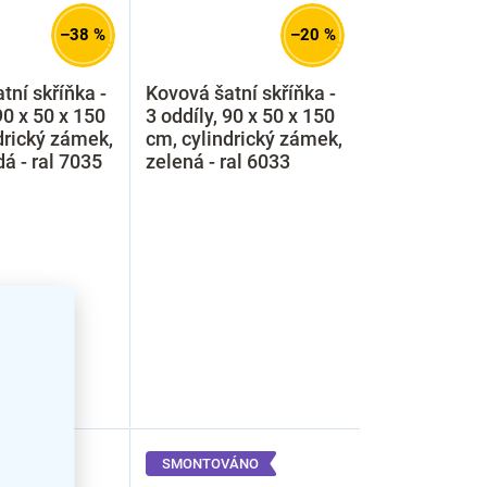
–38 %
–20 %
tní skříňka -
Kovová šatní skříňka -
90 x 50 x 150
3 oddíly, 90 x 50 x 150
drický zámek,
cm, cylindrický zámek,
dá - ral 7035
zelená - ral 6033
ÁNO
SMONTOVÁNO