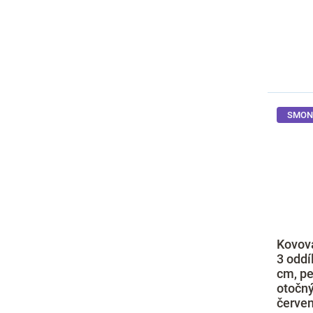
SMON
Kovová
3 oddí
cm, pe
otočn
červen