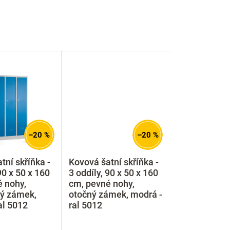
–20 %
–20 %
tní skříňka -
Kovová šatní skříňka -
90 x 50 x 160
3 oddíly, 90 x 50 x 160
 nohy,
cm, pevné nohy,
ký zámek,
otočný zámek, modrá -
al 5012
ral 5012