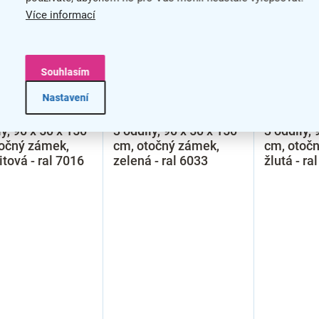
Více informací
Souhlasím
–20 %
–20 %
Nastavení
 šatní skříňka -
Kovová šatní skříňka -
Kovová ša
ly, 90 x 50 x 150
3 oddíly, 90 x 50 x 150
3 oddíly, 
točný zámek,
cm, otočný zámek,
cm, otoč
itová - ral 7016
zelená - ral 6033
žlutá - ra