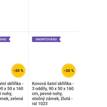
ÁNO
SMONTOVÁNO
–20 %
–20 %
tní skříňka -
Kovová šatní skříňka -
90 x 50 x 160
3 oddíly, 90 x 50 x 160
 nohy,
cm, pevné nohy,
ámek, zelená
otočný zámek, žlutá -
ral 1023