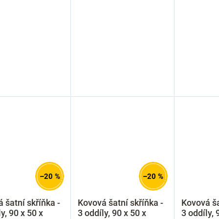
–20 %
–20 %
 šatní skříňka -
Kovová šatní skříňka -
Kovová ša
y, 90 x 50 x
3 oddíly, 90 x 50 x
3 oddíly, 