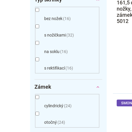
161,5 
nožky,
zámek,
bez nožek
16
5012
s nožičkami
32
na soklu
16
s rektifikací
16
Zámek
SMON
cylindrický
24
otočný
24