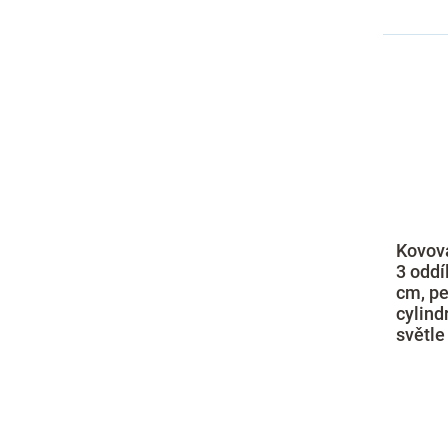
Kovová
3 oddí
cm, pe
cylind
světle