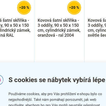
–20 %
–20 %
 šatní skříňka -
Kovová šatní skříňka -
Kovová ša
ly, 90 x 50 x 150
3 oddíly, 90 x 50 x 150
3 oddíly, 
lindrický zámek,
cm, cylindrický zámek,
cm, cylin
lná RAL
oranžová - ral 2004
světle še
S cookies se nábytek vybírá lépe
Používáme cookies, aby pro Vás prohlížení e-shopu bylo co
nejpohodlnější. Také nám pomáhají porozumět, jak web
TOVÁNO
SMONTOVÁNO
SMONTOV
používáte, abychom ho pro Vás mohli neustále vylepšovat.