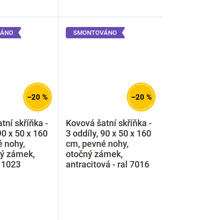
ÁNO
SMONTOVÁNO
–20 %
–20 %
tní skříňka -
Kovová šatní skříňka -
90 x 50 x 160
3 oddíly, 90 x 50 x 160
 nohy,
cm, pevné nohy,
ký zámek,
otočný zámek,
l 1023
antracitová - ral 7016