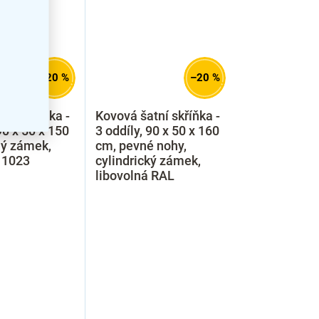
–20 %
–20 %
tní skříňka -
Kovová šatní skříňka -
90 x 50 x 150
3 oddíly, 90 x 50 x 160
ný zámek,
cm, pevné nohy,
l 1023
cylindrický zámek,
libovolná RAL