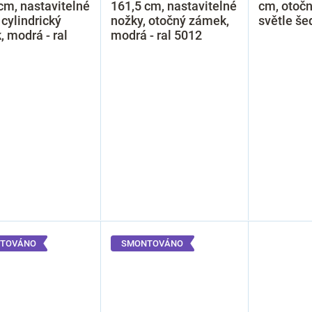
cm, nastavitelné
161,5 cm, nastavitelné
cm, otoč
 cylindrický
nožky, otočný zámek,
světle še
 modrá - ral
modrá - ral 5012
TOVÁNO
SMONTOVÁNO