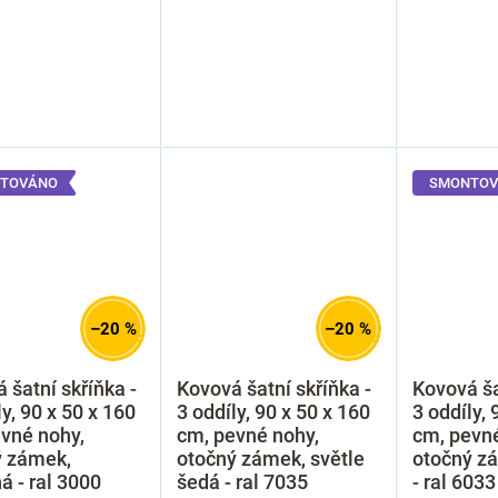
TOVÁNO
SMONTOV
–20 %
–20 %
 šatní skříňka -
Kovová šatní skříňka -
Kovová ša
ly, 90 x 50 x 160
3 oddíly, 90 x 50 x 160
3 oddíly, 
vné nohy,
cm, pevné nohy,
cm, pevné
ý zámek,
otočný zámek, světle
otočný z
á - ral 3000
šedá - ral 7035
- ral 6033