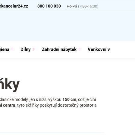
@kancelar24.cz
800 100 030
giena
Dílny
Zahradní nábytek
Venkovní vybavení
ňky
klasické modely, jen s nižší výškou
150 cm
, což je činí
ní
centra
, tyto skříňky poskytují dostatečný prostor a