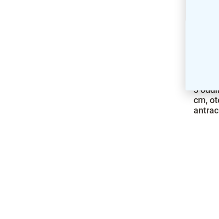
Kovová
3 oddí
cm, o
antrac