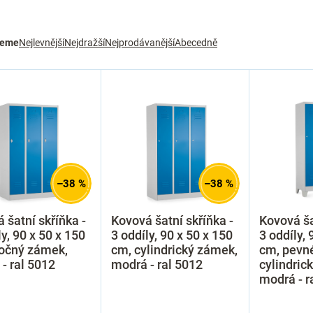
jeme
Nejlevnější
Nejdražší
Nejprodávanější
Abecedně
–38 %
–38 %
 šatní skříňka -
Kovová šatní skříňka -
Kovová ša
ly, 90 x 50 x 150
3 oddíly, 90 x 50 x 150
3 oddíly, 
točný zámek,
cm, cylindrický zámek,
cm, pevné
- ral 5012
modrá - ral 5012
cylindric
modrá - r