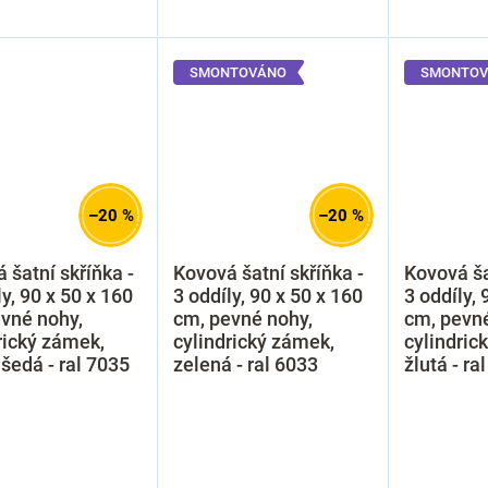
SMONTOVÁNO
SMONTOV
–20 %
–20 %
 šatní skříňka -
Kovová šatní skříňka -
Kovová ša
ly, 90 x 50 x 160
3 oddíly, 90 x 50 x 160
3 oddíly, 
vné nohy,
cm, pevné nohy,
cm, pevné
rický zámek,
cylindrický zámek,
cylindric
 šedá - ral 7035
zelená - ral 6033
žlutá - ra