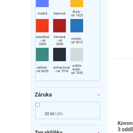
Záruka
20 let
48
Kovová
3 oddíl
Typ skříňky