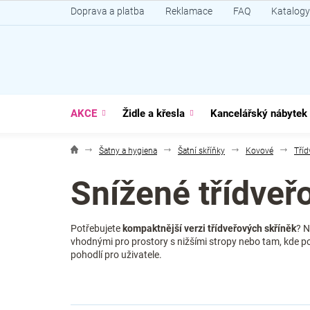
Přejít
Doprava a platba
Reklamace
FAQ
Katalogy
na
obsah
AKCE
Židle a křesla
Kancelářský nábytek
Šatny a hygiena
Šatní skříňky
Kovové
Tříd
Snížené třídveř
Potřebujete
kompaktnější verzi třídveřových skříněk
? 
vhodnými pro prostory s nižšími stropy nebo tam, kde pot
pohodlí pro uživatele.