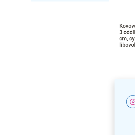
Kovová
3 oddí
cm, cy
libovo
SMON