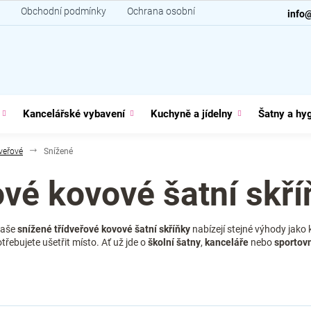
Obchodní podmínky
Ochrana osobních údajů
Kontakt
info
Kancelářské vybavení
Kuchyně a jídelny
Šatny a hy
veřové
Snížené
ové kovové šatní skří
Naše
snížené třídveřové kovové šatní skříňky
nabízejí stejné výhody jako 
řebujete ušetřit místo. Ať už jde o
školní
šatny
,
kanceláře
nebo
sportov