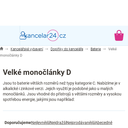
Přejít
na
obsah
NÁ
KO
Kancelářské vybavení
Doplňky do kanceláře
Baterie
Velké
monočlánky D
Velké monočlánky D
Jsou to baterie větších rozměrů než typy kategorie C. Nabízíme je v
alkalické i zinkové verzi. Jejich využití je podobné jako u malých
monočlánků. Jsou vhodné do přístrojů s většími rozměry a vysokou
spotřebou energie, jakými jsou například:
Ř
Doporučujeme
Nejlevnější
Nejdražší
Nejprodávanější
Abecedně
a