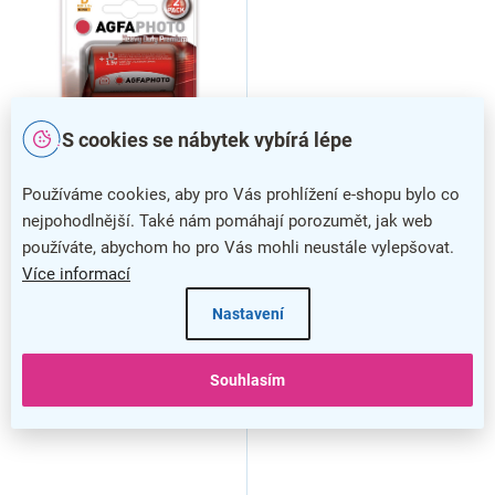
S cookies se nábytek vybírá lépe
Používáme cookies, aby pro Vás prohlížení e-shopu bylo co
Zinková baterie AgfaPhoto
nejpohodlnější. Také nám pomáhají porozumět, jak web
R20/D, 1,5 V, blistr 2 ks,
používáte, abychom ho pro Vás mohli neustále vylepšovat.
zinková
Více informací
Nastavení
Souhlasím