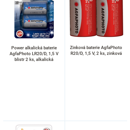
i
s
p
r
o
d
u
k
Zinková baterie AgfaPhoto
Power alkalická baterie
t
R20/D, 1,5 V, 2 ks, zinková
AgfaPhoto LR20/D, 1,5 V
ů
blistr 2 ks, alkalická