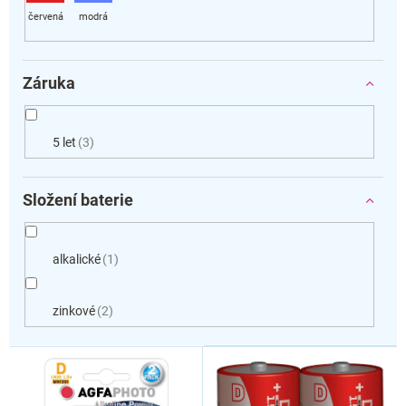
Záruka
5 let
3
Složení baterie
alkalické
1
zinkové
2
V
ý
p