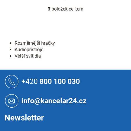
3
položek celkem
O
v
l
á
d
a
Rozměrnější hračky
c
Audiopřístroje
í
p
Větší svítidla
r
v
Z
k
y
á
+420
800 100 030
v
p
ý
a
p
t
info@kancelar24.cz
i
í
s
u
Newsletter