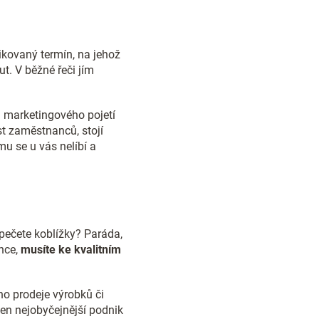
ikovaný termín, na jehož
t. V běžné řeči jím
d marketingového pojetí
st zaměstnanců, stojí
mu se u vás nelíbí a
 pečete koblížky? Paráda,
ance,
musíte ke kvalitním
ho prodeje výrobků či
ten nejobyčejnější podnik