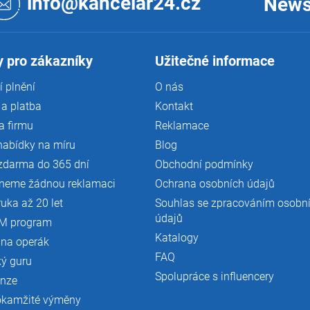
info@kancelar24.cz
News
 pro zákazníky
Užitečné informace
 plnění
O nás
a platba
Kontakt
a firmu
Reklamace
nabídky na míru
Blog
zdarma do 365 dní
Obchodní podmínky
neme žádnou reklamaci
Ochrana osobních údajů
ruka až 20 let
Souhlas se zpracováním osobn
údajů
M program
Katalogy
 na operák
FAQ
ký guru
Spolupráce s influencery
enze
okamžité výměny