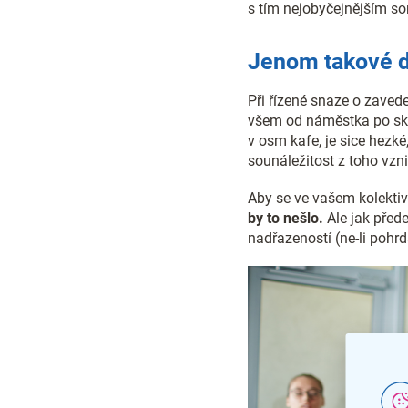
s tím nejobyčejnějším 
Jenom takové d
Při řízené snaze o zavede
všem od náměstka po sklad
v osm kafe, je sice hezké
sounáležitost z toho vzni
Aby se ve vašem kolektivu
by to nešlo.
Ale jak přede
nadřazeností (ne-li pohrd