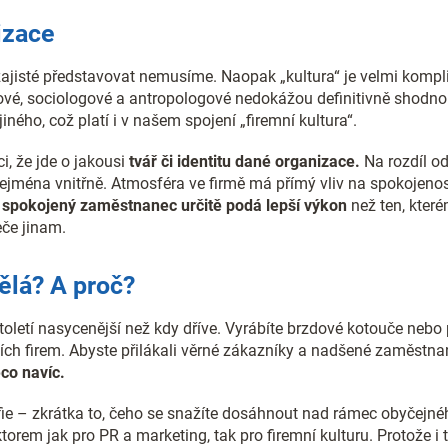
izace
ajisté představovat nemusíme. Naopak „kultura“ je velmi kompl
ofové, sociologové a antropologové nedokážou definitivně shodnou
iného, což platí i v našem spojení „firemní kultura“.
, že jde o jakousi
tvář či identitu dané organizace.
Na rozdíl o
zejména vnitřně. Atmosféra ve firmě má přímý vliv na spokojeno
–
spokojený zaměstnanec určitě podá lepší výkon
než ten, které
če jinam.
ělá? A proč?
 století nasycenější než kdy dříve. Vyrábíte brzdové kotouče nebo
dalších firem. Abyste přilákali věrné zákazníky a nadšené zaměstn
co navíc.
sofie – zkrátka to, čeho se snažíte dosáhnout nad rámec obyčejné
orem jak pro PR a marketing, tak pro firemní kulturu. Protože i 