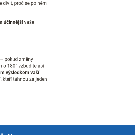
 divit, proč se po něm
m účinnější
vaše
to – pokud změny
m o 180° vzbudíte asi
m výsledkem vaší
 kteří táhnou za jeden