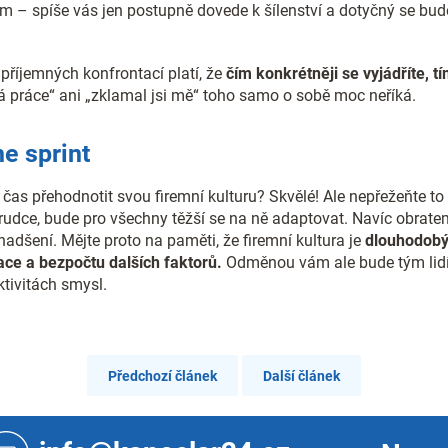
 – spíše vás jen postupně dovede k šílenství a dotyčný se bude
 příjemných konfrontací platí, že
čím konkrétněji se vyjádříte, tí
 práce“ ani „zklamal jsi mě“ toho samo o sobě moc neříká.
ne sprint
el čas přehodnotit svou firemní kulturu? Skvělé! Ale nepřežeňte 
prudce, bude pro všechny těžší se na ně adaptovat. Navíc obrate
adšení. Mějte proto na paměti, že firemní kultura je
dlouhodobý
kace a bezpočtu dalších faktorů.
Odměnou vám ale bude tým lidí,
ktivitách smysl.
Předchozí článek
Další článek