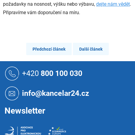
požadavky na nosnost, výšku nebo výbavu,
dejte nám vědět
.
Připravíme vám doporučení na míru.
Předchozí článek
Další článek
Z
á
+420
800 100 030
p
a
t
info@kancelar24.cz
í
Newsletter