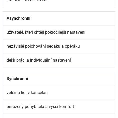
Asynchronní
uživatelé, kteří chtějí pokročilejší nastavení
nezávislé polohování sedáku a opěráku
delší práci a individuální nastavení
Synchronní
většina lidí v kanceláři
přirozený pohyb těla a vyšší komfort