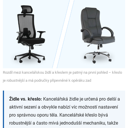
Rozdíl mezi kancelářskou židlí a křeslem je patrný na první pohled – křeslo
je robustnější a má područky připevněné k opěráku zad
Židle vs. křeslo:
Kancelářská židle je určená pro delší a
aktivní sezení a obvykle nabízí víc možností nastavení
pro správnou oporu těla. Kancelářské křeslo bývá
robustnější a často mívá jednodušší mechaniku, takže