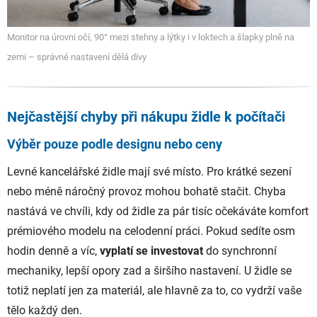
Monitor na úrovni očí, 90° mezi stehny a lýtky i v loktech a šlapky plně na
zemi – správné nastavení dělá divy
Nejčastější chyby při nákupu židle k počítači
Výběr pouze podle designu nebo ceny
Levné kancelářské židle mají své místo. Pro krátké sezení
nebo méně náročný provoz mohou bohatě stačit. Chyba
nastává ve chvíli, kdy od židle za pár tisíc očekáváte komfort
prémiového modelu na celodenní práci. Pokud sedíte osm
hodin denně a víc,
vyplatí se investovat
do synchronní
mechaniky, lepší opory zad a širšího nastavení. U židle se
totiž neplatí jen za materiál, ale hlavně za to, co vydrží vaše
tělo každý den.