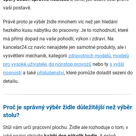
vaší postavě.
Právě proto je výběr židle mnohem víc než jen hledání
hezkého kusu nábytku do pracovny. Je to rozhodnutí, které
má přímý dopad na vaše pohodlí, výkon i zdraví. Na
kancelar24.cz navíc nenajdete jen samotné produkty, ale i
vysvětlení mechanik, kategorii
zdravotních modelů
,
modelů
pro vysoké uživatele
,
do nonstop provozů
nebo ty
s vyšší
nosností
a také
příslušenství
, které pomůže doladit sezení do
detailu.
Proč je správný výběr židle důležitější než výběr
stolu?
Stůl vám určí pracovní plochu. Židle ale rozhoduje o tom, v
jaké pozici strávíte
každý den několik hodin
. A právě