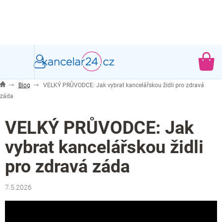
Přejít
na
obsah
NÁ
KO
Blog
VELKÝ PRŮVODCE: Jak vybrat kancelářskou židli pro zdravá
záda
VELKÝ PRŮVODCE: Jak
vybrat kancelářskou židli
pro zdravá záda
7.5.2026