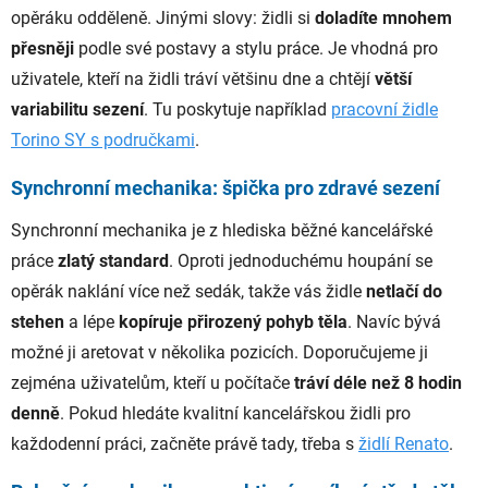
opěráku odděleně. Jinými slovy: židli si
doladíte mnohem
přesněji
podle své postavy a stylu práce. Je vhodná pro
uživatele, kteří na židli tráví většinu dne a chtějí
větší
variabilitu sezení
. Tu poskytuje například
pracovní židle
Torino SY s područkami
.
Synchronní mechanika: špička pro zdravé sezení
Synchronní mechanika je z hlediska běžné kancelářské
práce
zlatý standard
. Oproti jednoduchému houpání se
opěrák naklání více než sedák, takže vás židle
netlačí do
stehen
a lépe
kopíruje přirozený pohyb těla
. Navíc bývá
možné ji aretovat v několika pozicích. Doporučujeme ji
zejména uživatelům, kteří u počítače
tráví déle než 8 hodin
denně
. Pokud hledáte kvalitní kancelářskou židli pro
každodenní práci, začněte právě tady, třeba s
židlí Renato
.