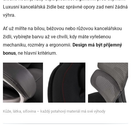
Luxusní kancelářská židle bez správné opory zad není žádná
výhra.
Ať už míříte na bílou, béžovou nebo růžovou kancelářskou
židli, vybírejte barvu až ve chvíli, kdy máte vyřešenou
mechaniku, rozměry a ergonomii.
Design má být příjemný
bonus
, ne hlavní kritérium.
Kůže, látka, síťovina – každý potahový materiál má své výhody