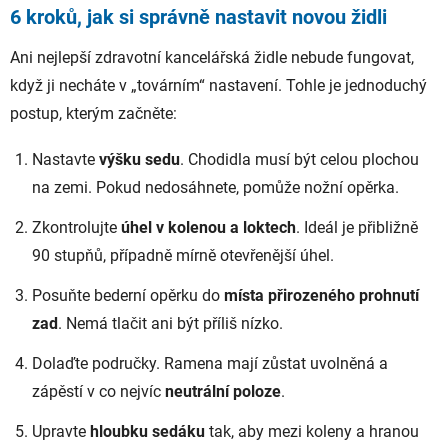
6 kroků, jak si správně nastavit novou židli
Ani nejlepší zdravotní kancelářská židle nebude fungovat,
když ji necháte v „továrním“ nastavení. Tohle je jednoduchý
postup, kterým začněte:
Nastavte
výšku sedu
. Chodidla musí být celou plochou
na zemi. Pokud nedosáhnete, pomůže nožní opěrka.
Zkontrolujte
úhel v kolenou a loktech
. Ideál je přibližně
90 stupňů, případně mírně otevřenější úhel.
Posuňte bederní opěrku do
místa přirozeného prohnutí
zad
. Nemá tlačit ani být příliš nízko.
Dolaďte područky. Ramena mají zůstat uvolněná a
zápěstí v co nejvíc
neutrální poloze
.
Upravte
hloubku sedáku
tak, aby mezi koleny a hranou