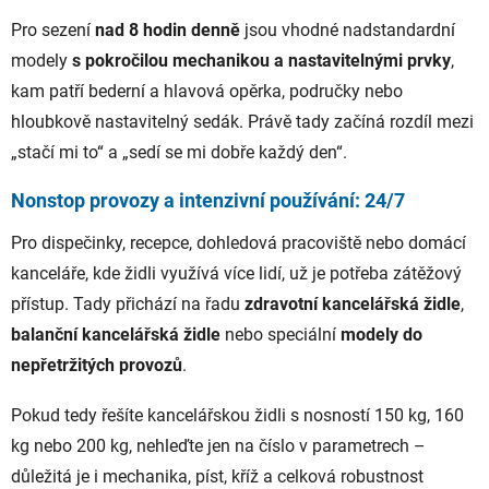
Pro sezení
nad 8 hodin denně
jsou vhodné nadstandardní
modely
s pokročilou mechanikou a nastavitelnými prvky
,
kam patří bederní a hlavová opěrka, područky nebo
hloubkově nastavitelný sedák. Právě tady začíná rozdíl mezi
„stačí mi to“ a „sedí se mi dobře každý den“.
Nonstop provozy a intenzivní používání: 24/7
Pro dispečinky, recepce, dohledová pracoviště nebo domácí
kanceláře, kde židli využívá více lidí, už je potřeba zátěžový
přístup. Tady přichází na řadu
zdravotní kancelářská židle
,
balanční kancelářská židle
nebo speciální
modely do
nepřetržitých provozů
.
Pokud tedy řešíte kancelářskou židli s nosností 150 kg, 160
kg nebo 200 kg, nehleďte jen na číslo v parametrech –
důležitá je i mechanika, píst, kříž a celková robustnost