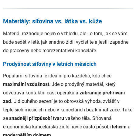
Materiály: síťovina vs. látka vs. kůže
Materiál rozhoduje nejen o vzhledu, ale i o tom, jak se vám
bude sedět v létě, jak snadno židli vyčistíte a jestli zapadne
do pracovny nebo reprezentativní kanceláře.
Prodyšnost síťoviny v letních měsících
Populární síťovina je ideální pro každého, kdo chce
maximální vzdušnost
. Jde o prodyšný materiál, který
odvětrává kontaktní část opěráku a
zabraňuje přehřívání
zad
. U dlouhého sezení je to obrovská výhoda, zvlášť v
teplejších měsících nebo v kancelářích bez klimatizace. Také
se
snadněji přizpůsobí tvaru
vašeho těla. Síťovaná
ergonomická kancelářská židle navíc často působí
lehčím
a
modernějším dojmem
.