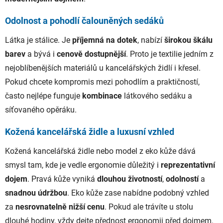
Odolnost a pohodlí čalouněných sedáků
Látka je stálice. Je
příjemná na dotek
, nabízí
širokou škálu
barev
a bývá i
cenově dostupnější
. Proto je textilie jedním z
nejoblíbenějších materiálů u kancelářských židlí i křesel.
Pokud chcete kompromis mezi pohodlím a praktičností,
často nejlépe funguje
kombinace
látkového sedáku a
síťovaného opěráku.
Kožená kancelářská židle a luxusní vzhled
Kožená kancelářská židle nebo model z eko kůže dává
smysl tam, kde je vedle ergonomie důležitý i
reprezentativní
dojem
. Pravá kůže vyniká
dlouhou životností
,
odolností
a
snadnou údržbou
. Eko kůže zase nabídne podobný vzhled
za
nesrovnatelně nižší cenu
. Pokud ale trávíte u stolu
dlouhé hodiny, vždy dejte přednost ergonomii před dojmem.