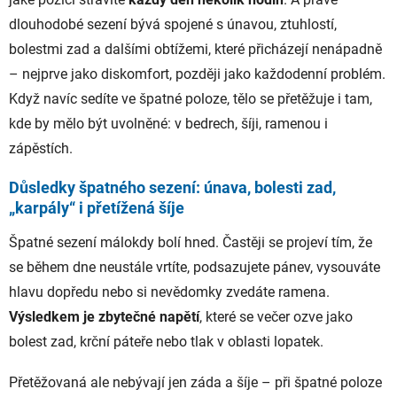
dlouhodobé sezení bývá spojené s únavou, ztuhlostí,
bolestmi zad a dalšími obtížemi, které přicházejí nenápadně
– nejprve jako diskomfort, později jako každodenní problém.
Když navíc sedíte ve špatné poloze, tělo se přetěžuje i tam,
kde by mělo být uvolněné: v bedrech, šíji, ramenou i
zápěstích.
Důsledky špatného sezení: únava, bolesti zad,
„karpály“ i přetížená šíje
Špatné sezení málokdy bolí hned. Častěji se projeví tím, že
se během dne neustále vrtíte, podsazujete pánev, vysouváte
hlavu dopředu nebo si nevědomky zvedáte ramena.
Výsledkem je zbytečné napětí
, které se večer ozve jako
bolest zad, krční páteře nebo tlak v oblasti lopatek.
Přetěžovaná ale nebývají jen záda a šíje – při špatné poloze