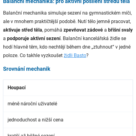
Balanční mechanika: pro aktivní posílení středu těla
Balanční mechanika simuluje sezení na gymnastickém míči,
ale v mnohem praktičtější podobě. Nutí tělo jemně pracovat,
aktivuje střed těla
, pomáhá
zpevňovat zádové
a
břišní svaly
a
podporuje aktivní sezení
. Balanční kancelářská židle se
hodí hlavně těm, kdo nechtějí během dne „ztuhnout“ v jedné
poloze. Co takhle vyzkoušet
židli Basto
?
Srovnání mechanik
Houpací
méně nároční uživatelé
jednoduchost a nižší cena
kratší až běžné sezení