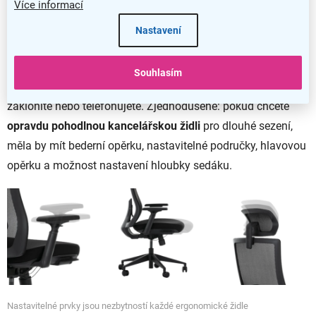
Více informací
Hloubkově nastavitelný sedák je podceňovaná, ale zásadní
Nastavení
funkce. Umožní nastavit
správnou oporu stehen
bez tlaku
za koleny, což ocení menší i vyšší postavy. Hlavová opěrka
Souhlasím
zase
uleví krční páteři
, zvlášť když se při práci občas
zakloníte nebo telefonujete. Zjednodušeně: pokud chcete
opravdu pohodlnou kancelářskou židli
pro dlouhé sezení,
měla by mít bederní opěrku, nastavitelné područky, hlavovou
opěrku a možnost nastavení hloubky sedáku.
Nastavitelné prvky jsou nezbytností každé ergonomické židle