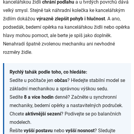
kancelářskou židli
chrání podlahu
a u tvrdých povrchů dává
velký smysl. Stejně tak náhradní kolečka ke kancelářským
židlím dokážou
výrazně zlepšit pohyb i hlučnost
. A ano,
podsedák, bederní opěrka na kancelářskou židli nebo opěrka
hlavy mohou pomoct, ale berte je spíš jako doplněk.
Nenahradí špatně zvolenou mechaniku ani nevhodné
rozměry židle.
Rychlý tahák podle toho, co hledáte:
Sedíte u počítače jen
občas
? Hledejte stabilní model se
základní mechanikou a správnou výškou sedu.
Sedíte
8 a více hodin
denně? Začněte u synchronní
mechaniky, bederní opěrky a nastavitelných područek.
Chcete
aktivnější
sezení
? Podívejte se po balančních
modelech.
Řešíte
vyšší postavu
nebo
vyšší nosnost
? Sledujte