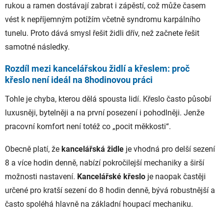
rukou a ramen dostávají zabrat i zápěstí, což může časem
vést k nepříjemným potížím včetně syndromu karpálního
tunelu. Proto dává smysl řešit židli dřív, než začnete řešit
samotné následky.
Rozdíl mezi kancelářskou židlí a křeslem: proč
křeslo není ideál na 8hodinovou práci
Tohle je chyba, kterou dělá spousta lidí. Křeslo často působí
luxusněji, bytelněji a na první posezení i pohodlněji. Jenže
pracovní komfort není totéž co „pocit měkkosti“.
Obecně platí, že
kancelářská židle
je vhodná pro delší sezení
8 a více hodin denně, nabízí pokročilejší mechaniky a širší
možnosti nastavení.
Kancelářské křeslo
je naopak častěji
určené pro kratší sezení do 8 hodin denně, bývá robustnější a
často spoléhá hlavně na základní houpací mechaniku.