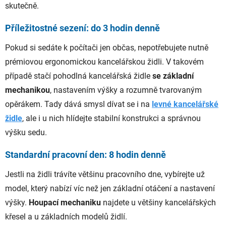
skutečně.
Příležitostné sezení: do 3 hodin denně
Pokud si sedáte k počítači jen občas, nepotřebujete nutně
prémiovou ergonomickou kancelářskou židli. V takovém
případě stačí pohodlná kancelářská židle
se základní
mechanikou
, nastavením výšky a rozumně tvarovaným
opěrákem. Tady dává smysl dívat se i na
levné kancelářské
židle
, ale i u nich hlídejte stabilní konstrukci a správnou
výšku sedu.
Standardní pracovní den: 8 hodin denně
Jestli na židli trávíte většinu pracovního dne, vybírejte už
model, který nabízí víc než jen základní otáčení a nastavení
výšky.
Houpací mechaniku
najdete u většiny kancelářských
křesel a u základních modelů židlí.