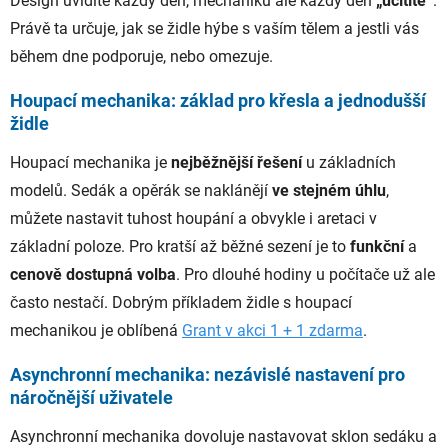
Design uvidíte každý den, mechaniku ale každý den
„ucítíte“
.
Právě ta určuje, jak se židle hýbe s vaším tělem a jestli vás
během dne podporuje, nebo omezuje.
Houpací mechanika: základ pro křesla a jednodušší
židle
Houpací mechanika je
nejběžnější řešení
u základních
modelů. Sedák a opěrák se naklánějí
ve stejném úhlu
,
můžete nastavit tuhost houpání a obvykle i aretaci v
základní poloze. Pro kratší až běžné sezení je to
funkční
a
cenově dostupná volba
. Pro dlouhé hodiny u počítače už ale
často nestačí. Dobrým příkladem židle s houpací
mechanikou je oblíbená
Grant v akci 1 + 1 zdarma
.
Asynchronní mechanika: nezávislé nastavení pro
náročnější uživatele
Asynchronní mechanika dovoluje nastavovat sklon sedáku a