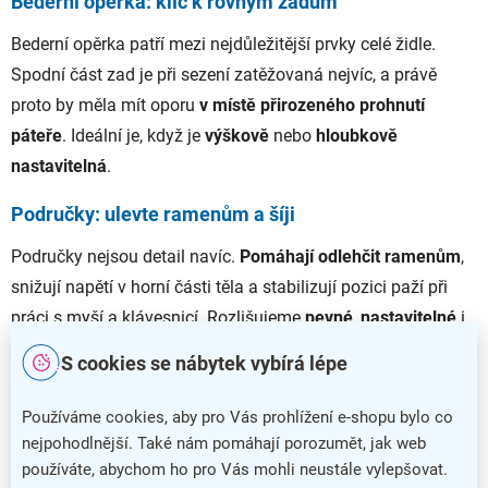
Bederní opěrka: klíč k rovným zádům
Bederní opěrka patří mezi nejdůležitější prvky celé židle.
Spodní část zad je při sezení zatěžovaná nejvíc, a právě
proto by měla mít oporu
v místě přirozeného prohnutí
páteře
. Ideální je, když je
výškově
nebo
hloubkově
nastavitelná
.
Područky: ulevte ramenům a šíji
Područky nejsou detail navíc.
Pomáhají odlehčit ramenům
,
snižují napětí v horní části těla a stabilizují pozici paží při
práci s myší a klávesnicí. Rozlišujeme
pevné
,
nastavitelné
i
vyklápěcí
područky; u těch lepších modelů lze upravovat
S cookies se nábytek vybírá lépe
výšku, posun dopředu a dozadu, natočení i vzdálenost od
sedáku. To je přesně ten rozdíl, který vaše šíje ocení po osmi
Používáme cookies, aby pro Vás prohlížení e-shopu bylo co
hodinách práce.
nejpohodlnější. Také nám pomáhají porozumět, jak web
používáte, abychom ho pro Vás mohli neustále vylepšovat.
Nastavení hloubky sedáku a hlavová opěrka