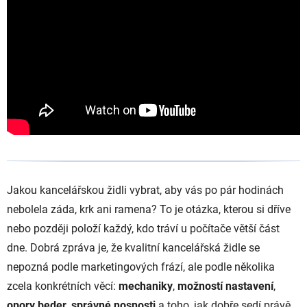
Jakou kancelářskou židli vybrat, aby vás po pár hodinách
nebolela záda, krk ani ramena? To je otázka, kterou si dříve
nebo později položí každý, kdo tráví u počítače větší část
dne. Dobrá zpráva je, že kvalitní kancelářská židle se
nepozná podle marketingových frází, ale podle několika
zcela konkrétních věcí:
mechaniky
,
možností nastavení
,
opory beder
,
správné nosnosti
a toho, jak dobře sedí právě