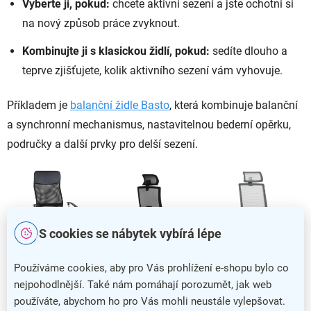
Vyberte ji, pokud:
chcete aktivní sezení a jste ochotni si
na nový způsob práce zvyknout.
Kombinujte ji s klasickou židlí, pokud:
sedíte dlouho a
teprve zjišťujete, kolik aktivního sezení vám vyhovuje.
Příkladem je
balanční židle Basto
, která kombinuje balanční
a synchronní mechanismus, nastavitelnou bederní opěrku,
područky a další prvky pro delší sezení.
S cookies se nábytek vybírá lépe
Používáme cookies, aby pro Vás prohlížení e-shopu bylo co
Židle Grant s houpací mechanikou, židle Ramiro se synchronní mechanikou
nejpohodlnější. Také nám pomáhají porozumět, jak web
používáte, abychom ho pro Vás mohli neustále vylepšovat.
a balanční židle Basto.