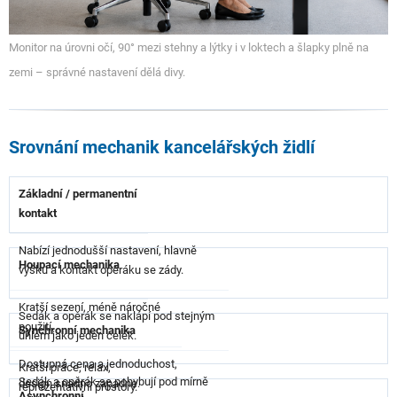
Monitor na úrovni očí, 90° mezi stehny a lýtky i v loktech a šlapky plně na
zemi – správné nastavení dělá divy.
Srovnání mechanik kancelářských židlí
Základní / permanentní
kontakt
Nabízí jednodušší nastavení, hlavně
Houpací mechanika
výšku a kontakt opěráku se zády.
Kratší sezení, méně náročné
Sedák a opěrák se naklápí pod stejným
použití.
Synchronní mechanika
úhlem jako jeden celek.
Dostupná cena a jednoduchost,
Kratší práce, relax,
Sedák a opěrák se pohybují pod mírně
design snadno zapadne.
reprezentativní prostory.
Asynchronní