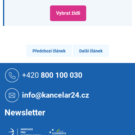
Vybrat židli
Předchozí článek
Další článek
Z
á
+420
800 100 030
p
a
t
info@kancelar24.cz
í
Newsletter