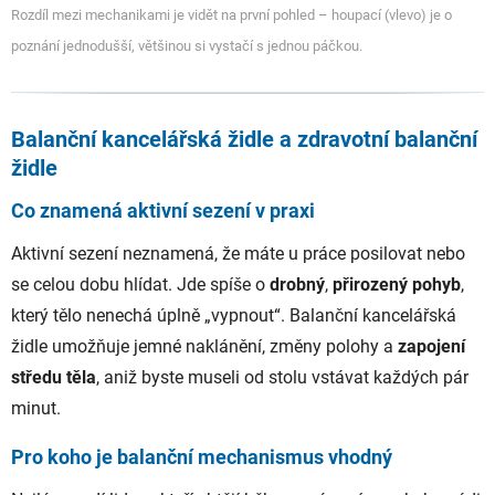
Rozdíl mezi mechanikami je vidět na první pohled – houpací (vlevo) je o
poznání jednodušší, většinou si vystačí s jednou páčkou.
Balanční kancelářská židle a zdravotní balanční
židle
Co znamená aktivní sezení v praxi
Aktivní sezení neznamená, že máte u práce posilovat nebo
se celou dobu hlídat. Jde spíše o
drobný
,
přirozený pohyb
,
který tělo nenechá úplně „vypnout“. Balanční kancelářská
židle umožňuje jemné naklánění, změny polohy a
zapojení
středu těla
, aniž byste museli od stolu vstávat každých pár
minut.
Pro koho je balanční mechanismus vhodný