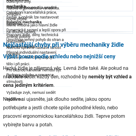
odlišnými úhly.
mechanika
Pohodlné zhoupnutí a snadné
Nulová ergonomická variabilita.
Celodenní kancelářská práce,
ovládání.
Sedák a opěrák lze nastavovat
home office.
Balanční mechanika
nezávisle.
Méně vhodná jako hlavní židle
Dynamické sezení a lepší opora při
na dlouhé sezení.
Pracovní židle, dílny, technická
změně polohy.
Umožňuje jemný pohyb do stran a
pracoviště.
Nejčastější chyby při výběru mechaniky židle
aktivnější sezení.
Nutnost správně nastavit tuhost
Přesné individuální nastavení.
houpání.
Výběr pouze podle vzhledu nebo nejnižší ceny
Uživatelé, kteří chtějí zapojit
tělo i při práci.
Hezká židle je příjemná věc. Levná židle také. Ale pokud na
Pro běžnou kancelář nemusí být
Podpora pohybu a prevence
ní budete sedět každý den, rozhodně by
neměly být vzhled a
tak intuitivní.
strnulosti.
cena jediným kritériem
.
Vyžaduje zvyk, nemusí sedět
Nejdříve si ujasněte, jak dlouho sedíte, jakou oporu
každému.
potřebujete a jestli chcete spíše pohodlné křeslo, nebo
pracovní ergonomickou kancelářskou židli. Teprve potom
vybírejte barvu a potah.