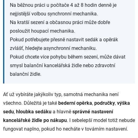
Na běžnou práci u počítače 4 až 8 hodin denně je
nejjistější volbou synchronní mechanika.
Na kratší sezení a občasnou práci může dobře
posloužit houpací mechanika.
Pokud potřebujete přesně nastavit sedák a opěrák
zvlášť, hledejte asynchronní mechaniku.
Pokud chcete více pohybu během sezení, může dávat
smysl balanční kancelářská židle nebo zdravotní
balanční židle.
Ať už vybíráte jakýkoliv typ, samotná mechanika není
všechno. Důležitá je také
bederní opěrka
,
područky
,
výška
sedu
,
hloubka sedáku
a hlavně
správné nastavení
kancelářské židle po nákupu
. I sebelepší model totiž nebude
fungovat naplno, pokud ho necháte v továrním nastavení.