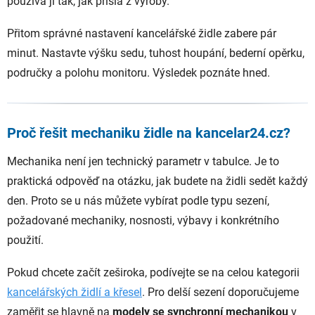
používá ji tak, jak přišla z výroby.
Přitom správné nastavení kancelářské židle zabere pár
minut. Nastavte výšku sedu, tuhost houpání, bederní opěrku,
područky a polohu monitoru. Výsledek poznáte hned.
Proč řešit mechaniku židle na kancelar24.cz?
Mechanika není jen technický parametr v tabulce. Je to
praktická odpověď na otázku, jak budete na židli sedět každý
den. Proto se u nás můžete vybírat podle typu sezení,
požadované mechaniky, nosnosti, výbavy i konkrétního
použití.
Pokud chcete začít zeširoka, podívejte se na celou kategorii
kancelářských židlí a křesel
. Pro delší sezení doporučujeme
zaměřit se hlavně na
modely se synchronní mechanikou
v