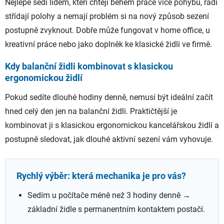
Nejlépe sedí lidem, kteří chtějí během práce více pohybu, rádi
střídají polohy a nemají problém si na nový způsob sezení
postupně zvyknout. Dobře může fungovat v home office, u
kreativní práce nebo jako doplněk ke klasické židli ve firmě.
Kdy balanční židli kombinovat s klasickou
ergonomickou židlí
Pokud sedíte dlouhé hodiny denně, nemusí být ideální začít
hned celý den jen na balanční židli. Praktičtější je
kombinovat ji s klasickou ergonomickou kancelářskou židlí a
postupně sledovat, jak dlouhé aktivní sezení vám vyhovuje.
Rychlý výběr: která mechanika je pro vás?
Sedím u počítače méně než 3 hodiny denně →
základní židle s permanentním kontaktem postačí.