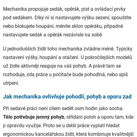
Mechanika propojuje sedák, opěrák, píst a ovládací prvky
pod sedákem. Díky ní si nastavujete výšku sezení, spouštíte
nebo blokujete houpání, měníte sklon opěráku, případně
nastavujete sedák a opěrák nezávisle na sobě.
U jednodušších židlí toho mechanika zvládne méně. Typicky
nastavení výšky, houpání a otáčení. U pokročilejších modelů
už židle aktivněji reaguje na váš pohyb. A právě tam se
rozhoduje, zda práce u počítače bude pohodlná, nebo spíš
utrpení.
Jak mechanika ovlivňuje pohodlí, pohyb a oporu zad
Při sedavé práci není cílem sedět osm hodin jako socha.
Tělo potřebuje jemný pohyb
, střídání poloh a oporu tam, kde
ji opravdu využije. Proto se u delší práce vyplatí hledat
ergonomickou kancelářskou židli, která kombinuje kvalitnější