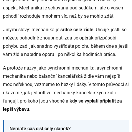
aspekt. Mechanika je schovaná pod sedákem, ale o vašem
pohodlí rozhoduje mnohem víc, než by se mohlo zdát.
Jinými slovy: mechanika je
srdce celé židle
. Určuje, jestli se
můžete pohodlně zhoupnout, zda se opěrák přizpůsobí
pohybu zad, jak snadno vystřídáte polohu během dne a jestli
vám židle nabídne oporu i po několika hodinách práce.
A protože názvy jako synchronní mechanika, asynchronní
mechanika nebo balanční kancelářská židle vám nejspíš
moc neřeknou, vezmeme to hezky lidsky. V tomto průvodci si
ukážeme, jak jednotlivé mechaniky kancelářských židlí
fungují, pro koho jsou vhodné a
kdy se vyplatí připlatit za
lepší výbavu
.
Nemáte čas číst celý článek?