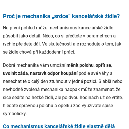
Proč je mechanika „srdce“ kancelářské židle?
Na první pohled může mechanismus kancelářské židle
působit jako detail. Něco, co si přečtete v parametrech a
rychle přejdete dál. Ve skutečnosti ale rozhoduje o tom, jak
se židle chová při každodenní práci.
Dobrá mechanika vám umožní
měnit polohu
,
opřít se
,
uvolnit záda
,
nastavit odpor
houpání
podle své váhy a
nenechat tělo celý den ztuhnout v jedné pozici. Slabší nebo
nevhodně zvolená mechanika naopak může znamenat, že
sice sedíte na hezké židli, ale po dvou hodinách už se vrtíte,
hledáte správnou polohu a opěrku zad využíváte spíše
symbolicky.
Co mechanismus kancelářské židle vlastně dělá