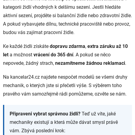
kategorii židlí vhodných k delšímu sezení. Jestli hledáte
aktivní sezení, projděte si balanční židle nebo zdravotní židle.
A pokud vybavujete dílnu, technické pracoviště nebo provoz,
budou vás zajímat pracovní židle.
Ke každé židli získáte
dopravu zdarma
,
extra záruku až 10
let
a možnost
vrácení do 365 dní
. A pokud se něco
nepovede, žádný strach,
nezamítneme žádnou reklamaci
.
Na kancelar24.cz najdete nespočet modelů se všemi druhy
mechanik, o kterých jste si přečetli výše. S výběrem toho
pravého vám samozřejmě rádi pomůžeme, ozvěte se nám.
Připraveni vybrat správnou židli?
Teď už víte, jaké
mechaniky existují a která může dávat smysl právě
vám. Zbývá poslední krok: