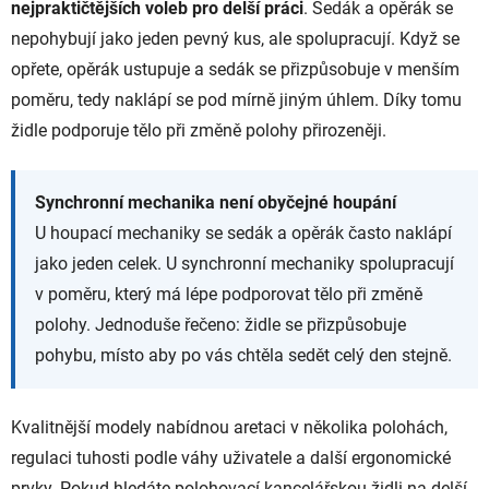
nejpraktičtějších voleb pro delší práci
. Sedák a opěrák se
nepohybují jako jeden pevný kus, ale spolupracují. Když se
opřete, opěrák ustupuje a sedák se přizpůsobuje v menším
poměru, tedy naklápí se pod mírně jiným úhlem. Díky tomu
židle podporuje tělo při změně polohy přirozeněji.
Synchronní mechanika není obyčejné houpání
U houpací mechaniky se sedák a opěrák často naklápí
jako jeden celek. U synchronní mechaniky spolupracují
v poměru, který má lépe podporovat tělo při změně
polohy. Jednoduše řečeno: židle se přizpůsobuje
pohybu, místo aby po vás chtěla sedět celý den stejně.
Kvalitnější modely nabídnou aretaci v několika polohách,
regulaci tuhosti podle váhy uživatele a další ergonomické
prvky. Pokud hledáte polohovací kancelářskou židli na delší