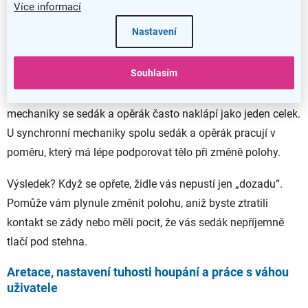
Více informací
Nastavení
Synchronní mechanika detailně: proč je ideální
na dlouhé sezení?
Souhlasím
Synchronní mechanika není obyčejné houpání. U houpací
mechaniky se sedák a opěrák často naklápí jako jeden celek.
U synchronní mechaniky spolu sedák a opěrák pracují v
poměru, který má lépe podporovat tělo při změně polohy.
Výsledek? Když se opřete, židle vás nepustí jen „dozadu“.
Pomůže vám plynule změnit polohu, aniž byste ztratili
kontakt se zády nebo měli pocit, že vás sedák nepříjemně
tlačí pod stehna.
Aretace, nastavení tuhosti houpání a práce s váhou
uživatele