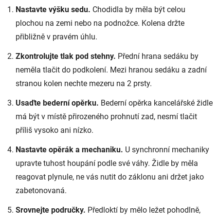
Nastavte výšku sedu.
Chodidla by měla být celou
plochou na zemi nebo na podnožce. Kolena držte
přibližně v pravém úhlu.
Zkontrolujte tlak pod stehny.
Přední hrana sedáku by
neměla tlačit do podkolení. Mezi hranou sedáku a zadní
stranou kolen nechte mezeru na 2 prsty.
Usaďte bederní opěrku.
Bederní opěrka kancelářské židle
má být v místě přirozeného prohnutí zad, nesmí tlačit
příliš vysoko ani nízko.
Nastavte opěrák a mechaniku.
U synchronní mechaniky
upravte tuhost houpání podle své váhy. Židle by měla
reagovat plynule, ne vás nutit do záklonu ani držet jako
zabetonovaná.
Srovnejte područky.
Předloktí by mělo ležet pohodlně,