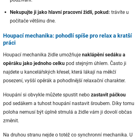
Nekupujte ji jako hlavní pracovní židli, pokud:
trávíte u
počítače většinu dne.
Houpací mechanika: pohodlí spíše pro relax a kratší
práci
Houpací mechanika židle umožňuje
naklápění sedáku a
opěráku jako jednoho celku
pod stejným úhlem. Často ji
najdete u kancelářských křesel, která lákají na měkčí
posezení, vyšší opěrák a pohodlnější relaxační charakter.
Houpání si obvykle můžete spustit nebo
zastavit páčkou
pod sedákem a tuhost houpání nastavit šroubem. Díky tomu
poloha nemusí být úplně strnulá a židle vám ji dovolí občas
změnit.
Na druhou stranu nejde o totéž co synchronní mechanika. U