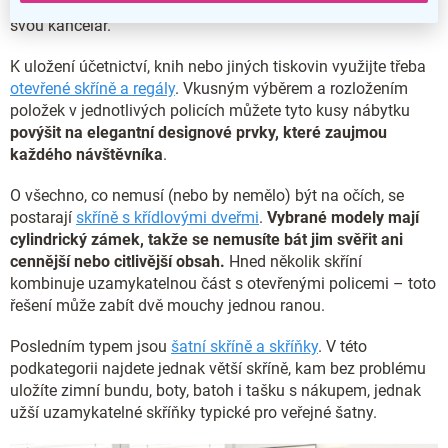
rozměrech, takže určitě najdete tu pravou kombinaci pro
svou kancelář.
K uložení účetnictví, knih nebo jiných tiskovin využijte třeba
otevřené skříně a regály
. Vkusným výběrem a rozložením
položek v jednotlivých policích můžete tyto kusy nábytku
povýšit na elegantní designové prvky, které zaujmou
každého návštěvníka
.
O všechno, co nemusí (nebo by nemělo) být na očích, se
postarají
skříně s křídlovými dveřmi
.
Vybrané modely mají
cylindrický zámek, takže se nemusíte bát jim svěřit ani
cennější nebo citlivější obsah.
Hned několik skříní
kombinuje uzamykatelnou část s otevřenými policemi – toto
řešení může zabít dvě mouchy jednou ranou.
Posledním typem jsou
šatní skříně a skříňky
. V této
podkategorii najdete jednak větší skříně, kam bez problému
uložíte zimní bundu, boty, batoh i tašku s nákupem, jednak
užší uzamykatelné skříňky typické pro veřejné šatny.