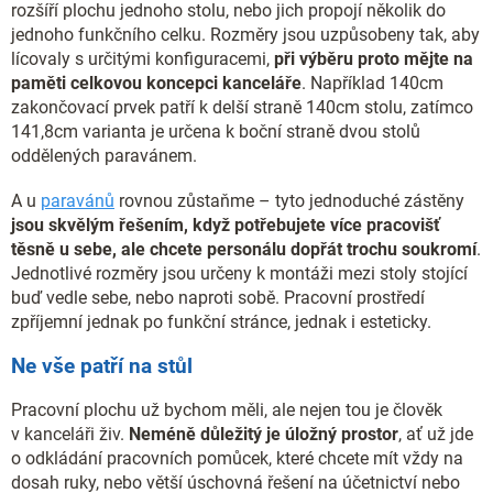
rozšíří plochu jednoho stolu, nebo jich propojí několik do
jednoho funkčního celku. Rozměry jsou uzpůsobeny tak, aby
lícovaly s určitými konfiguracemi,
při výběru proto mějte na
paměti celkovou koncepci kanceláře
. Například 140cm
zakončovací prvek patří k delší straně 140cm stolu, zatímco
141,8cm varianta je určena k boční straně dvou stolů
oddělených paravánem.
A u
paravánů
rovnou zůstaňme – tyto jednoduché zástěny
jsou skvělým řešením, když potřebujete více pracovišť
těsně u sebe, ale chcete personálu dopřát trochu soukromí
.
Jednotlivé rozměry jsou určeny k montáži mezi stoly stojící
buď vedle sebe, nebo naproti sobě. Pracovní prostředí
zpříjemní jednak po funkční stránce, jednak i esteticky.
Ne vše patří na stůl
Pracovní plochu už bychom měli, ale nejen tou je člověk
v kanceláři živ.
Neméně důležitý je úložný prostor
, ať už jde
o odkládání pracovních pomůcek, které chcete mít vždy na
dosah ruky, nebo větší úschovná řešení na účetnictví nebo