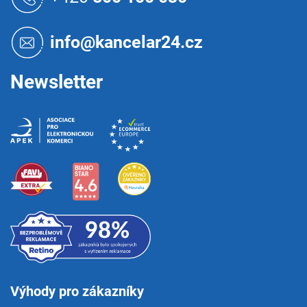
p
a
t
info@kancelar24.cz
í
Newsletter
Výhody pro zákazníky