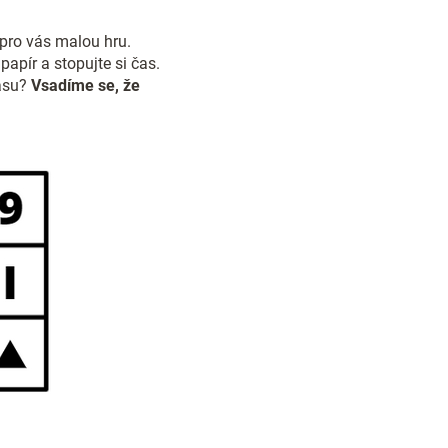
pro vás malou hru.
apír a stopujte si čas.
času?
Vsadíme se, že