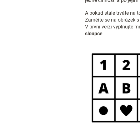
jedné činnosti a po jejím
A pokud stále trváte na 
Zaměřte se na obrázek s m
V první verzi vyplňujte 
sloupce
.