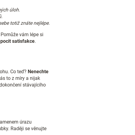
hých úloh.
ů.
ebe totiž znáte nejlépe.
? Pomůže vám lépe si
pocit satisfakce
.
lohu. Co teď?
Nenechte
s to z míry a nijak
o dokončení stávajícího
Kamenem úrazu
ubky. Raději se věnujte