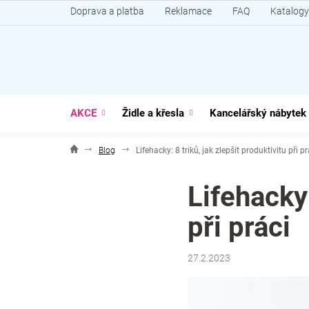
Přejít
Doprava a platba
Reklamace
FAQ
Katalogy
na
obsah
AKCE
Židle a křesla
Kancelářský nábytek
Blog
Lifehacky: 8 triků, jak zlepšit produktivitu při pr
Lifehacky:
při práci
27.2.2023