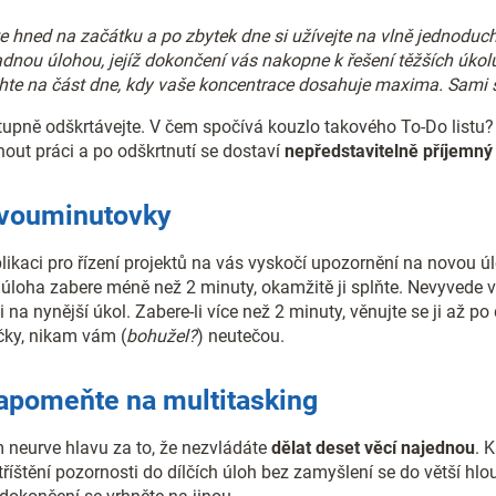
te hned na začátku a po zbytek dne si užívejte na vlně jednoduc
dnou úlohou, jejíž dokončení vás nakopne k řešení těžších úkol
chte na část dne, kdy vaše koncentrace dosahuje maxima. Sami s
tupně odškrtávejte. V čem spočívá kouzlo takového To-Do listu
nout práci a po odškrtnutí se dostaví
nepředstavitelně příjemný 
 Dvouminutovky
likaci pro řízení projektů na vás vyskočí upozornění na novou ú
úloha zabere méně než 2 minuty, okamžitě ji splňte. Nevyvede vá
 na nynější úkol. Zabere-li více než 2 minuty, věnujte se ji až p
čky, nikam vám (
bohužel?
) neutečou.
Zapomeňte na multitasking
m neurve hlavu za to, že nezvládáte
dělat deset věcí najednou
. 
ztříštění pozornosti do dílčích úloh bez zamyšlení se do větší hlo