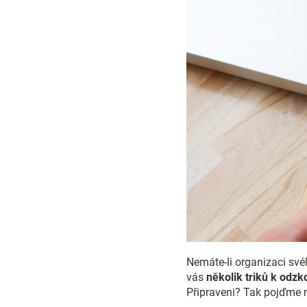
Nemáte-li organizaci své
vás
několik triků k odzk
Připraveni? Tak pojďme n