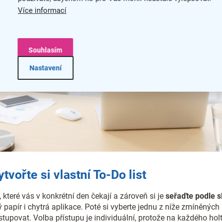
Více informací
Souhlasím
Nastavení
ytvořte si vlastní To-Do list
, které vás v konkrétní den čekají a zároveň si je
seřaďte podle sl
 papír i chytrá aplikace. Poté si vyberte jednu z níže zmíněnýc
upovat. Volba přístupu je individuální, protože na každého holt 