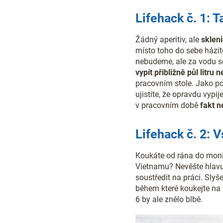
Lifehack č. 1: T
Žádný aperitiv, ale
sklen
místo toho do sebe házít
nebudeme, ale za vodu s
vypít přibližně půl litru
pracovním stole. Jako p
ujistíte, že opravdu vypi
v pracovním době
fakt n
Lifehack č. 2: V
Koukáte od rána do monit
Vietnamu? Nevěšte hlavu,
soustředit na práci. Slyše
během které koukejte na 
6 by ale znělo blbě.