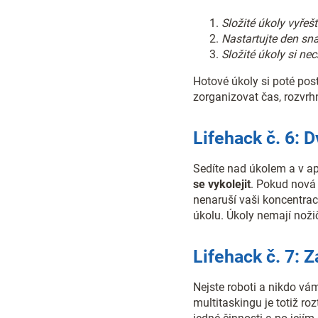
Složité úkoly vyřeš
Nastartujte den sna
Složité úkoly si ne
Hotové úkoly si poté pos
zorganizovat čas, rozvrh
Lifehack č. 6:
Sedíte nad úkolem a v ap
se vykolejit
. Pokud nová 
nenaruší vaši koncentraci
úkolu. Úkoly nemají noži
Lifehack č. 7: 
Nejste roboti a nikdo vá
multitaskingu je totiž ro