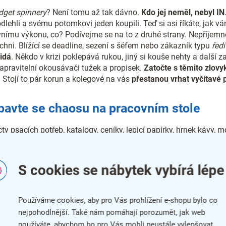
idget spinnery
? Není tomu až tak dávno.
Kdo jej neměl, nebyl IN
odlehli a svému potomkovi jeden koupili. Teď si asi říkáte, jak
ímu výkonu, co? Podívejme se na to z druhé strany. Nepříjemno
šichni. Blížící se deadline, sezení s šéfem nebo zákazník typu
řed
idá
. Někdo v krizi poklepává rukou, jiný si kouše nehty a dalš
apravitelní okousávači tužek a propisek.
Zatočte s těmito zlovy
. Stojí to pár korun a kolegové na vás
přestanou vrhat vyčítavé 
Zbavte se chaosu na pracovním stole
y psacích potřeb, katalogy, ceníky, lepicí papírky, hrnek kávy, mo
at
donekonečna
. Nesmí na
kancelářském stolu
chybět, to ano. 
 vás surrealistický obraz Salvadora Dallího, ne? Nepořádek je a
ntraci a odvádí pozornost.
Tak se jej hned zbavte
.
S cookies se nábytek vybírá lépe
Používáme cookies, aby pro Vás prohlížení e-shopu bylo co
nejpohodlnější. Také nám pomáhají porozumět, jak web
používáte, abychom ho pro Vás mohli neustále vylepšovat.