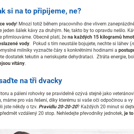
ak si na to připijeme, ne?
ice vody
! Mnozí totiž během pracovního dne vlivem zaneprázdně
e jeden šálek kávy za druhým. Ne, takto by to opravdu nešlo. K
e přimlouváme. Obecně platí, že
na každých 15 kilogramů hmot
 neslazené vody
. Pokud s tím neustále bojujete, nechte si láhev (
n
omyslné milníky vyznačte čáry s konkrétními hodinami a
postupn
jete dostatek tekutin a neriskujete dehydrataci. Ztráta energie, b
ejsou vítány
.
saďte na tři dvacky
oru a pálení rohovky se pravidelně ozývá stejně jako veteránovi
 máme pro vás řešení, díky kterému si vaše oči odpočinou a vy
li jste někdy o tzv.
Pravidlu 20-20-20
? Každých 20 minut si dejt
předmět vzdálený 20 stop. Nehledejte převodníky jednotek,
je t