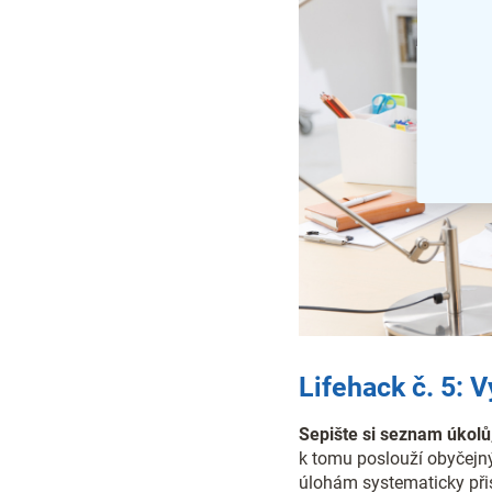
Lifehack č. 5: V
Sepište si seznam úkolů
k tomu poslouží obyčejný
úlohám systematicky přist