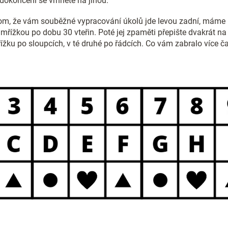
 dokončení se vrhněte na jinou.
tom, že vám souběžné vypracování úkolů jde levou zadní, máme 
řížkou po dobu 30 vteřin. Poté jej zpaměti přepište dvakrát na p
mřížku po sloupcích, v té druhé po řádcích. Co vám zabralo více 