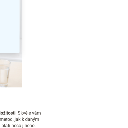
ožitosti
. Skvěle vám
h metod, jak k daným
platí něco jiného.