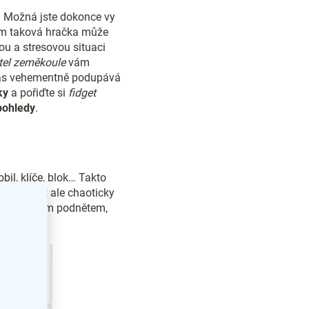
. Možná jste dokonce vy
 vám taková hračka může
u a stresovou situaci
itel zeměkoule
vám
í zas vehementně podupává
ky
a pořiďte si
fidget
pohledy
.
bil, klíče, blok… Takto
Nemusí být ale chaoticky
korát dalším podnětem,