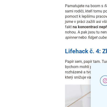
Pamatujete na boom s
f
sami rodiči, kteří tomu p
pomoct k lepšímu pracovn
jsme v práci zažili asi v
fakt
na koncentraci nepř
nohou. A pak jsou tu nen
spinner
nebo
fidget cube
Lifehack č. 4: 
Papír sem, papír tam. Tuct
bychom mohli pokračov
rozházené a tvořit kolem
který snižuje vaši konce