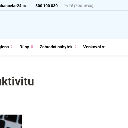
@kancelar24.cz
800 100 030
giena
Dílny
Zahradní nábytek
Venkovní vybavení
uktivitu