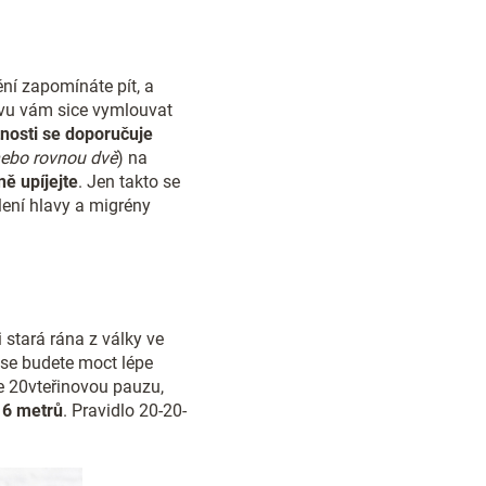
ní zapomínáte pít, a
ávu vám sice vymlouvat
nosti se doporučuje
ebo rovnou dvě
) na
ě upíjejte
. Jen takto se
olení hlavy a migrény
 stará rána z války ve
 se budete moct lépe
e 20vteřinovou pauzu,
o 6 metrů
. Pravidlo 20-20-