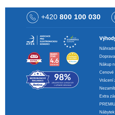
Z
á
+420
800 100 030
p
a
t
í
Výhody
Náhradní
Doprava 
Nákup n
Cenové 
Vrácení 
Nezamít
Extra zá
PREMIU
Nábytek