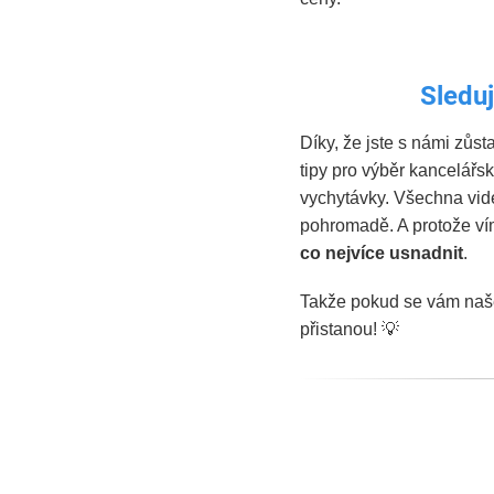
Sleduj
Díky, že jste s námi zůs
tipy pro výběr kancelářs
vychytávky. Všechna vid
pohromadě. A protože ví
co nejvíce usnadnit
.
Takže pokud se vám naše 
přistanou! 💡