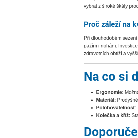
vybrat z široké škály pro
Proč záleží na kv
Při dlouhodobém sezení j
pažím i nohám. Investic
zdravotních obtíží a vyšší
Na co si 
Ergonomie:
Možnos
Materiál:
Prodyšné 
Polohovatelnost:
Kolečka a kříž:
Sta
Doporuče