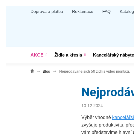
Přejít
Doprava a platba
Reklamace
FAQ
Katalo
na
obsah
AKCE
Židle a křesla
Kancelářský nábyt
Blog
Nejprodávanějších 50 židlí s video montáží.
Nejprodáv
10.12.2024
Výběr vhodné
kancelářsk
zvyšuje produktivitu, p
vám představíme hlavní p