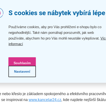
S cookies se nábytek vybírá lépe
Používáme cookies, aby pro Vás prohlížení e-shopu bylo co
nejpohodlnější. Také nám pomáhají porozumět, jak web
používáte, abychom ho pro Vás mohli neustále vylepšovat.
Víc
informací
upit?
Souhlasím
ch židlí, křesel a dalšího kancelářského vybavení najdete na
ww
e si detaily každého modelu a najděte ten ideální pro sebe i své
Nastavení
le nebo křeslo je základem spokojeného a efektivního pracovníh
 se inspirovat na
www.kancelar24.cz
, kde najdete nejširší škál