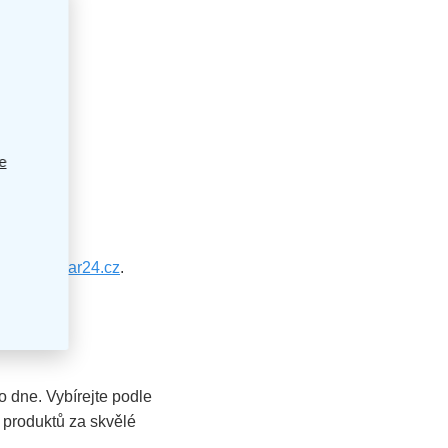
e
w.kancelar24.cz
.
 kolegy.
o dne. Vybírejte podle
u produktů za skvělé