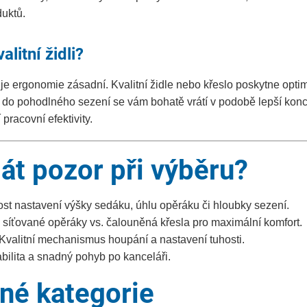
duktů.
alitní židli?
e ergonomie zásadní. Kvalitní židle nebo křeslo poskytne optim
e do pohodlného sezení se vám bohatě vrátí v podobě lepší kon
 pracovní efektivity.
dát pozor při výběru?
t nastavení výšky sedáku, úhlu opěráku či hloubky sezení.
síťované opěráky vs. čalouněná křesla pro maximální komfort.
Kvalitní mechanismus houpání a nastavení tuhosti.
bilita a snadný pohyb po kanceláři.
né kategorie