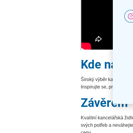
Kde nako
Široký výběr kancelářský
Inspirujte se, prohlédnět
Závěrem
Kvalitní kancelářská žid
svých potřeb a neváhejte
ceny.