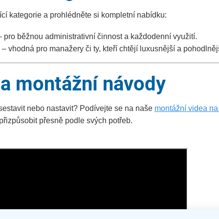
ící kategorie a prohlédněte si kompletní nabídku:
 pro běžnou administrativní činnost a každodenní využití.
– vhodná pro manažery či ty, kteří chtějí luxusnější a pohodlněj
 a montážní návody
 sestavit nebo nastavit? Podívejte se na naše
montážní videa n
li přizpůsobit přesně podle svých potřeb.