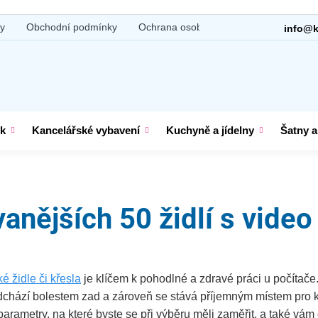
gy
Obchodní podmínky
Ochrana osobních údajů
Kontakt
info@k
ek
Kancelářské vybavení
Kuchyně a jídelny
Šatny a
anějších 50 židlí s video
é židle či křesla
je klíčem k pohodlné a zdravé práci u počítač
ředchází bolestem zad a zároveň se stává příjemným místem pro
arametry, na které byste se při výběru měli zaměřit, a také vám