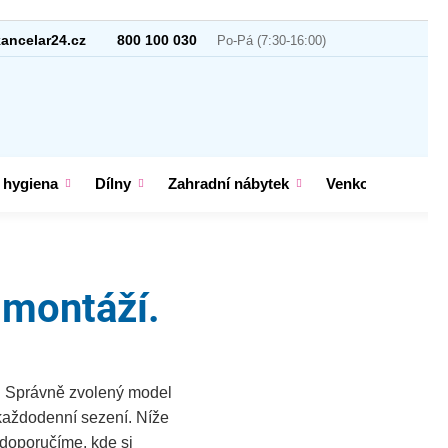
ancelar24.cz
800 100 030
 hygiena
Dílny
Zahradní nábytek
Venkovní vybave
 montáží.
e. Správně zvolený model
 každodenní sezení. Níže
 doporučíme, kde si