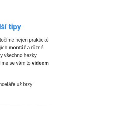
ší tipy
točíme nejen praktické
jich
montáž
a různé
dy všechno hezky
žíme se vám to
videem
nceláře už brzy