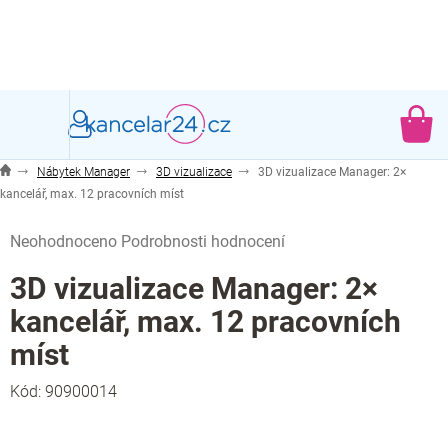
Přejít
na
obsah
NÁ
KO
Nábytek Manager
3D vizualizace
3D vizualizace Manager: 2×
kancelář, max. 12 pracovních míst
Průměrné
Neohodnoceno
Podrobnosti hodnocení
hodnocení
produktu
3D vizualizace Manager: 2×
je
kancelář, max. 12 pracovních
0,0
z
míst
5
hvězdiček.
Kód:
90900014