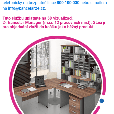
telefonicky na bezplatné lince
800 100 030
nebo e-mailem
na
info@kancelar24.cz
.
Tuto službu uplatníte na 3D vizualizaci:
2× kancelář Manager (max. 12 pracovních míst).
Stačí ji
pro objednání vložit do košíku jako běžný produkt.