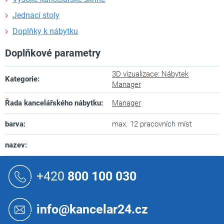
Jednací stoly
Doplňky k nábytku
Doplňkové parametry
3D vizualizace: Nábytek
Kategorie
:
Manager
Řada kancelářského nábytku
:
Manager
barva
:
max. 12 pracovních míst
nazev
:
Z
á
+420
800 100 030
p
a
t
info@kancelar24.cz
í