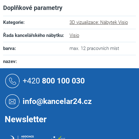
Doplňkové parametry
Kategorie
:
3D vizualizace: Nábytek Visio
Řada kancelářského nábytku
:
Visio
barva
:
max. 12 pracovních míst
nazev
:
Z
á
+420
800 100 030
p
a
t
info@kancelar24.cz
í
Newsletter