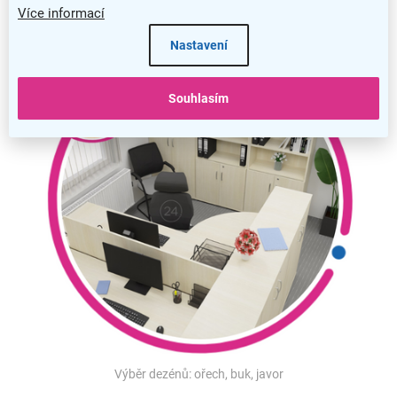
Více informací
javor
Nastavení
Souhlasím
Výběr dezénů: ořech, buk, javor