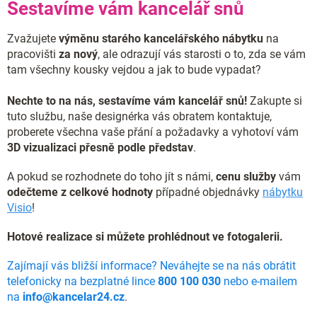
Sestavíme vám kancelář snů
Zvažujete
výměnu starého kancelářského nábytku
na
pracovišti
za nový
, ale odrazují vás starosti o to, zda se vám
tam všechny kousky vejdou a jak to bude vypadat?
Nechte to na nás, sestavíme vám kancelář snů!
Zakupte si
tuto službu, naše designérka vás obratem kontaktuje,
proberete všechna vaše přání a požadavky a vyhotoví vám
3D vizualizaci přesně podle představ
.
A pokud se rozhodnete do toho jít s námi,
cenu služby
vám
odečteme z celkové hodnoty
případné objednávky
nábytku
Visio
!
Hotové realizace si můžete prohlédnout ve fotogalerii.
Zajímají vás bližší informace? Neváhejte se na nás obrátit
telefonicky na bezplatné lince
800 100 030
nebo e-mailem
na
info@kancelar24.cz
.