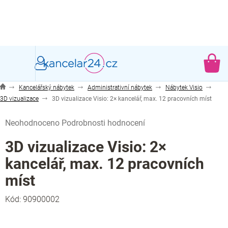
Přejít
na
obsah
NÁ
KO
Kancelářský nábytek
Administrativní nábytek
Nábytek Visio
3D vizualizace
3D vizualizace Visio: 2× kancelář, max. 12 pracovních míst
Průměrné
Neohodnoceno
Podrobnosti hodnocení
hodnocení
produktu
3D vizualizace Visio: 2×
je
kancelář, max. 12 pracovních
0,0
z
míst
5
hvězdiček.
Kód:
90900002