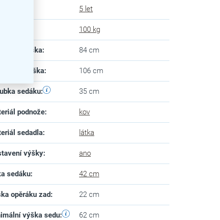
uka
:
5 let
snost
:
100 kg
imální výška
:
84 cm
imální výška
:
106 cm
ubka sedáku
:
35 cm
eriál podnože
:
kov
eriál sedadla
:
látka
tavení výšky
:
ano
ka sedáku
:
42 cm
ka opěráku zad
:
22 cm
imální výška sedu
:
62 cm