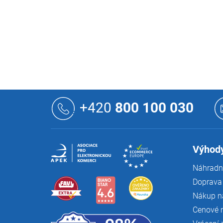
Z
á
+420
800 100 030
p
a
t
í
Výhody
Náhradní
Doprava 
Nákup n
Cenové 