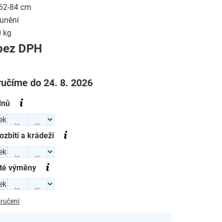
 62-84 cm
ounění
 kg
Měrná
bez DPH
cena:
učíme do 24. 8. 2026
dnů
rozbití a krádeži
té výměny
ručení