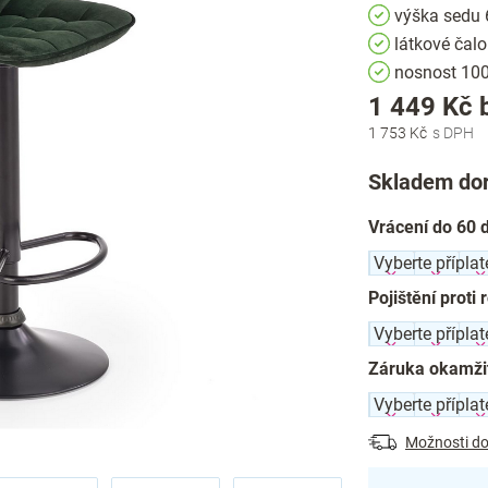
výška sedu
látkové čal
nosnost 100
1 449 Kč
1 753 Kč
Skladem dor
Vrácení do 60 
Pojištění proti 
Záruka okamži
Možnosti do