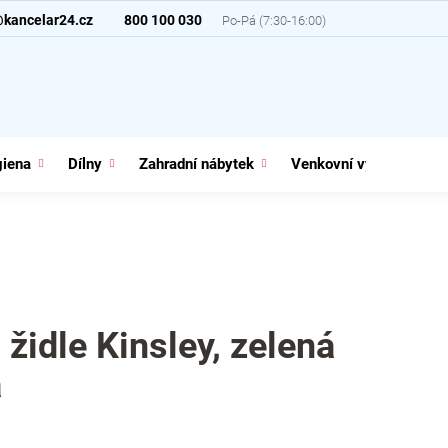
@kancelar24.cz
800 100 030
giena
Dílny
Zahradní nábytek
Venkovní vybavení
 židle Kinsley, zelená
á