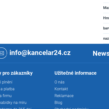
Max
Hm
bar
na
info@kancelar24.cz
News
 pro zákazníky
Užitečné informace
 plnění
O nás
a platba
Kontakt
a firmu
Reklamace
nabídky na míru
Blog