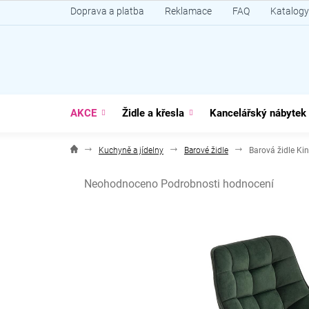
Přejít
Doprava a platba
Reklamace
FAQ
Katalogy
na
obsah
AKCE
Židle a křesla
Kancelářský nábytek
Kuchyně a jídelny
Barové židle
Barová židle Kin
Průměrné
Neohodnoceno
Podrobnosti hodnocení
hodnocení
produktu
je
0,0
z
5
hvězdiček.