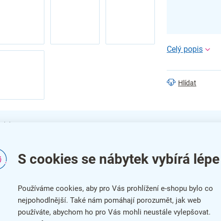
Hlídat
 (1)
S cookies se nábytek vybírá lépe
Barová židle Kinsley
Do
Židle Kinsley vám nabídne pohodlné posezení u
Používáme cookies, aby pro Vás prohlížení e-shopu bylo co
Kat
barového pultu
v kavárně, kantýně či v moderním
nejpohodlnější. Také nám pomáhají porozumět, jak web
obýváku
. Sedadlo je čalouněno hebkou látkou, o
Bar
používáte, abychom ho pro Vás mohli neustále vylepšovat.
stabilitu se zase postará podnož z práškované oceli.