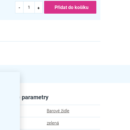
Přidat do košíku
plňkové parametry
egorie
:
Barové židle
va
:
zelená