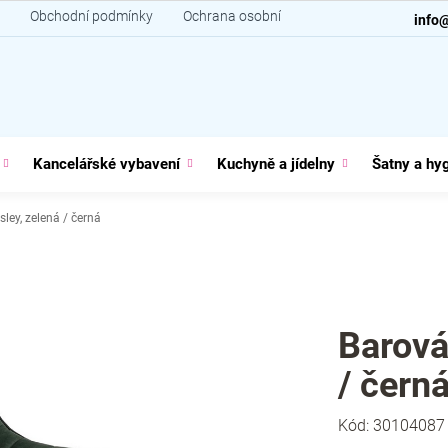
Obchodní podmínky
Ochrana osobních údajů
Kontakt
info
Kancelářské vybavení
Kuchyně a jídelny
Šatny a hy
sley, zelená / černá
Barová
/ čern
Kód:
30104087