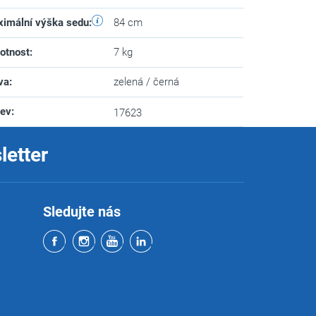
imální výška sedu
:
84 cm
otnost
:
7 kg
va
:
zelená / černá
zev
:
17623
letter
Sledujte nás