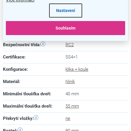
Kategorie
:
Dveřní kování
Nastavení
Barva
:
nerez
Souhlasím
Záruka
:
5 let
Bezpečnostní třída
:
RC2
Certifikace
:
SS4=1
Konfigurace
:
klika + koule
Materiál
:
hliník
Minimální tloušťka dveří
:
40 mm
Maximální tloušťka dveří
:
55 mm
Překrytí vložky
:
ne
Rozteč
:
90 mm