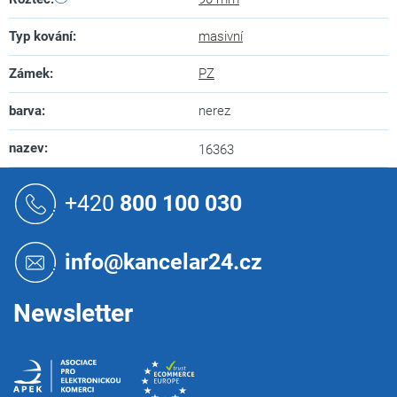
Typ kování
:
masivní
Zámek
:
PZ
barva
:
nerez
nazev
:
16363
Z
á
+420
800 100 030
p
a
t
info@kancelar24.cz
í
Newsletter