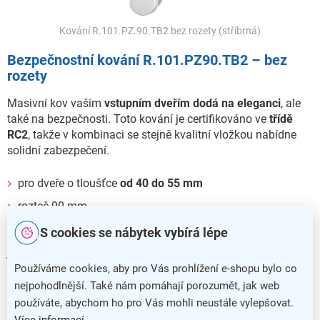
Kování R.101.PZ.90.TB2 bez rozety (stříbrná)
Bezpečnostní kování R.101.PZ90.TB2 – bez
rozety
Masivní kov vašim
vstupním dveřím dodá na eleganci
, ale
také na bezpečnosti. Toto kování je certifikováno ve
třídě
RC2
, takže v kombinaci se stejně kvalitní vložkou nabídne
solidní zabezpečení.
pro dveře o tloušťce
od 40 do 55 mm
rozteč 90 mm
S cookies se nábytek vybírá lépe
Kování nemá vratnou pružinu a je možné jej namontovat
jako levé i pravé.
Používáme cookies, aby pro Vás prohlížení e-shopu bylo co
nejpohodlnější. Také nám pomáhají porozumět, jak web
používáte, abychom ho pro Vás mohli neustále vylepšovat.
Doplňkové parametry
Více informací