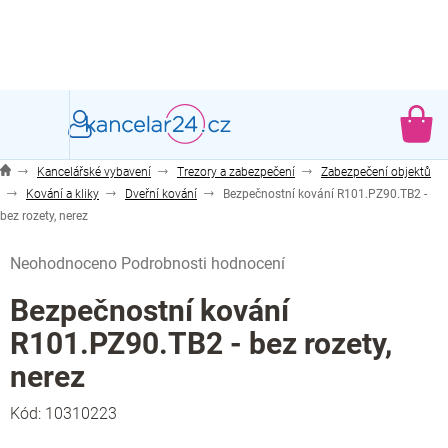
Přejít
na
obsah
NÁ
KO
Kancelářské vybavení
Trezory a zabezpečení
Zabezpečení objektů
Kování a kliky
Dveřní kování
Bezpečnostní kování R101.PZ90.TB2 -
bez rozety, nerez
Průměrné
Neohodnoceno
Podrobnosti hodnocení
hodnocení
produktu
Bezpečnostní kování
je
R101.PZ90.TB2 - bez rozety,
0,0
z
nerez
5
hvězdiček.
Kód:
10310223