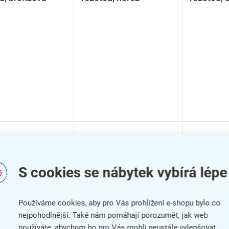
S cookies se nábytek vybírá lépe
Používáme cookies, aby pro Vás prohlížení e-shopu bylo co
nejpohodlnější. Také nám pomáhají porozumět, jak web
používáte, abychom ho pro Vás mohli neustále vylepšovat.