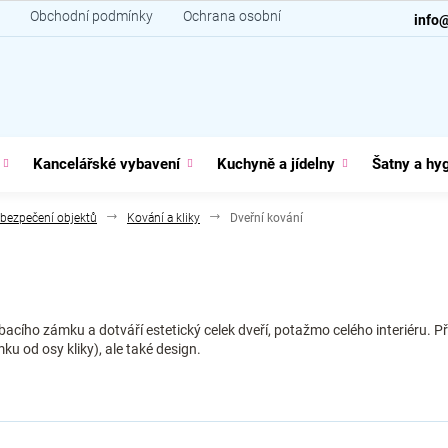
Obchodní podmínky
Ochrana osobních údajů
Kontakt
info
Kancelářské vybavení
Kuchyně a jídelny
Šatny a hy
bezpečení objektů
Kování a kliky
Dveřní kování
acího zámku a dotváří estetický celek dveří, potažmo celého interiéru. 
u od osy kliky), ale také design.