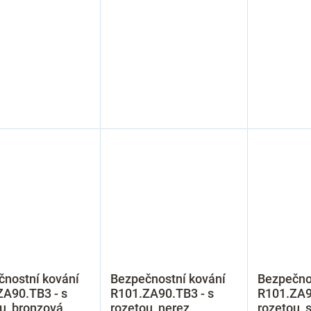
čnostní kování
Bezpečnostní kování
Bezpečno
ZA90.TB3 - s
R101.ZA90.TB3 - s
R101.ZA9
u, bronzová
rozetou, nerez
rozetou, s