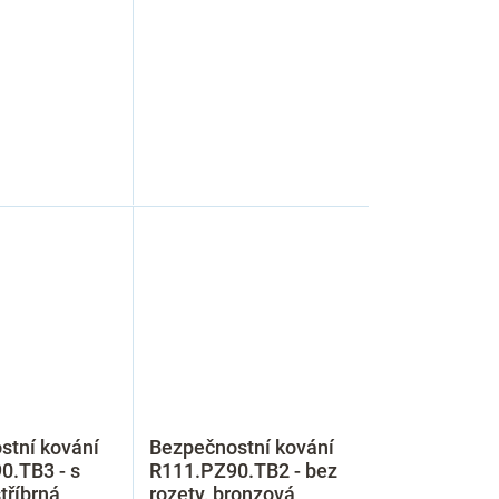
stní kování
Bezpečnostní kování
0.TB3 - s
R111.PZ90.TB2 - bez
tříbrná
rozety, bronzová