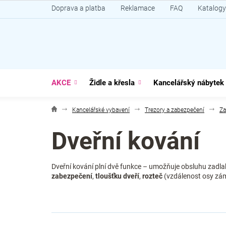
Přejít
Doprava a platba
Reklamace
FAQ
Katalogy
na
obsah
AKCE
Židle a křesla
Kancelářský nábytek
Kancelářské vybavení
Trezory a zabezpečení
Za
Dveřní kování
Dveřní kování plní dvě funkce – umožňuje obsluhu zadlab
zabezpečení
,
tloušťku dveří
,
rozteč
(vzdálenost osy zámk