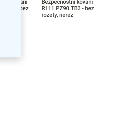
stní kování
Bezpečnostní kování
0.TB3 - bez
R111.PZ90.TB3 - bez
ronzová
rozety, nerez