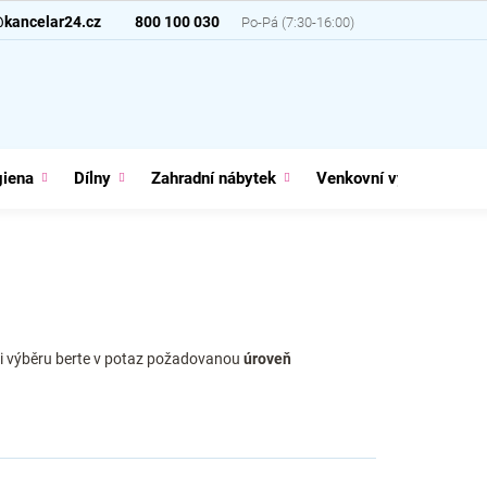
@kancelar24.cz
800 100 030
giena
Dílny
Zahradní nábytek
Venkovní vybavení
Při výběru berte v potaz požadovanou
úroveň