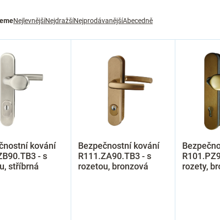
jeme
Nejlevnější
Nejdražší
Nejprodávanější
Abecedně
čnostní kování
Bezpečnostní kování
Bezpečno
ZB90.TB3 - s
R111.ZA90.TB3 - s
R101.PZ9
u, stříbrná
rozetou, bronzová
rozety, b