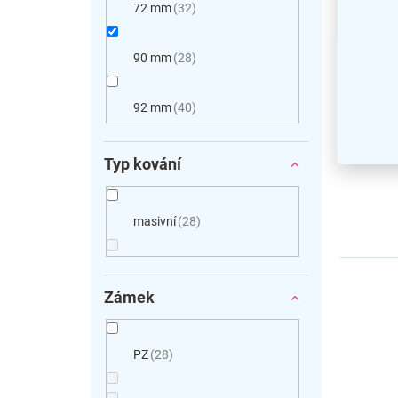
Bezpe
72 mm
32
R111.
rozety
90 mm
28
92 mm
40
Typ kování
masivní
28
Zámek
PZ
28