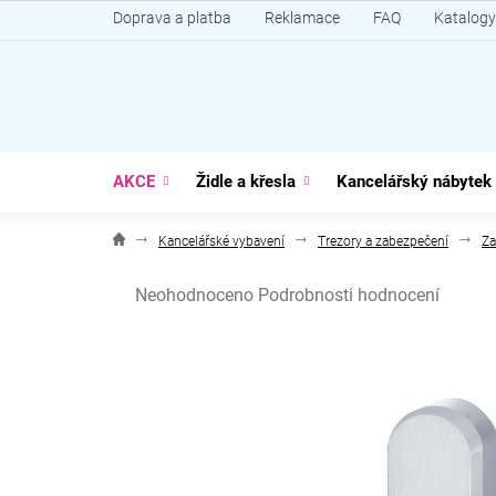
Přejít
Doprava a platba
Reklamace
FAQ
Katalogy
na
obsah
AKCE
Židle a křesla
Kancelářský nábytek
Kancelářské vybavení
Trezory a zabezpečení
Za
Průměrné
Neohodnoceno
Podrobnosti hodnocení
hodnocení
produktu
je
0,0
z
5
hvězdiček.