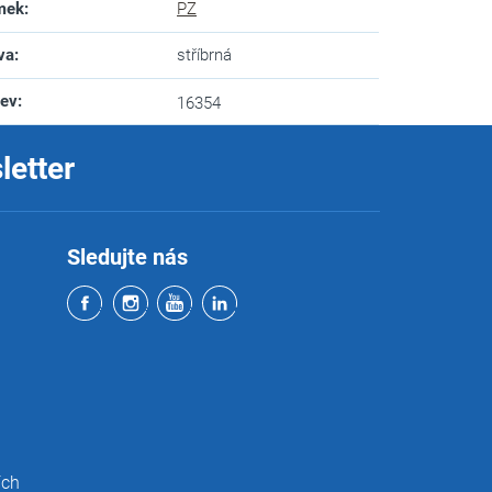
mek
:
PZ
va
:
stříbrná
zev
:
16354
letter
Sledujte nás
ích