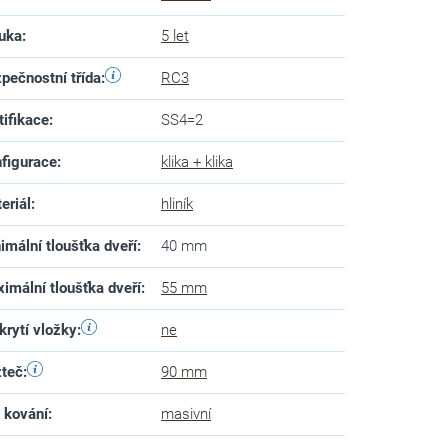
uka
:
5 let
pečnostní třída
:
RC3
tifikace
:
SS4=2
figurace
:
klika + klika
eriál
:
hliník
imální tloušťka dveří
:
40 mm
imální tloušťka dveří
:
55 mm
krytí vložky
:
ne
teč
:
90 mm
 kování
:
masivní