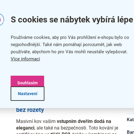
S cookies se nábytek vybírá lépe
Používáme cookies, aby pro Vás prohlížení e-shopu bylo co
nejpohodlnější. Také nám pomáhají porozumět, jak web
používáte, abychom ho pro Vás mohli neustále vylepšovat.
Více informací
Souhlasím
Nastavení
Bezpečnostní kování R.111.PZ90.TB3 –
Do
bez rozety
Kat
Masivní kov vašim
vstupním dveřím dodá na
eleganci
, ale také na bezpečnosti. Toto kování je
Bar