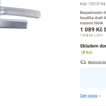
Kód:
10310194
Bezpečnostní dve
tloušťka dveří 
masivní hliník
1 089 Kč 
1 318 Kč
Skladem dor
(8 ks)
Možnosti do