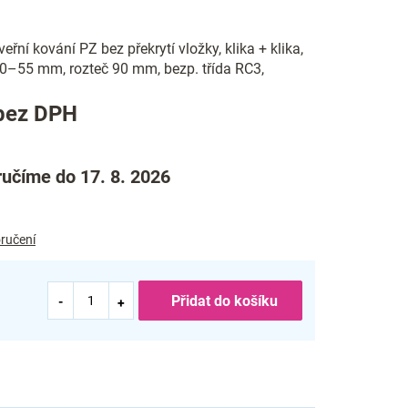
řní kování PZ bez překrytí vložky, klika + klika,
40–55 mm, rozteč 90 mm, bezp. třída RC3,
Měrná
bez DPH
cena:
učíme do 17. 8. 2026
ručení
Přidat do košíku