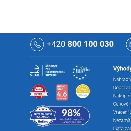
Z
á
+420
800 100 030
p
a
t
í
Výhody
Náhradní
Doprava 
Nákup n
Cenové 
Vrácení 
Nezamít
Extra zá