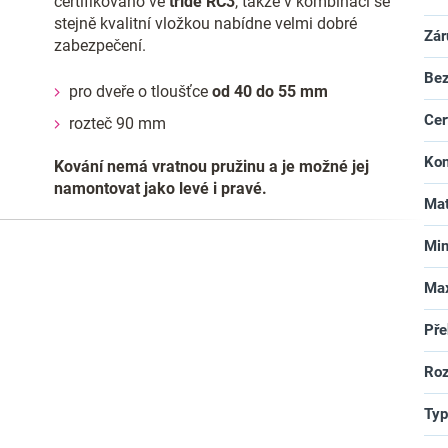
certifikováno ve
třídě RC3
, takže v kombinaci se
stejně kvalitní vložkou nabídne velmi dobré
Zár
zabezpečení.
Bez
pro dveře o tloušťce
od 40 do 55 mm
Cer
rozteč 90 mm
Kon
Kování nemá vratnou pružinu a je možné jej
namontovat jako levé i pravé.
Mat
Min
Max
Pře
Roz
Typ