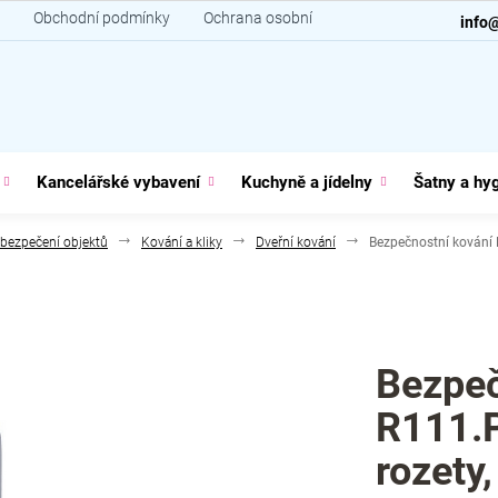
Obchodní podmínky
Ochrana osobních údajů
Kontakt
info
Kancelářské vybavení
Kuchyně a jídelny
Šatny a hy
bezpečení objektů
Kování a kliky
Dveřní kování
Bezpečnostní kování R
Bezpeč
R111.P
rozety,