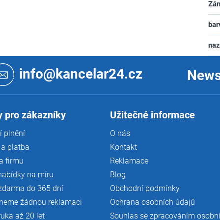
Zá
bar
na
info@kancelar24.cz
News
 pro zákazníky
Užitečné informace
 plnění
O nás
a platba
Kontakt
a firmu
Reklamace
nabídky na míru
Blog
zdarma do 365 dní
Obchodní podmínky
neme žádnou reklamaci
Ochrana osobních údajů
ruka až 20 let
Souhlas se zpracováním osobn