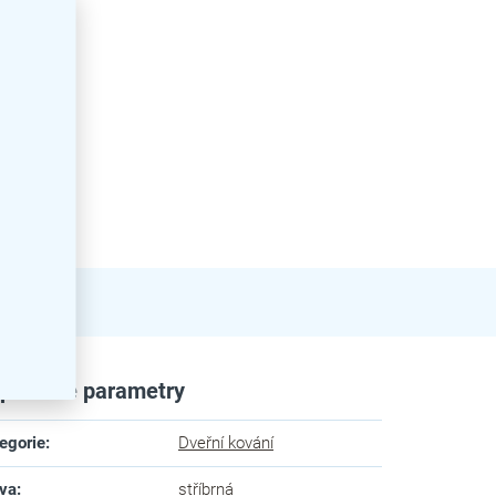
plňkové parametry
egorie
:
Dveřní kování
va
:
stříbrná