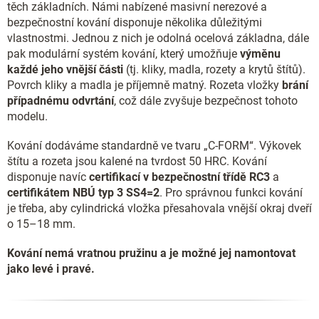
těch základních. Námi nabízené masivní nerezové a
bezpečnostní kování disponuje několika důležitými
vlastnostmi. Jednou z nich je odolná ocelová základna, dále
pak modulární systém kování, který umožňuje
výměnu
každé jeho vnější části
(tj. kliky, madla, rozety a krytů štítů).
Povrch kliky a madla je příjemně matný. Rozeta vložky
brání
případnému odvrtání
, což dále zvyšuje bezpečnost tohoto
modelu.
Kování dodáváme standardně ve tvaru „C-FORM“. Výkovek
štítu a rozeta jsou kalené na tvrdost 50 HRC. Kování
disponuje navíc
certifikací v bezpečnostní třídě RC3
a
certifikátem NBÚ typ 3 SS4=2
. Pro správnou funkci kování
je třeba, aby cylindrická vložka přesahovala vnější okraj dveří
o 15–18 mm.
Kování nemá vratnou pružinu a je možné jej namontovat
jako levé i pravé.