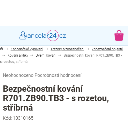
Přejít
na
obsah
NÁ
KO
Kancelářské vybavení
Trezory a zabezpečení
Zabezpečení objektů
Kování a kliky
Dveřní kování
Bezpečnostní kování R701.ZB90.TB3 -
s rozetou, stříbrná
Průměrné
Neohodnoceno
Podrobnosti hodnocení
hodnocení
produktu
Bezpečnostní kování
je
R701.ZB90.TB3 - s rozetou,
0,0
z
stříbrná
5
hvězdiček.
Kód:
10310165