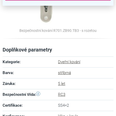
Bezpečnostní kování R701.ZB90.TB3 - s rozetou
Doplňkové parametry
Kategorie
:
Dveřní kování
Barva
:
stříbrná
Záruka
:
5 let
Bezpečnostní třída
:
RC3
Certifikace
:
SS4=2