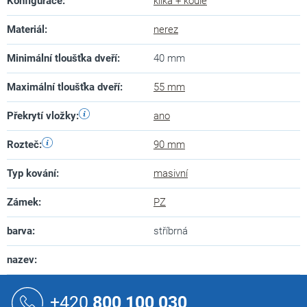
Konfigurace
:
klika + koule
Materiál
:
nerez
Minimální tloušťka dveří
:
40 mm
Maximální tloušťka dveří
:
55 mm
Překrytí vložky
:
ano
Rozteč
:
90 mm
Typ kování
:
masivní
Zámek
:
PZ
barva
:
stříbrná
nazev
:
Z
á
+420
800 100 030