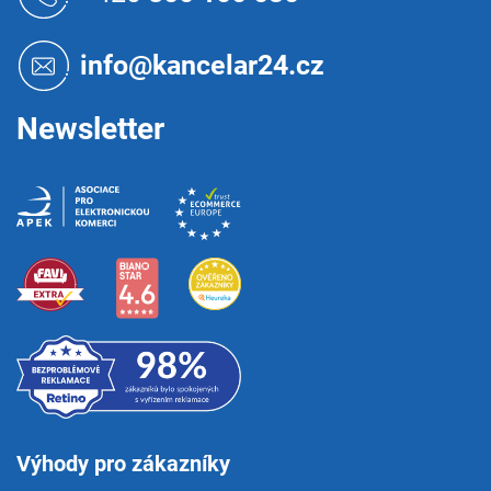
p
a
t
info@kancelar24.cz
í
Newsletter
Výhody pro zákazníky