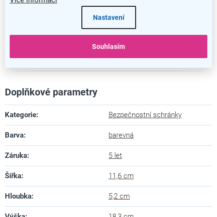
Nastavení
Souhlasím
Schránka se stane skvělou součástí vaší knihovny
Doplňkové parametry
Kategorie
:
Bezpečnostní schránky
Barva
:
barevná
Záruka
:
5 let
Šířka
:
11,6 cm
Hloubka
:
5,2 cm
Výška
:
18,3 cm