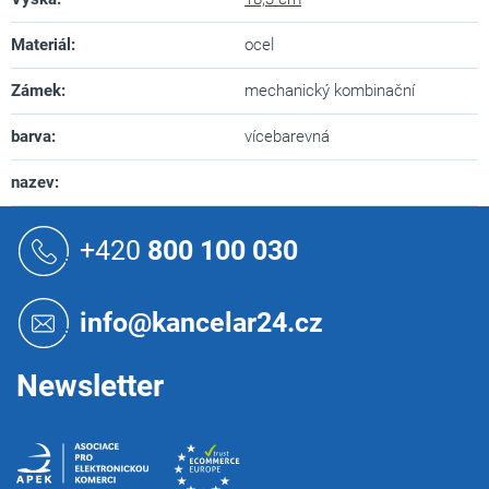
Materiál
:
ocel
Zámek
:
mechanický kombinační
barva
:
vícebarevná
nazev
:
Z
á
+420
800 100 030
p
a
t
info@kancelar24.cz
í
Newsletter