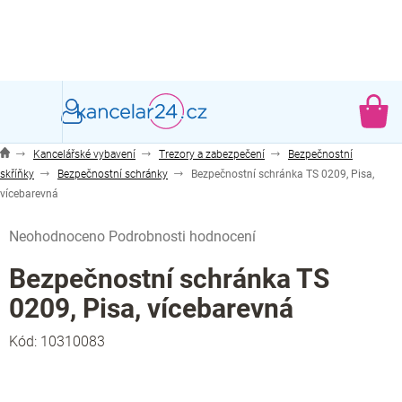
Přejít
na
obsah
NÁ
KO
Kancelářské vybavení
Trezory a zabezpečení
Bezpečnostní
skříňky
Bezpečnostní schránky
Bezpečnostní schránka TS 0209, Pisa,
vícebarevná
Průměrné
Neohodnoceno
Podrobnosti hodnocení
hodnocení
produktu
Bezpečnostní schránka TS
je
0209, Pisa, vícebarevná
0,0
z
Kód:
10310083
5
hvězdiček.