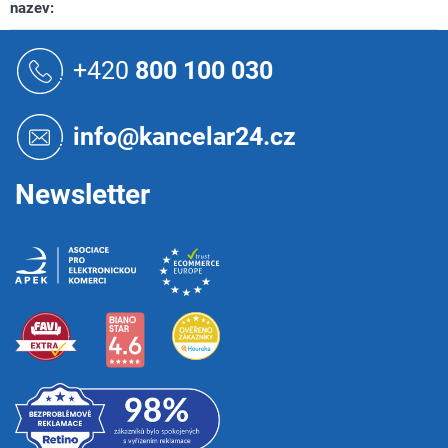
nazev
:
Z
á
+420
800 100 030
p
a
t
info@kancelar24.cz
í
Newsletter