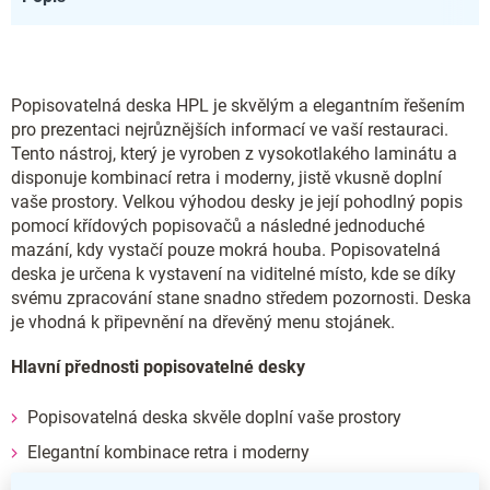
Popisovatelná deska HPL je skvělým a elegantním řešením
pro prezentaci nejrůznějších informací ve vaší restauraci.
Tento nástroj, který je vyroben z vysokotlakého laminátu a
disponuje kombinací retra i moderny, jistě vkusně doplní
vaše prostory. Velkou výhodou desky je její pohodlný popis
pomocí křídových popisovačů a následné jednoduché
mazání, kdy vystačí pouze mokrá houba. Popisovatelná
deska je určena k vystavení na viditelné místo, kde se díky
svému zpracování stane snadno středem pozornosti. Deska
je vhodná k připevnění na dřevěný menu stojánek.
Hlavní přednosti popisovatelné desky
Popisovatelná deska skvěle doplní vaše prostory
Elegantní kombinace retra i moderny
Popis je prováděn pomocí křídových popisovačů