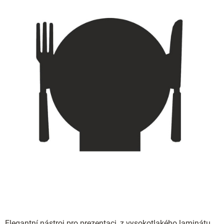
Elegantní nástroj pro prezentaci, z vysokotlakého laminátu,