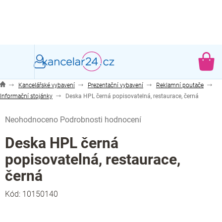
Přejít
na
obsah
NÁ
KO
Kancelářské vybavení
Prezentační vybavení
Reklamní poutače
Informační stojánky
Deska HPL černá popisovatelná, restaurace, černá
Průměrné
Neohodnoceno
Podrobnosti hodnocení
hodnocení
produktu
Deska HPL černá
je
popisovatelná, restaurace,
0,0
z
černá
5
hvězdiček.
Kód:
10150140