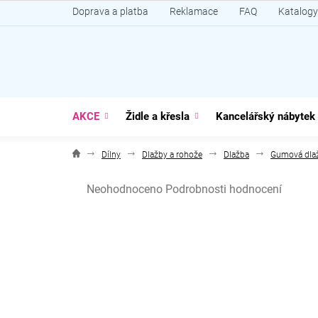
Přejít
Doprava a platba
Reklamace
FAQ
Katalogy
na
obsah
AKCE
Židle a křesla
Kancelářský nábytek
Dílny
Dlažby a rohože
Dlažba
Gumová dla
Průměrné
Neohodnoceno
Podrobnosti hodnocení
hodnocení
produktu
je
0,0
z
5
hvězdiček.