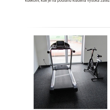
kdekoliv, kde je na podlahu kladená vysoká zátěž