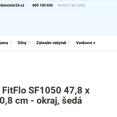
@kancelar24.cz
800 100 030
giena
Dílny
Zahradní nábytek
Venkovní vybavení
 FitFlo SF1050 47,8 x
0,8 cm - okraj, šedá