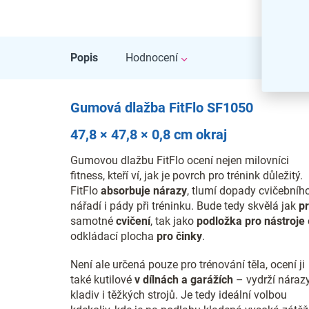
Popis
Hodnocení
Gumová dlažba FitFlo SF1050
47,8 × 47,8 × 0,8 cm okraj
Gumovou dlažbu FitFlo ocení nejen milovníci
fitness, kteří ví, jak je povrch pro trénink důležitý.
FitFlo
absorbuje nárazy
, tlumí dopady cvičebníh
nářadí i pády při tréninku. Bude tedy skvělá jak
p
samotné
cvičení
, tak jako
podložka pro nástroje
odkládací plocha
pro činky
.
Není ale určená pouze pro trénování těla, ocení ji
také kutilové
v dílnách a garážích
– vydrží náraz
kladiv i těžkých strojů. Je tedy ideální volbou