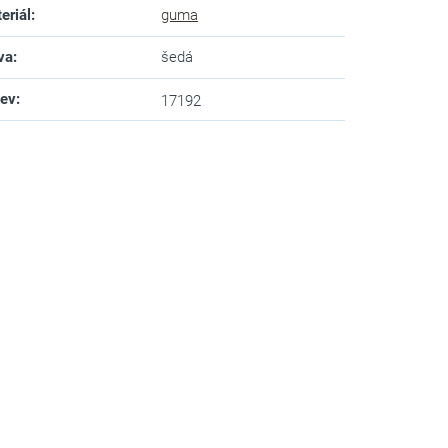
eriál
:
guma
va
:
šedá
zev
:
17192