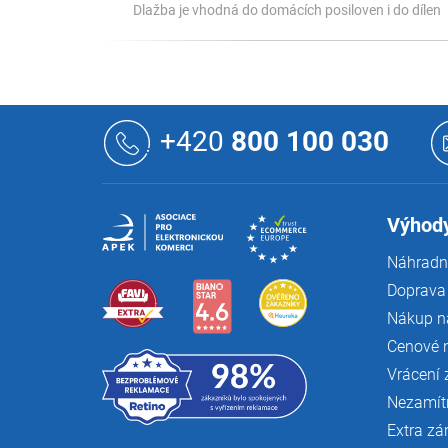
Dlažba je vhodná do domácích posiloven i do dílen
Z
á
+420
800 100 030
p
a
t
í
Výhody
Náhradní
Doprava 
Nákup n
Cenové 
Vrácení 
Nezamít
Extra zá