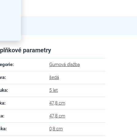
plňkové parametry
egorie
:
Gumová dlažba
va
:
šedá
uka
:
5 let
ka
:
47,8 cm
ka
:
47,8 cm
ška
:
0,8 cm