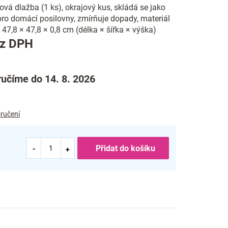
á dlažba (1 ks), okrajový kus, skládá se jako
 pro domácí posilovny, zmírňuje dopady, materiál
 47,8 × 47,8 × 0,8 cm (délka × šířka × výška)
Měrná
ez DPH
cena:
učíme do 14. 8. 2026
ručení
Přidat do košíku