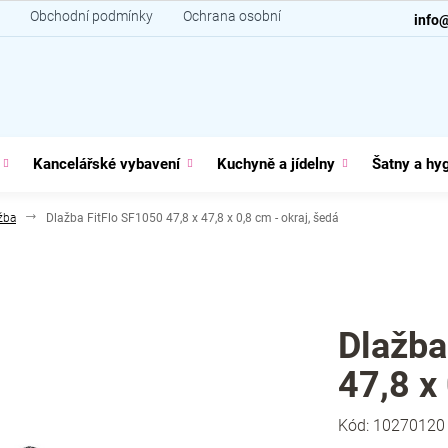
Obchodní podmínky
Ochrana osobních údajů
Kontakt
info
Kancelářské vybavení
Kuchyně a jídelny
Šatny a hy
žba
Dlažba FitFlo SF1050 47,8 x 47,8 x 0,8 cm - okraj, šedá
Dlažba
47,8 x 
Kód:
10270120