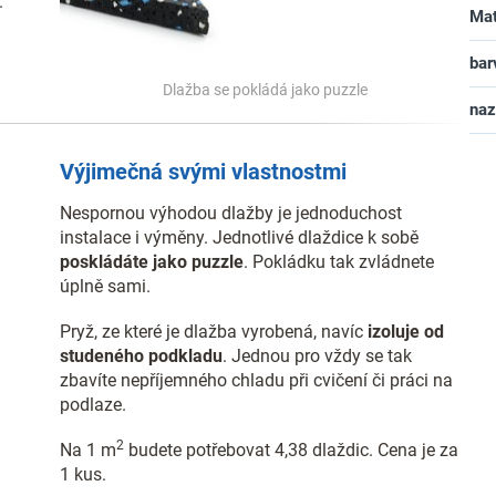
.
Mat
bar
Dlažba se pokládá jako puzzle
na
Výjimečná svými vlastnostmi
Nespornou výhodou dlažby je jednoduchost
instalace i výměny. Jednotlivé dlaždice k sobě
poskládáte jako puzzle
. Pokládku tak zvládnete
úplně sami.
Pryž, ze které je dlažba vyrobená, navíc
izoluje od
studeného podkladu
. Jednou pro vždy se tak
zbavíte nepříjemného chladu při cvičení či práci na
podlaze.
2
Na 1 m
budete potřebovat 4,38 dlaždic. Cena je za
1 kus.