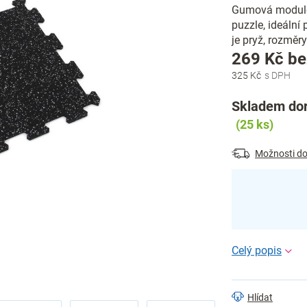
Gumová modulov
puzzle, ideální
je pryž, rozměry
269 Kč b
325 Kč
Skladem dor
(25 ks)
Možnosti do
Hlídat