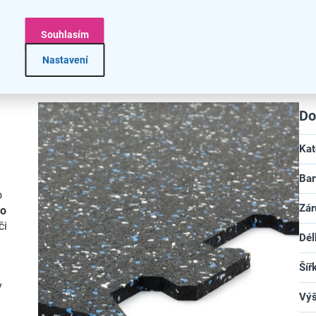
Souhlasím
Nastavení
Do
Kat
Bar
o
Zár
ro
či
Dél
Šíř
y
Vý