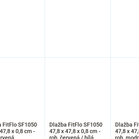
 FitFlo SF1050
Dlažba FitFlo SF1050
Dlažba Fi
 47,8 x 0,8 cm -
47,8 x 47,8 x 0,8 cm -
47,8 x 47,
ervená
roh, červená / bílá
roh, modr