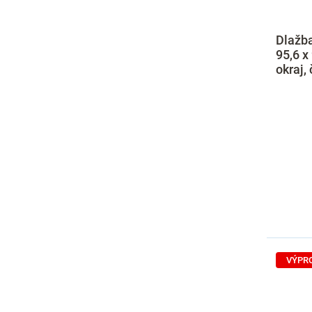
Dlažba
95,6 x
okraj,
VÝPR