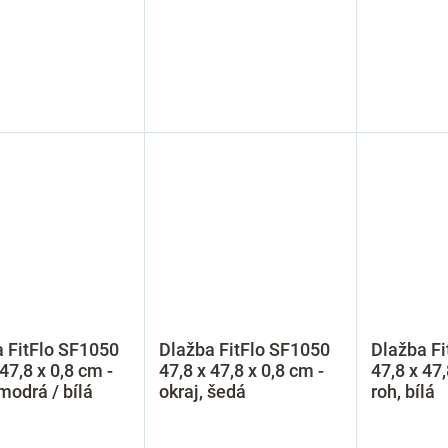
 FitFlo SF1050
Dlažba FitFlo SF1050
Dlažba Fi
 47,8 x 0,8 cm -
47,8 x 47,8 x 0,8 cm -
47,8 x 47,
 modrá / bílá
okraj, šedá
roh, bílá