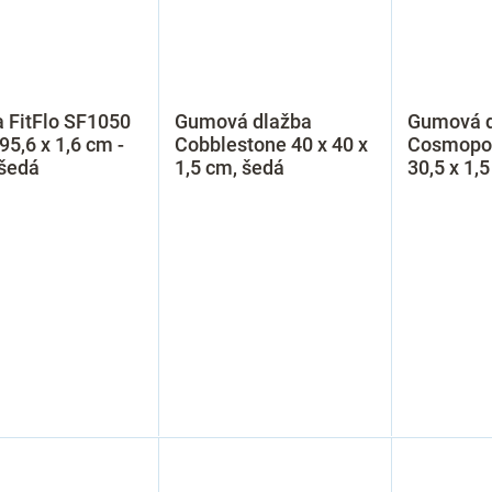
 FitFlo SF1050
Gumová dlažba
Gumová d
 95,6 x 1,6 cm -
Cobblestone 40 x 40 x
Cosmopol
 šedá
1,5 cm, šedá
30,5 x 1,