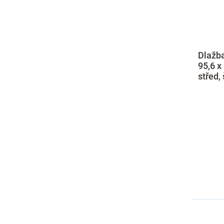
Dlažba
95,6 x
střed,