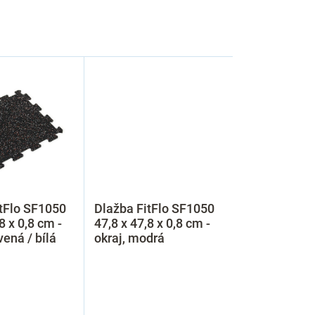
tFlo SF1050
Dlažba FitFlo SF1050
8 x 0,8 cm -
47,8 x 47,8 x 0,8 cm -
vená / bílá
okraj, modrá