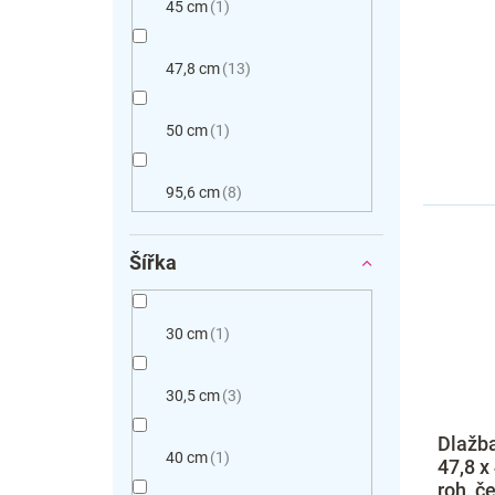
45 cm
1
47,8 cm
13
50 cm
1
95,6 cm
8
Šířka
30 cm
1
30,5 cm
3
Dlažba
40 cm
1
47,8 x
roh, č