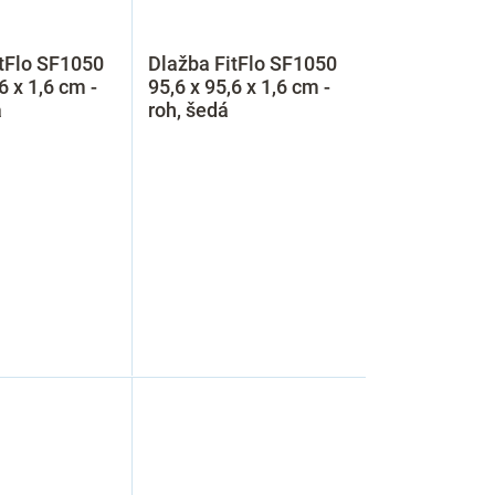
tFlo SF1050
Dlažba FitFlo SF1050
6 x 1,6 cm -
95,6 x 95,6 x 1,6 cm -
á
roh, šedá