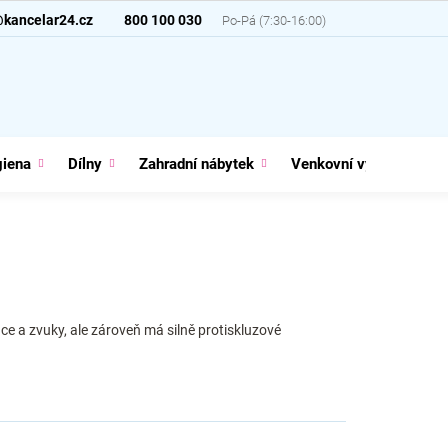
@kancelar24.cz
800 100 030
giena
Dílny
Zahradní nábytek
Venkovní vybavení
e a zvuky, ale zároveň má silně protiskluzové