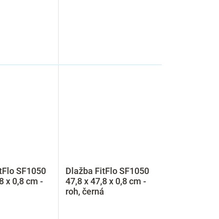
tFlo SF1050
Dlažba FitFlo SF1050
8 x 0,8 cm -
47,8 x 47,8 x 0,8 cm -
roh, černá