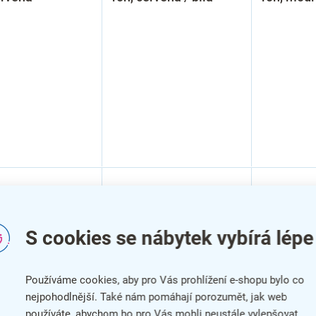
S cookies se nábytek vybírá lépe
Používáme cookies, aby pro Vás prohlížení e-shopu bylo co
nejpohodlnější. Také nám pomáhají porozumět, jak web
používáte, abychom ho pro Vás mohli neustále vylepšovat.