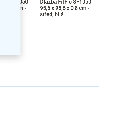
tFlo SF1050
Dlažba FitFlo SF1050
6 x 0,8 cm -
95,6 x 95,6 x 0,8 cm -
střed, bílá