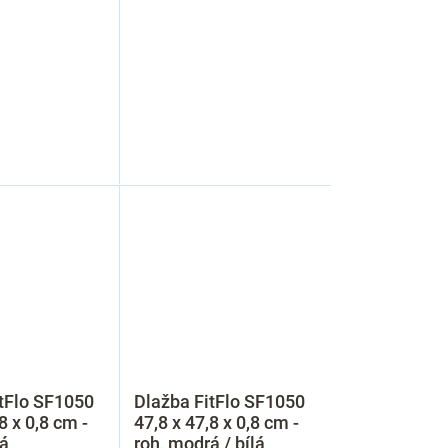
tFlo SF1050
Dlažba FitFlo SF1050
8 x 0,8 cm -
47,8 x 47,8 x 0,8 cm -
á
roh, modrá / bílá