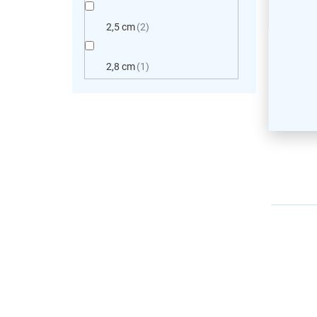
Dlažba
47,8 x
2,5 cm
2
střed,
2,8 cm
1