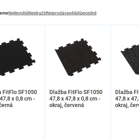
jeme
Nejlevnější
Nejdražší
Nejprodávanější
Abecedně
 FitFlo SF1050
Dlažba FitFlo SF1050
Dlažba Fi
 47,8 x 0,8 cm -
47,8 x 47,8 x 0,8 cm -
47,8 x 47,
 černá
okraj, červená
okraj, čer