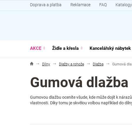
Přejít
Doprava a platba
Reklamace
FAQ
Katalogy
na
obsah
AKCE
Židle a křesla
Kancelářský nábytek
Dílny
Dlažby a rohože
Dlažba
Gumová dla
Gumová dlažba
Gumovou dlažbu oceníte všude, kde může dojít k nárazům 
vlastnosti. Díky tomu je skvělou volbou například do díln