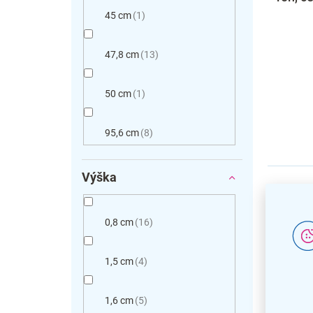
45 cm
1
47,8 cm
13
50 cm
1
95,6 cm
8
Výška
0,8 cm
16
1,5 cm
4
1,6 cm
5