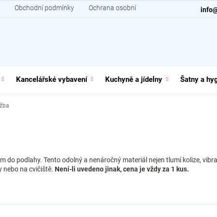
Obchodní podmínky
Ochrana osobních údajů
Kontakt
info
Kancelářské vybavení
Kuchyně a jídelny
Šatny a hy
žba
do podlahy. Tento odolný a nenáročný materiál nejen tlumí kolize, vibrac
y nebo na cvičiště.
Není-li uvedeno jinak, cena je vždy za 1 kus.