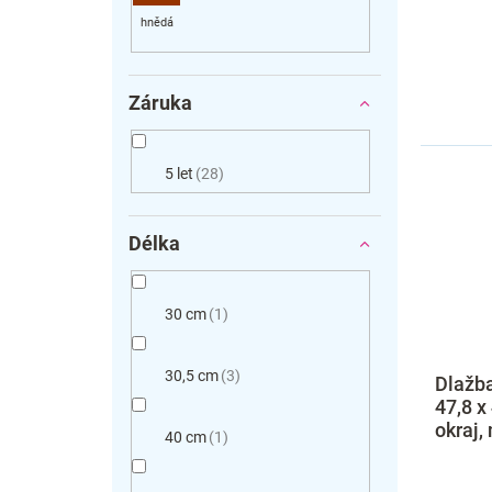
Záruka
5 let
28
Délka
30 cm
1
30,5 cm
3
Dlažba
47,8 x
okraj,
40 cm
1