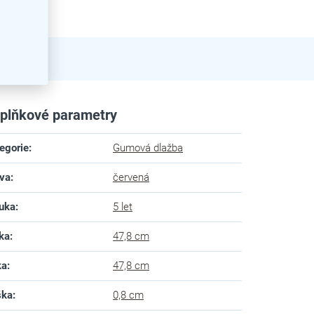
plňkové parametry
egorie
:
Gumová dlažba
va
:
červená
uka
:
5 let
ka
:
47,8 cm
ka
:
47,8 cm
ška
:
0,8 cm