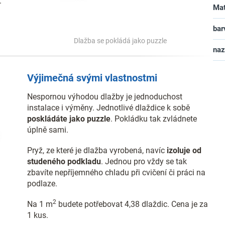
.
Mat
bar
Dlažba se pokládá jako puzzle
na
Výjimečná svými vlastnostmi
Nespornou výhodou dlažby je jednoduchost
instalace i výměny. Jednotlivé dlaždice k sobě
poskládáte jako puzzle
. Pokládku tak zvládnete
úplně sami.
Pryž, ze které je dlažba vyrobená, navíc
izoluje od
studeného podkladu
. Jednou pro vždy se tak
zbavíte nepříjemného chladu při cvičení či práci na
podlaze.
2
Na 1 m
budete potřebovat 4,38 dlaždic. Cena je za
1 kus.