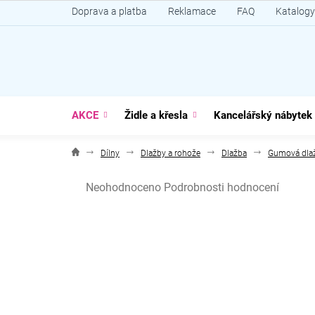
Přejít
Doprava a platba
Reklamace
FAQ
Katalogy
na
obsah
AKCE
Židle a křesla
Kancelářský nábytek
Dílny
Dlažby a rohože
Dlažba
Gumová dla
Průměrné
Neohodnoceno
Podrobnosti hodnocení
hodnocení
produktu
je
0,0
z
5
hvězdiček.