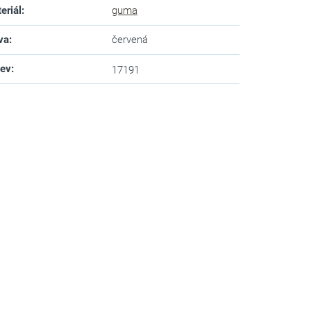
eriál
:
guma
va
:
červená
zev
:
17191