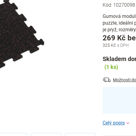
Kód:
10270098
Gumová modulov
puzzle, ideální
je pryž, rozměry
269 Kč b
325 Kč
Skladem dor
(1 ks)
Možnosti do