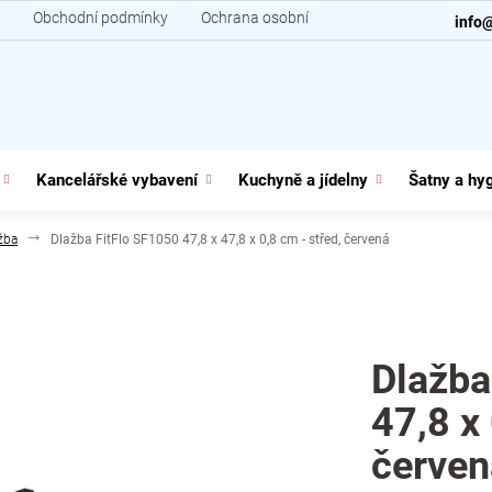
Obchodní podmínky
Ochrana osobních údajů
Kontakt
info
Kancelářské vybavení
Kuchyně a jídelny
Šatny a hy
žba
Dlažba FitFlo SF1050 47,8 x 47,8 x 0,8 cm - střed, červená
Dlažba
47,8 x 
červen