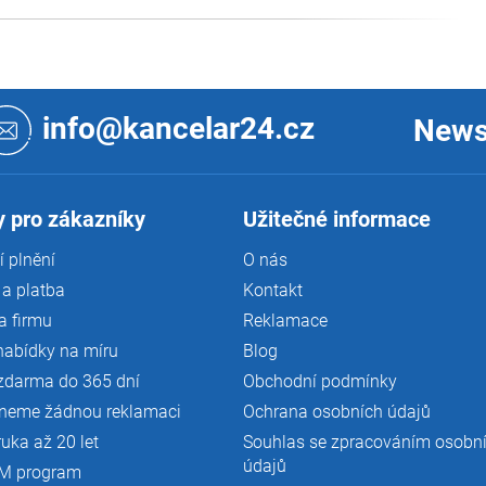
info@kancelar24.cz
News
 pro zákazníky
Užitečné informace
 plnění
O nás
a platba
Kontakt
a firmu
Reklamace
nabídky na míru
Blog
zdarma do 365 dní
Obchodní podmínky
neme žádnou reklamaci
Ochrana osobních údajů
ruka až 20 let
Souhlas se zpracováním osobn
údajů
M program