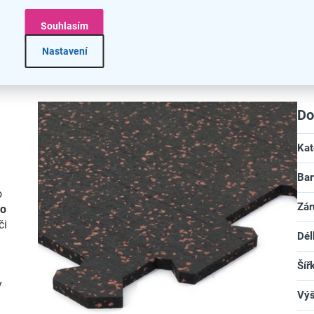
Souhlasím
Nastavení
Do
Kat
Bar
o
Zár
ro
či
Dél
Šíř
y
Vý