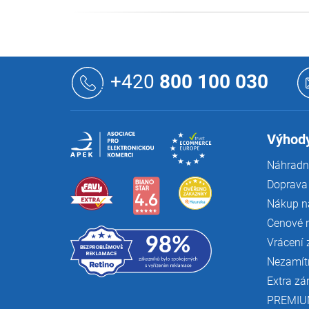
Z
á
+420
800 100 030
p
a
t
í
Výhody
Náhradní
Doprava 
Nákup n
Cenové 
Vrácení 
Nezamít
Extra zá
PREMIU