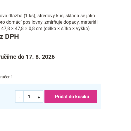
á dlažba (1 ks), středový kus, skládá se jako
 pro domácí posilovny, zmírňuje dopady, materiál
 47,8 × 47,8 × 0,8 cm (délka × šířka × výška)
Měrná
ez DPH
cena:
učíme do 17. 8. 2026
ručení
Přidat do košíku