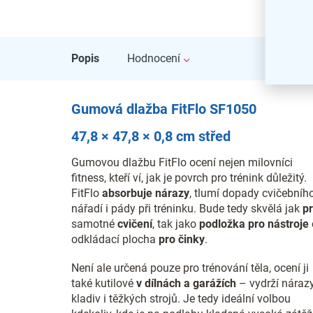
Popis
Hodnocení
Gumová dlažba FitFlo SF1050
47,8 × 47,8 × 0,8 cm střed
Gumovou dlažbu FitFlo ocení nejen milovníci
fitness, kteří ví, jak je povrch pro trénink důležitý.
FitFlo
absorbuje nárazy
, tlumí dopady cvičebníh
nářadí i pády při tréninku. Bude tedy skvělá jak
p
samotné
cvičení
, tak jako
podložka pro nástroje
odkládací plocha
pro činky
.
Není ale určená pouze pro trénování těla, ocení ji
také kutilové
v dílnách a garážích
– vydrží náraz
kladiv i těžkých strojů. Je tedy ideální volbou