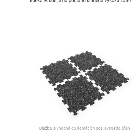
kdekoliv, kde je na podlahu kladená vysoká zátěž
Dlažba je vhodná do domácích posiloven i do dílen