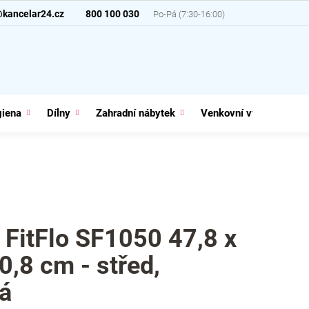
@kancelar24.cz
800 100 030
giena
Dílny
Zahradní nábytek
Venkovní vybavení
 FitFlo SF1050 47,8 x
0,8 cm - střed,
á