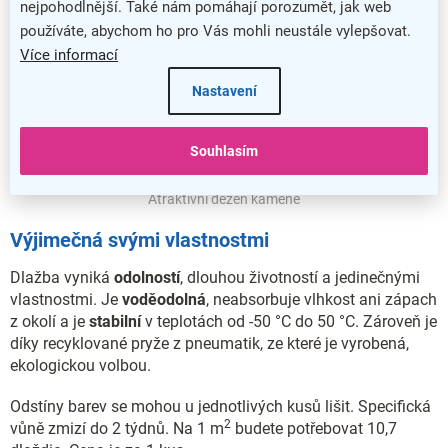
nejpohodlnější. Také nám pomáhají porozumět, jak web
používáte, abychom ho pro Vás mohli neustále vylepšovat.
Více informací
Nastavení
Souhlasím
Atraktivní dezén kamene
Výjimečná svými vlastnostmi
Dlažba vyniká
odolností
, dlouhou životností a jedinečnými
vlastnostmi. Je
voděodolná
, neabsorbuje vlhkost ani zápach
z okolí a je
stabilní
v teplotách od -50 °C do 50 °C. Zároveň je
díky recyklované pryže z pneumatik, ze které je vyrobená,
ekologickou volbou.
Odstíny barev se mohou u jednotlivých kusů lišit. Specifická
2
vůně zmizí do 2 týdnů. Na 1 m
budete potřebovat 10,7