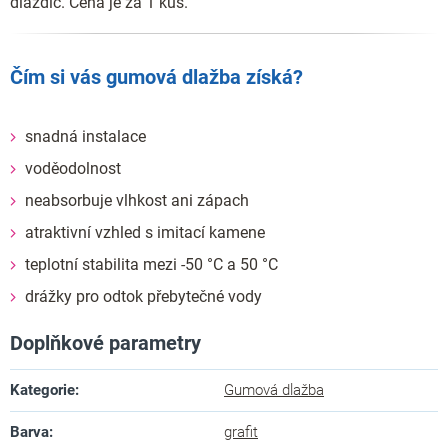
dlaždic. Cena je za 1 kus.
Čím si vás gumová dlažba získá?
snadná instalace
voděodolnost
neabsorbuje vlhkost ani zápach
atraktivní vzhled s imitací kamene
teplotní stabilita mezi -50 °C a 50 °C
drážky pro odtok přebytečné vody
Doplňkové parametry
Kategorie
:
Gumová dlažba
Barva
:
grafit