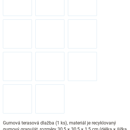
Gumová terasová dlažba (1 ks), materiál je recyklovaný
gumový granulát, rozměry 30,5 × 30,5 × 1,5 cm (délka × šířka