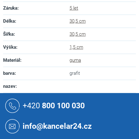
Záruka
:
5 let
Délka
:
30,5 cm
Šířka
:
30,5 cm
Výška
:
1,5 cm
Materiál
:
guma
barva
:
grafit
nazev
:
Z
á
+420
800 100 030
p
a
t
info@kancelar24.cz
í