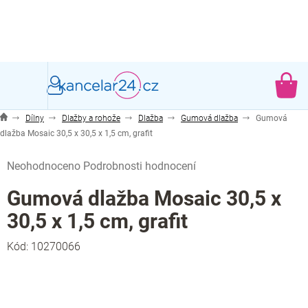
Přejít
na
obsah
NÁ
KO
Dílny
Dlažby a rohože
Dlažba
Gumová dlažba
Gumová
dlažba Mosaic 30,5 x 30,5 x 1,5 cm, grafit
Průměrné
Neohodnoceno
Podrobnosti hodnocení
hodnocení
produktu
Gumová dlažba Mosaic 30,5 x
je
30,5 x 1,5 cm, grafit
0,0
z
Kód:
10270066
5
hvězdiček.