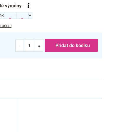
té výměny
ručení
Přidat do košíku