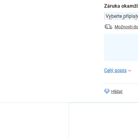
Záruka okamži
Možnosti do
Hlídat