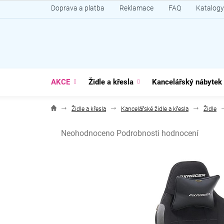
Přejít
Doprava a platba
Reklamace
FAQ
Katalogy
na
obsah
AKCE
Židle a křesla
Kancelářský nábytek
Židle a křesla
Kancelářské židle a křesla
Židle
Průměrné
Neohodnoceno
Podrobnosti hodnocení
hodnocení
produktu
je
0,0
z
5
hvězdiček.