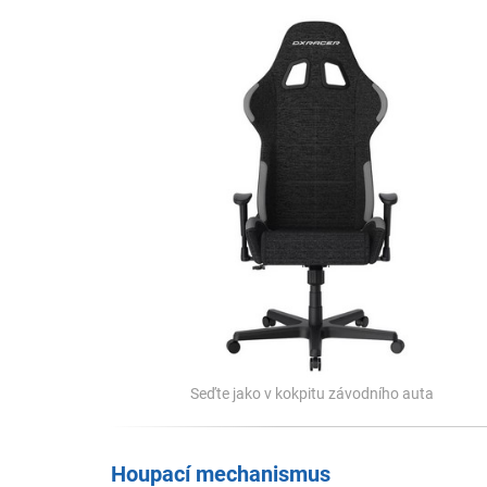
Seďte jako v kokpitu závodního auta
Houpací mechanismus