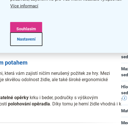
Min
Více informací
Max
Are
Souhlasím
Herní židle DXRacer Formula
y
Bed
Nastavení
Min
se
ým potahem
Max
i, která vám zajistí ničím nerušený požitek ze hry. Mezi
se
uje skvělou odolnost židle, ale také široké ergonomické
.
Hlo
se
vatelné opěrky
krku i beder, područky s výškovým
:
ostí
polohování opěradla
. Díky tomu je herní židle vhodná i k
Mat
Me