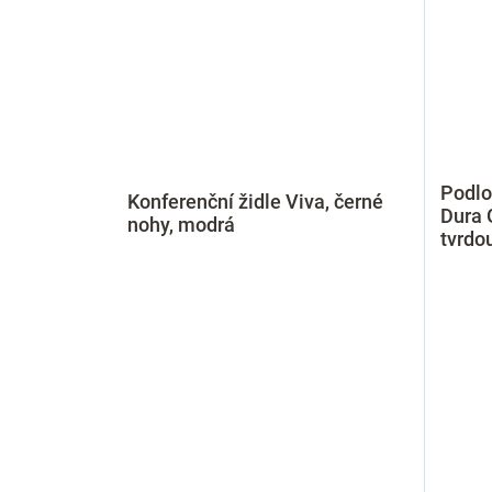
Podlo
Konferenční židle Viva, černé
Dura 
nohy, modrá
tvrdo