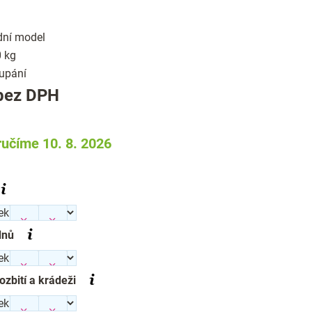
dní model
 kg
upání
Měrná
bez DPH
cena:
učíme 10. 8. 2026
dnů
rozbití a krádeži