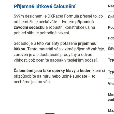
Příjemné látkové čalounění
Nas
Svým designem je DXRacer Formula přesně to, co
Opě
od herní židle očekáváte – tvarem
připomíná
závodní sedačku
a robustní konstrukce už na
Pod
pohled slibuje pohodlné sezení.
Pot
Sedadlo je u této varianty potažené
příjemnou
látkou
. Tento materiál vás v zimě příjemně zahřeje,
Šíř
zároveň je ale dostatečně prodyšný a odvádí
Typ
vlhkost, což oceníte naopak v teplejším počasí.
Čalouněné jsou také opěrky hlavy a beder
, které si
Typ
přizpůsobíte na míru nebo úplně sundáte – to
necháme jen na vás.
Vho
Min
za
Max