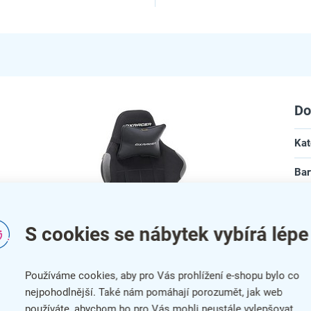
Do
Kat
Bar
Zár
S cookies se nábytek vybírá lépe
No
Šíř
Používáme cookies, aby pro Vás prohlížení e-shopu bylo co
Hlo
nejpohodlnější. Také nám pomáhají porozumět, jak web
ad
používáte, abychom ho pro Vás mohli neustále vylepšovat.