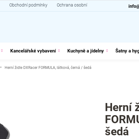
Obchodní podmínky
Ochrana osobních údajů
Kontakt
info
Kancelářské vybavení
Kuchyně a jídelny
Šatny a hy
Herní židle DXRacer FORMULA, látková, černá / šedá
Herní 
FORMUL
šedá