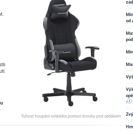
za
t.
Min
od
Max
pod
Min
Max
tli
tí.
Výš
Výš
opě
:
lu
o
Zvý
Tuhost houpání ovládáte pomocí šroubu pod sedákem
Hm