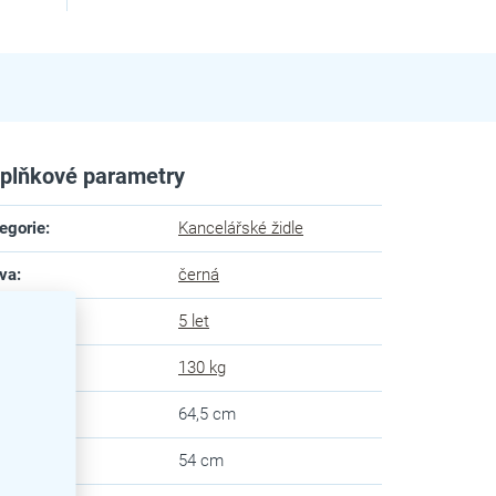
plňkové parametry
egorie
:
Kancelářské židle
va
:
černá
uka
:
5 let
snost
:
130 kg
ka
:
64,5 cm
ubka
:
54 cm