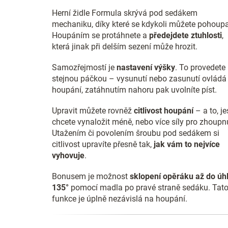
Herní židle Formula skrývá pod sedákem
mechaniku, díky které se kdykoli můžete pohoupa
Houpáním se protáhnete a
předejdete ztuhlosti
,
která jinak při delším sezení může hrozit.
Samozřejmostí je
nastavení výšky
. To provedete
stejnou páčkou – vysunutí nebo zasunutí ovládá
houpání, zatáhnutím nahoru pak uvolníte píst.
Upravit můžete rovněž
citlivost houpání
– a to, jes
chcete vynaložit méně, nebo více síly pro zhoupnu
Utažením či povolením šroubu pod sedákem si
citlivost upravíte přesně tak,
jak vám to nejvíce
vyhovuje
.
Bonusem je možnost
sklopení opěráku až do úh
135°
pomocí madla po pravé straně sedáku. Tat
funkce je úplně nezávislá na houpání.