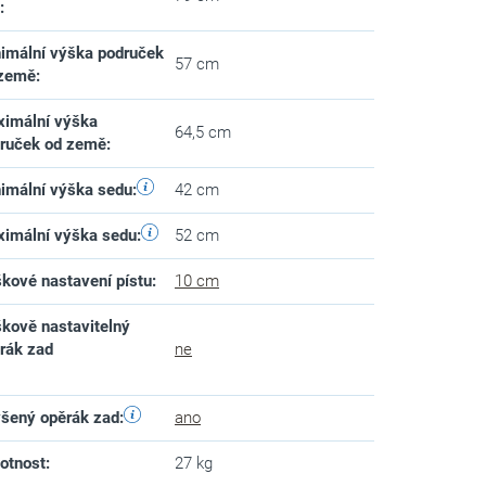
d
:
imální výška područek
57 cm
 země
:
imální výška
64,5 cm
ruček od země
:
imální výška sedu
:
42 cm
imální výška sedu
:
52 cm
kové nastavení pístu
:
10 cm
kově nastavitelný
rák zad
ne
šený opěrák zad
:
ano
otnost
:
27 kg