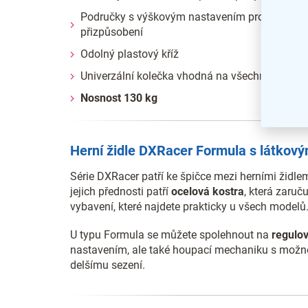
Područky s výškovým nastavením pro
přizpůsobení
Odolný plastový kříž
Univerzální kolečka vhodná na všechny podlah
Nosnost 130 kg
Herní židle DXRacer Formula s látkov
Série DXRacer patří ke špičce mezi herními židlem
jejich přednosti patří
ocelová kostra
, která zaruč
vybavení, které najdete prakticky u všech modelů
U typu Formula se můžete spolehnout na
regulo
nastavením, ale také houpací mechaniku s možn
delšímu sezení.