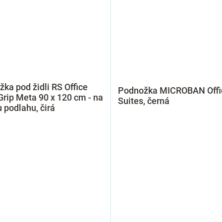
žka pod židli RS Office
Podnožka MICROBAN Offi
Grip Meta 90 x 120 cm - na
Suites, černá
u podlahu, čirá