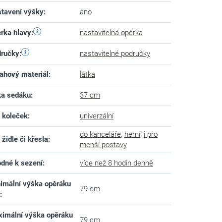
tavení výšky
:
ano
rka hlavy
:
nastavitelná opěrka
ručky
:
nastavitelné područky
ahový materiál
:
látka
ka sedáku
:
37 cm
 koleček
:
univerzální
do kanceláře
,
herní
,
i pro
 židle či křesla
:
menší postavy
dné k sezení
:
více než 8 hodin denně
imální výška opěráku
79 cm
d
:
imální výška opěráku
79 cm