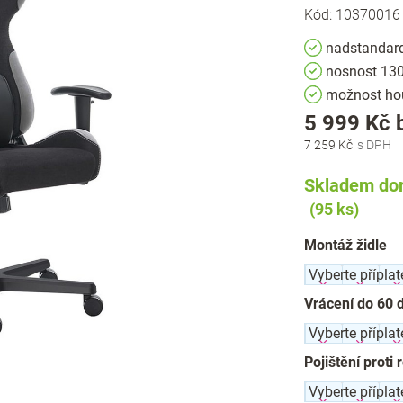
Kód:
10370016
nadstandar
nosnost 130
možnost ho
5 999 Kč
7 259 Kč
Skladem dor
(95 ks)
Montáž židle
Vrácení do 60 
Pojištění proti 