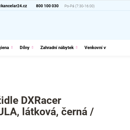
@kancelar24.cz
800 100 030
giena
Dílny
Zahradní nábytek
Venkovní vybavení
židle DXRacer
A, látková, černá /