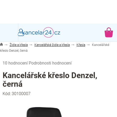
Přejít
na
obsah
NÁ
KO
Židle a křesla
Kancelářské židle a křesla
Křesla
Kancelářské
křeslo Denzel, černá
Průměrné
10 hodnocení
Podrobnosti hodnocení
hodnocení
produktu
Kancelářské křeslo Denzel,
je
černá
5,0
z
Kód:
30100007
5
hvězdiček.