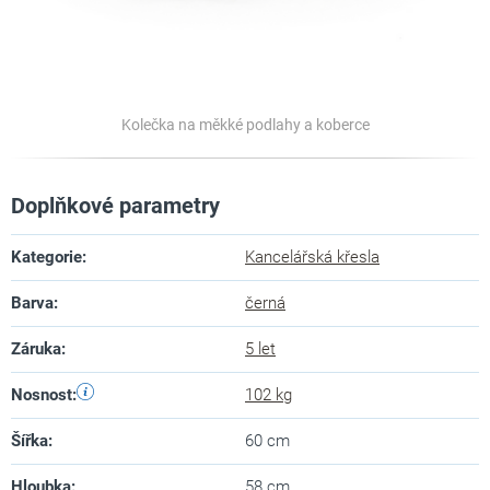
Kolečka na měkké podlahy a koberce
Doplňkové parametry
Kategorie
:
Kancelářská křesla
Barva
:
černá
Záruka
:
5 let
Nosnost
:
102 kg
Šířka
:
60 cm
Hloubka
:
58 cm