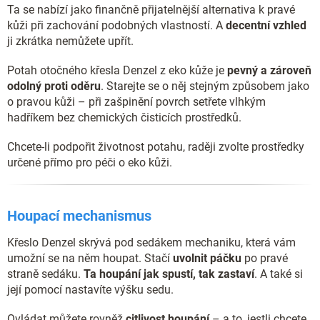
Ta se nabízí jako finančně přijatelnější alternativa k pravé
kůži při zachování podobných vlastností. A
decentní vzhled
ji zkrátka nemůžete upřít.
Potah otočného křesla Denzel z eko kůže je
pevný
a zároveň
odolný proti oděru
. Starejte se o něj stejným způsobem jako
o pravou kůži – při zašpinění povrch setřete vlhkým
hadříkem bez chemických čisticích prostředků.
Chcete-li podpořit životnost potahu, raději zvolte prostředky
určené přímo pro péči o eko kůži.
Houpací mechanismus
Křeslo Denzel skrývá pod sedákem mechaniku, která vám
umožní se na něm houpat. Stačí
uvolnit páčku
po pravé
straně sedáku.
Ta houpání jak spustí, tak zastaví
. A také si
její pomocí nastavíte výšku sedu.
Ovládat můžete rovněž
citlivost houpání
– a to, jestli chcete