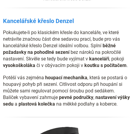
Kancelářské křeslo Denzel
Pokukujete-li po klasickém křesle do kanceláře, ve které
netrávíte značnou část dne sedavou prací, bude pro vás
kancelářské křeslo Denzel ideální volbou. Splní
běžné
požadavky na pohodlné sezení
bez nároků na pokročilé
nastavení. Skvěle se tedy bude vyjímat v
kanceláři
, pokoji
vysokoškoláka
či v obývacím pokoji v
koutku s počítačem
.
Potěší vás zejména
houpací mechanika
, která se postará o
houpavý pohyb při sezení. Citlivost odporu při houpání si
můžete sami regulovat pomocí šroubu pod sedákem.
Balíček vybavení zahrnuje
pevné područky
,
nastavení výšky
sedu
a
plastová kolečka
na měkké podlahy a koberce.