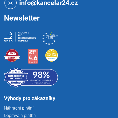
t
info@kancelar24.cz
í
Newsletter
Výhody pro zákazníky
Náhradní plnění
Doprava a platba