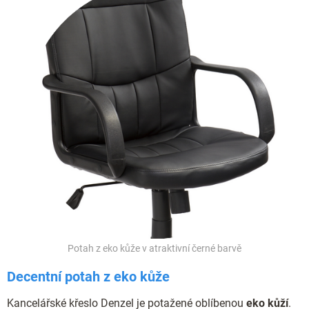
Potah z eko kůže v atraktivní černé barvě
Decentní potah z eko kůže
Kancelářské křeslo Denzel je potažené oblíbenou
eko kůží
.