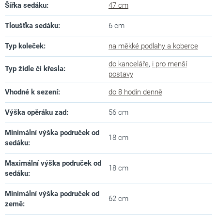
Šířka sedáku
:
47 cm
Tloušťka sedáku
:
6 cm
Typ koleček
:
na měkké podlahy a koberce
do kanceláře
,
i pro menší
Typ židle či křesla
:
postavy
Vhodné k sezení
:
do 8 hodin denně
Výška opěráku zad
:
56 cm
Minimální výška područek od
18 cm
sedáku
:
Maximální výška područek od
18 cm
sedáku
:
Minimální výška područek od
62 cm
země
: