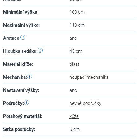
Minimální výška
:
100 cm
Maximální výška
:
110 cm
Aretace
:
ano
Hloubka sedáku
:
45 cm
Materiál kříže
:
plast
Mechanika
:
houpací mechanika
Nastavení výšky
:
ano
Područky
:
pevné područky
Potahový materiál
:
kůže
Šířka područky
:
6 cm