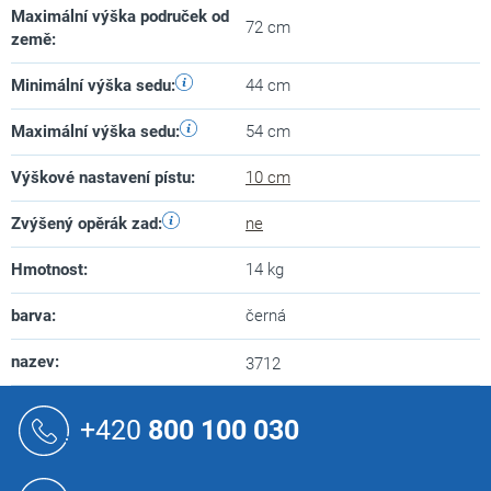
Maximální výška područek od
72 cm
země
:
Minimální výška sedu
:
44 cm
Maximální výška sedu
:
54 cm
Výškové nastavení pístu
:
10 cm
Zvýšený opěrák zad
:
ne
Hmotnost
:
14 kg
barva
:
černá
nazev
:
3712
Z
á
+420
800 100 030
p
a