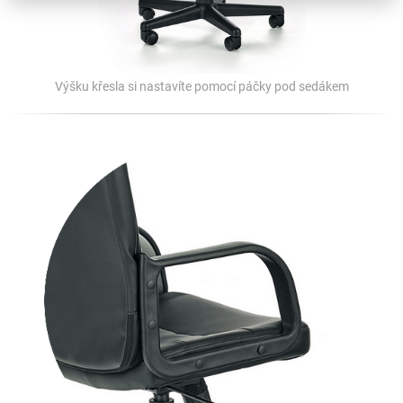
Výšku křesla si nastavíte pomocí páčky pod sedákem