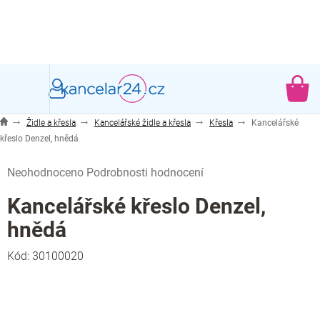
Přejít
na
obsah
NÁ
KO
Židle a křesla
Kancelářské židle a křesla
Křesla
Kancelářské
křeslo Denzel, hnědá
Průměrné
Neohodnoceno
Podrobnosti hodnocení
hodnocení
produktu
Kancelářské křeslo Denzel,
je
hnědá
0,0
z
Kód:
30100020
5
hvězdiček.