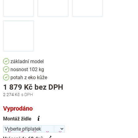
základní model
nosnost 102 kg
potah z eko kůže
Měrná
1 879 Kč
bez DPH
cena:
2 274 Kč
Vyprodáno
Montáž židle