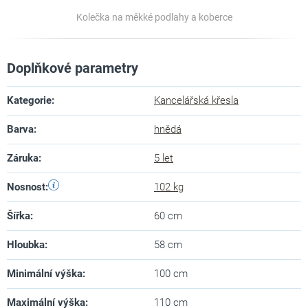
Kolečka na měkké podlahy a koberce
Doplňkové parametry
Kategorie
:
Kancelářská křesla
Barva
:
hnědá
Záruka
:
5 let
Nosnost
:
102 kg
Šířka
:
60 cm
Hloubka
:
58 cm
Minimální výška
:
100 cm
Maximální výška
:
110 cm