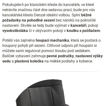
Pokukujete-li po klasickém křesle do kanceláře, ve které
netrávíte značnou část dne sedavou prací, bude pro vás
kancelářské křeslo Denzel ideální volbou. Splní
běžné
požadavky na pohodlné sezení
bez nároků na pokročilé
nastavení. Skvěle se tedy bude vyjímat v
kanceláři
, pokoji
vysokoškoláka
či v obývacím pokoji v
koutku s počítačem
.
Potěší vás zejména
houpací mechanika
, která se postará o
houpavý pohyb při sezení. Citlivost odporu při houpání si
můžete sami regulovat pomocí šroubu pod sedákem.
Balíček vybavení zahrnuje
pevné područky
,
nastavení výšky
sedu
a
plastová kolečka
na měkké podlahy a koberce.