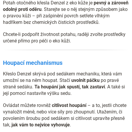
Potah otočného křesla Denzel z eko kůže je
pevný
a zároveň
odolný proti oděru
. Starejte se o něj stejným způsobem jako
o pravou kůži – při zašpinění povrch setřete vlhkým
hadříkem bez chemických čisticích prostředků.
Chcete-li podpořit životnost potahu, raději zvolte prostředky
určené přímo pro péči o eko kůži.
Houpací mechanismus
Křeslo Denzel skrývá pod sedákem mechaniku, která vám
umožní se na něm houpat. Stačí
uvolnit páčku
po pravé
straně sedáku.
Ta houpání jak spustí, tak zastaví
. A také si
její pomocí nastavíte výšku sedu.
Ovládat můžete rovněž
citlivost houpání
– a to, jestli chcete
vynaložit méně, nebo více síly pro zhoupnutí. Utažením, či
povolením šroubu pod sedákem si citlivost upravíte přesně
tak,
jak vám to nejvíce vyhovuje
.