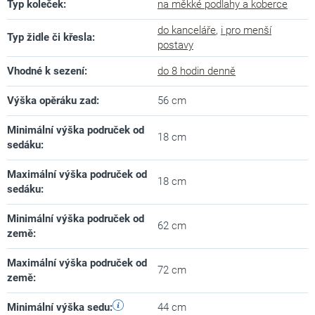
Typ koleček
:
na měkké podlahy a koberce
do kanceláře
,
i pro menší
Typ židle či křesla
:
postavy
Vhodné k sezení
:
do 8 hodin denně
Výška opěráku zad
:
56 cm
Minimální výška područek od
18 cm
sedáku
:
Maximální výška područek od
18 cm
sedáku
:
Minimální výška područek od
62 cm
země
:
Maximální výška područek od
72 cm
země
:
Minimální výška sedu
:
44 cm