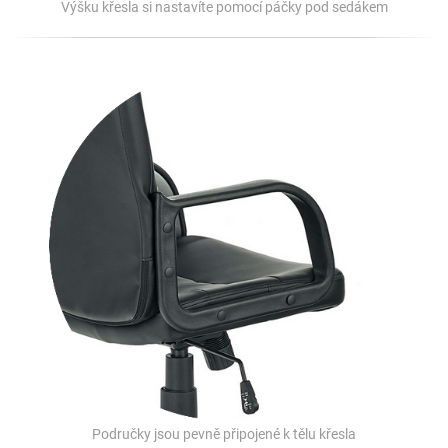
Výšku křesla si nastavíte pomocí páčky pod sedákem
Područky jsou pevně připojené k tělu křesla