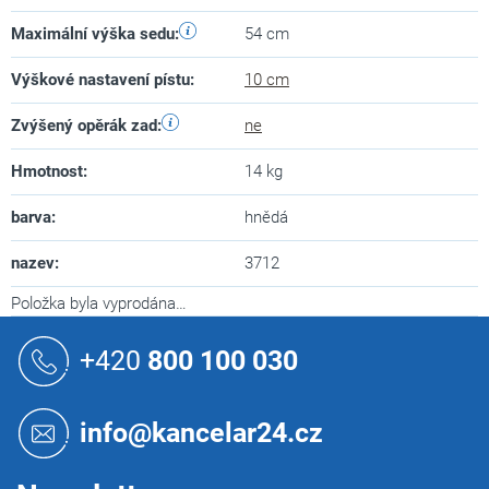
Maximální výška sedu
:
54 cm
Výškové nastavení pístu
:
10 cm
Zvýšený opěrák zad
:
ne
Hmotnost
:
14 kg
barva
:
hnědá
nazev
:
3712
Položka byla vyprodána…
Z
á
+420
800 100 030
p
a
t
info@kancelar24.cz
í