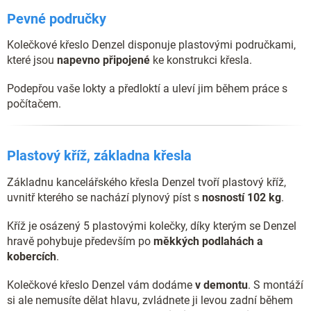
Pevné područky
Kolečkové křeslo Denzel disponuje plastovými područkami,
které jsou
napevno připojené
ke konstrukci křesla.
Podepřou vaše lokty a předloktí a uleví jim během práce s
počítačem.
Plastový kříž, základna křesla
Základnu kancelářského křesla Denzel tvoří plastový kříž,
uvnitř kterého se nachází plynový píst s
nosností 102 kg
.
Kříž je osázený 5 plastovými kolečky, díky kterým se Denzel
hravě pohybuje především po
měkkých podlahách a
kobercích
.
Kolečkové křeslo Denzel vám dodáme
v demontu
. S montáží
si ale nemusíte dělat hlavu, zvládnete ji levou zadní během