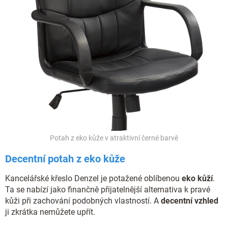
Potah z eko kůže v atraktivní černé barvě
Decentní potah z eko kůže
Kancelářské křeslo Denzel je potažené oblíbenou
eko kůží
.
Ta se nabízí jako finančně přijatelnější alternativa k pravé
kůži při zachování podobných vlastností. A
decentní vzhled
ji zkrátka nemůžete upřít.