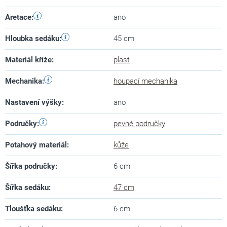
Aretace
:
ano
Hloubka sedáku
:
45 cm
Materiál kříže
:
plast
Mechanika
:
houpací mechanika
Nastavení výšky
:
ano
Područky
:
pevné područky
Potahový materiál
:
kůže
Šířka područky
:
6 cm
Šířka sedáku
:
47 cm
Tloušťka sedáku
:
6 cm