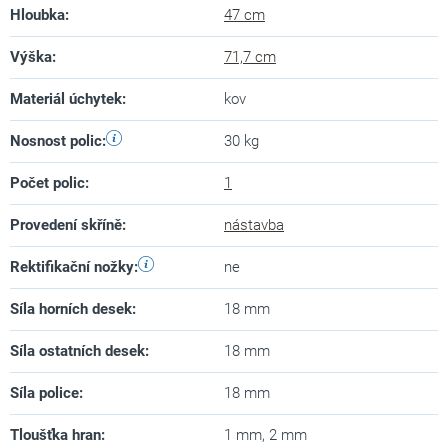
Hloubka
:
47 cm
Výška
:
71,7 cm
Materiál úchytek
:
kov
Nosnost polic
:
30 kg
Počet polic
:
1
Provedení skříně
:
nástavba
Rektifikační nožky
:
ne
Síla horních desek
:
18 mm
Síla ostatních desek
:
18 mm
Síla police
:
18 mm
Tloušťka hran
:
1 mm, 2 mm