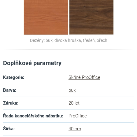
Dezény: buk, divoká hruška, třešeň, ořech
Doplňkové parametry
Kategorie
:
Skříně ProOffice
Barva
:
buk
Záruka
:
20 let
Řada kancelářského nábytku
:
ProOffice
Šířka
:
40 cm