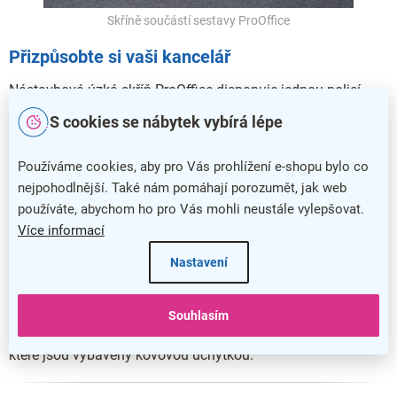
Skříně součástí sestavy ProOffice
Přizpůsobte si vaši kancelář
Nástavbová úzká skříň ProOffice disponuje jednou policí,
která při rovnoměrném zatížení
unese až 30 kg
. Vrchní
S cookies se nábytek vybírá lépe
deska skříně má sílu 18 mm a je stejně jako ostatní desky
vyrobena z laminované dřevotřísky
.
Používáme cookies, aby pro Vás prohlížení e-shopu bylo co
Do skříně tedy můžete bez problému umístit šanony s
nejpohodlnější. Také nám pomáhají porozumět, jak web
dokumenty i drobnou techniku, kterou tak budete mít vždy
používáte, abychom ho pro Vás mohli neustále vylepšovat.
po ruce.
Více informací
Svou kancelář si můžete dovybavit také jinými prvky této
Nastavení
řady. Třeba prostřednictvím
kontejnerů
,
jednacích stolů
nebo
nejrůznějších
doplňků
.
Souhlasím
Tento typ skříně dodáváme
s dřevěnými křídlovými dveřmi
,
které jsou vybaveny kovovou úchytkou.