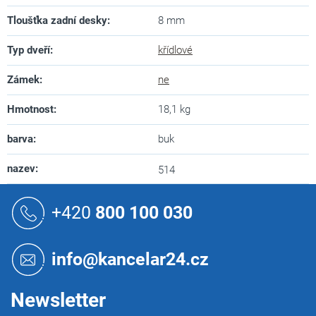
Tloušťka zadní desky
:
8 mm
Typ dveří
:
křídlové
Zámek
:
ne
Hmotnost
:
18,1 kg
barva
:
buk
nazev
:
514
Z
á
+420
800 100 030
p
a
t
info@kancelar24.cz
í
Newsletter