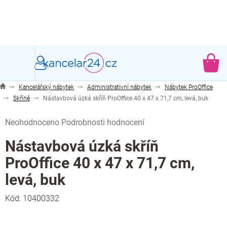
Přejít
na
obsah
NÁ
KO
Kancelářský nábytek
Administrativní nábytek
Nábytek ProOffice
Skříně
Nástavbová úzká skříň ProOffice 40 x 47 x 71,7 cm, levá, buk
Průměrné
Neohodnoceno
Podrobnosti hodnocení
hodnocení
produktu
Nástavbová úzká skříň
je
ProOffice 40 x 47 x 71,7 cm,
0,0
z
levá, buk
5
hvězdiček.
Kód:
10400332