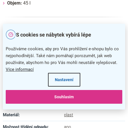
Objem:
45 l
Doplňkové parametry
S cookies se nábytek vybírá lépe
Kategorie
:
Odpadkové koše
Používáme cookies, aby pro Vás prohlížení e-shopu bylo co
Barva
:
šedá
,
zelená
nejpohodlnější. Také nám pomáhají porozumět, jak web
používáte, abychom ho pro Vás mohli neustále vylepšovat.
Záruka
:
5 let
Více informací
Šířka
:
29,8 cm
Nastavení
Hloubka
:
39,4 cm
Souhlasím
Výška
:
61,2 cm
Materiál
:
plast
Možnost třídění odpadu
:
ano