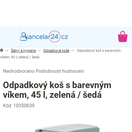
Přejít
na
obsah
NÁ
KO
Šatny a hygiena
Odpadkové koše
Odpadkový koš s barevným
víkem, 45 l, zelená / šedá
Průměrné
Neohodnoceno
Podrobnosti hodnocení
hodnocení
produktu
Odpadkový koš s barevným
je
víkem, 45 l, zelená / šedá
0,0
z
Kód:
10350639
5
hvězdiček.