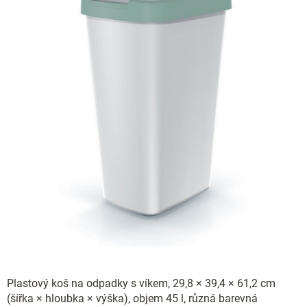
Plastový koš na odpadky s víkem, 29,8 × 39,4 × 61,2 cm
(šířka × hloubka × výška), objem 45 l, různá barevná