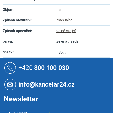
Objem
:
45 l
Způsob otevírání
:
manuálně
Způsob upevnění
:
volně stojící
barva
:
zelená / šedá
nazev
:
18577
Z
á
+420
800 100 030
p
a
t
info@kancelar24.cz
í
Newsletter