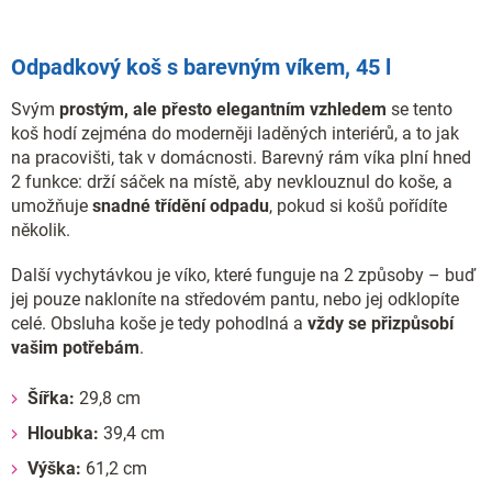
Odpadkový koš s barevným víkem, 45 l
Svým
prostým, ale přesto elegantním vzhledem
se tento
koš hodí zejména do moderněji laděných interiérů, a to jak
na pracovišti, tak v domácnosti. Barevný rám víka plní hned
2 funkce: drží sáček na místě, aby nevklouznul do koše, a
umožňuje
snadné třídění odpadu
, pokud si košů pořídíte
několik.
Další vychytávkou je víko, které funguje na 2 způsoby – buď
jej pouze nakloníte na středovém pantu, nebo jej odklopíte
celé. Obsluha koše je tedy pohodlná a
vždy se přizpůsobí
vašim potřebám
.
Šířka:
29,8 cm
Hloubka:
39,4 cm
Výška:
61,2 cm