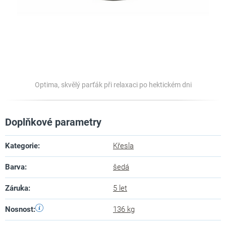
Optima, skvělý parťák při relaxaci po hektickém dni
Doplňkové parametry
Kategorie
:
Křesla
Barva
:
šedá
Záruka
:
5 let
Nosnost
:
136 kg