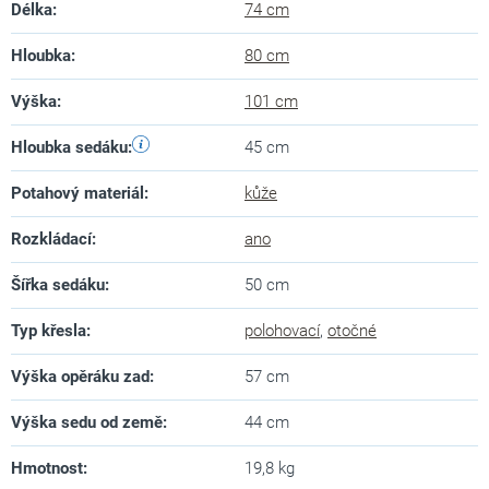
Délka
:
74 cm
Hloubka
:
80 cm
Výška
:
101 cm
Hloubka sedáku
:
45 cm
Potahový materiál
:
kůže
Rozkládací
:
ano
Šířka sedáku
:
50 cm
Typ křesla
:
polohovací
,
otočné
Výška opěráku zad
:
57 cm
Výška sedu od země
:
44 cm
Hmotnost
:
19,8 kg