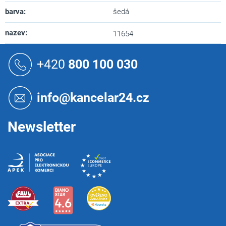
barva
:
šedá
nazev
:
11654
Z
á
+420
800 100 030
p
a
t
info@kancelar24.cz
í
Newsletter