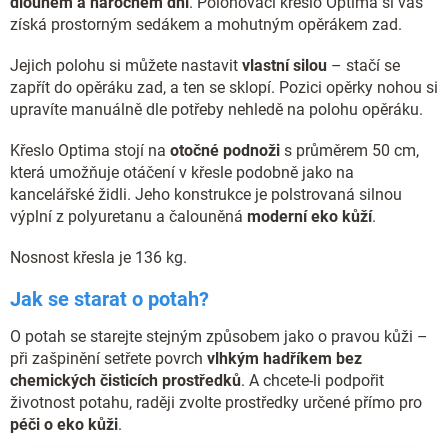
dlouhém a náročném dni
. Polohovací křeslo Optima si vás
získá prostorným sedákem a mohutným opěrákem zad.
Jejich polohu si můžete nastavit
vlastní silou
– stačí se
zapřít do opěráku zad, a ten se sklopí. Pozici opěrky nohou si
upravíte manuálně dle potřeby nehledě na polohu opěráku.
Křeslo Optima stojí na
otočné podnoži
s průměrem 50 cm,
která umožňuje otáčení v křesle podobně jako na
kancelářské židli. Jeho konstrukce je polstrovaná silnou
výplní z polyuretanu a čalouněná
moderní eko kůží
.
Nosnost křesla je 136 kg.
Jak se starat o potah?
O potah se starejte stejným způsobem jako o pravou kůži –
při zašpinění setřete povrch
vlhkým hadříkem bez
chemických čisticích prostředků
. A chcete-li podpořit
životnost potahu, raději zvolte prostředky určené přímo pro
péči o eko kůži
.