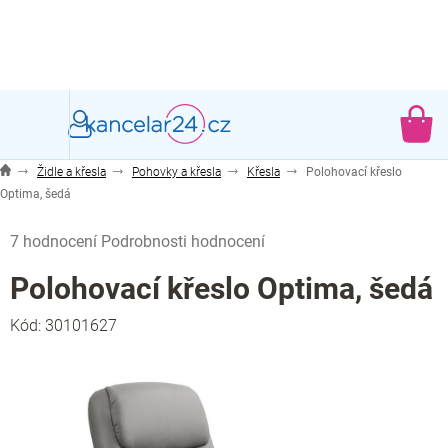
Přejít
na
obsah
NÁ
KO
Židle a křesla
Pohovky a křesla
Křesla
Polohovací křeslo
Optima, šedá
Průměrné
7 hodnocení
Podrobnosti hodnocení
hodnocení
produktu
Polohovací křeslo Optima, šedá
je
5,0
Kód:
30101627
z
5
hvězdiček.