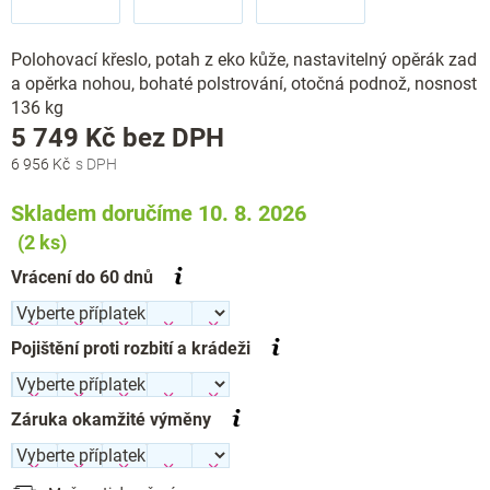
Polohovací křeslo, potah z eko kůže, nastavitelný opěrák zad
a opěrka nohou, bohaté polstrování, otočná podnož, nosnost
136 kg
Měrná
5 749 Kč
bez DPH
cena:
6 956 Kč
Skladem doručíme 10. 8. 2026
(2 ks)
Vrácení do 60 dnů
Pojištění proti rozbití a krádeži
Záruka okamžité výměny