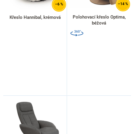
d
–14 %
–6 %
u
k
Polohovací křeslo Optima,
Křeslo Hannibal, krémová
t
béžová
ů