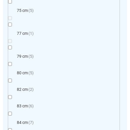
75 cm
5
77 cm
1
79 cm
5
80 cm
5
82 cm
2
83 cm
6
84 cm
7