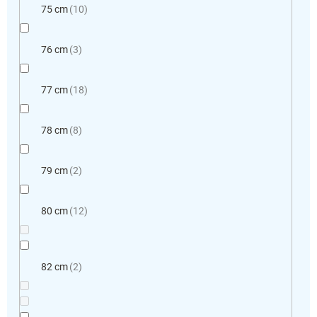
75 cm
10
76 cm
3
77 cm
18
78 cm
8
79 cm
2
80 cm
12
82 cm
2