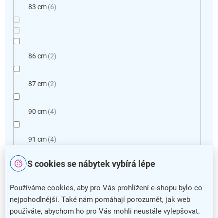
83 cm
6
86 cm
2
87 cm
2
90 cm
4
91 cm
4
S cookies se nábytek vybírá lépe
92 cm
4
Používáme cookies, aby pro Vás prohlížení e-shopu bylo co
93 cm
2
nejpohodlnější. Také nám pomáhají porozumět, jak web
používáte, abychom ho pro Vás mohli neustále vylepšovat.