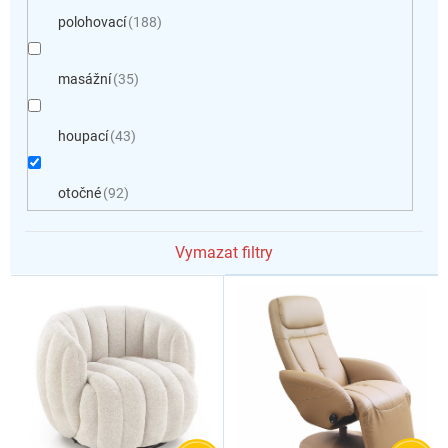
polohovací
188
masážní
35
houpací
43
otočné
92
Vymazat filtry
V
ý
p
i
s
p
r
o