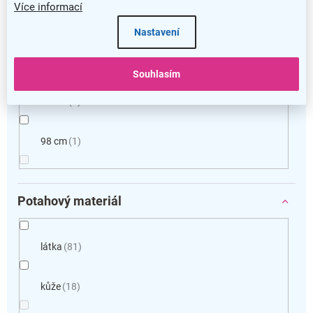
94 cm
2
Více informací
Nastavení
96 cm
7
Souhlasím
97 cm
2
98 cm
1
Potahový materiál
látka
81
kůže
18