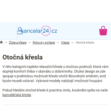
Přejít
na
obsah
NÁ
KO
Židle a křesla
Pohovky a křesla
Křesla
Otočná křesla
Otočná křesla
V této kategorii najdete relaxační křesla s otočnou podnoží, která vám
dopřejí komfort třeba v obýváku u dobré knihy. Útulný design se zde
spojuje s praktickou možností křeslo otočit libovolným směrem, aniž
byste museli vstávat. Vybrané modely nabízejí i možnost houpání.
Pokud hledáte otočné křeslo k psacímu stolu, koukněte spíše na naše
kancelářská křesla
.