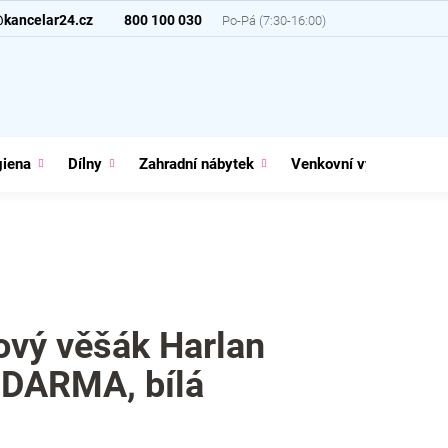
@kancelar24.cz
800 100 030
giena
Dílny
Zahradní nábytek
Venkovní vybavení
ový věšák Harlan
ZDARMA, bílá