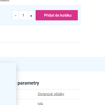
Přidat do košíku
plňkové parametry
egorie
:
Stojanové věšáky
va
:
bílá