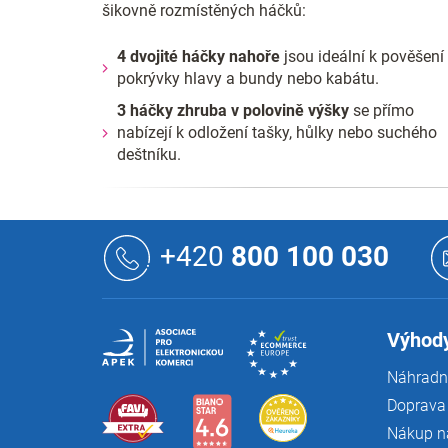
šikovně rozmístěných háčků:
4 dvojité háčky nahoře
jsou ideální k pověšení
pokrývky hlavy a bundy nebo kabátu.
3 háčky zhruba v polovině výšky
se přímo
nabízejí k odložení tašky, hůlky nebo suchého
deštníku.
Z
á
+420
800 100 030
p
a
t
í
Výhody
Náhradní
Doprava 
Nákup n