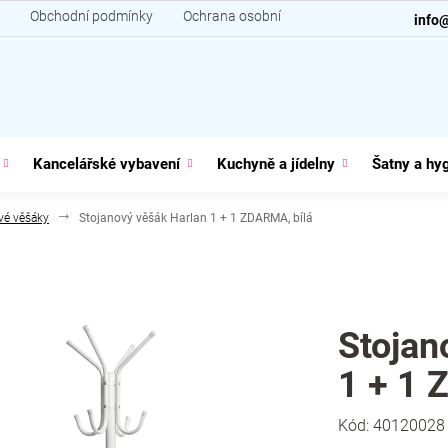
Obchodní podmínky
Ochrana osobních údajů
Kontakt
info
Kancelářské vybavení
Kuchyně a jídelny
Šatny a hy
vé věšáky
Stojanový věšák Harlan 1 + 1 ZDARMA, bílá
Stojan
1 + 1 
Kód:
40120028