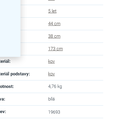
uka
:
5 let
ka
:
44 cm
ubka
:
38 cm
ška
:
173 cm
eriál
:
kov
eriál podstavy
:
kov
otnost
:
4,76 kg
va
:
bílá
zev
:
19693