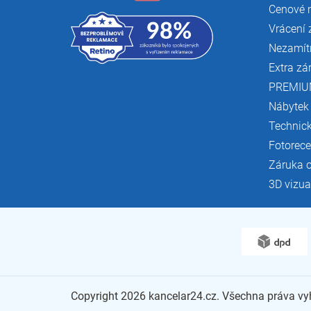
Cenové 
Vrácení 
Nezamít
Extra zá
PREMIU
Nábytek
Technic
Fotorec
Záruka 
3D vizua
Copyright 2026
kancelar24.cz
. Všechna práva v