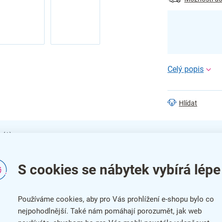
Hlídat
 (1)
S cookies se nábytek vybírá lépe
Do
+ 1 zdarma:
Kat
Používáme cookies, aby pro Vás prohlížení e-shopu bylo co
1 balení získáte
nejpohodlnější. Také nám pomáhají porozumět, jak web
Bar