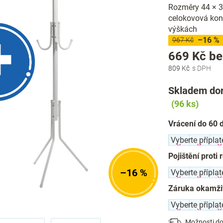
Rozměry 44 × 38
celokovová kons
výškách
–16 %
967 Kč
669 Kč
be
809 Kč
Skladem dor
(96 ks)
Vrácení do 60 
Pojištění proti 
–16 %
Záruka okamži
Možnosti do