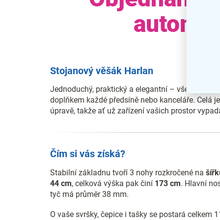
automat
Stojanový věšák Harlan
Jednoduchý, praktický a elegantní – všechna tato
doplňkem každé předsíně nebo kanceláře. Celá j
úpravě, takže ať už zařízení vašich prostor vypa
Čím si vás získá?
Stabilní základnu tvoří 3 nohy rozkročené na
šířk
44 cm
, celková výška pak činí
173 cm
. Hlavní no
tyč má průměr 38 mm.
O vaše svršky, čepice i tašky se postará celkem 1