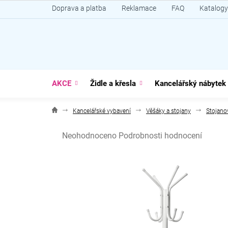
Přejít
Doprava a platba
Reklamace
FAQ
Katalogy
na
obsah
AKCE
Židle a křesla
Kancelářský nábytek
Kancelářské vybavení
Věšáky a stojany
Stojano
Průměrné
Neohodnoceno
Podrobnosti hodnocení
hodnocení
produktu
je
0,0
z
5
hvězdiček.