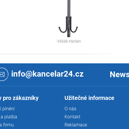
Věšák Harlan
info@kancelar24.cz
News
 pro zákazníky
Užitečné informace
 plnění
O nás
a platba
Kontakt
a firmu
Reklamace