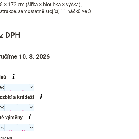
 × 173 cm (šířka × hloubka × výška),
trukce, samostatně stojící, 11 háčků ve 3
Měrná
z DPH
cena:
učíme 10. 8. 2026
dnů
rozbití a krádeži
té výměny
ručení