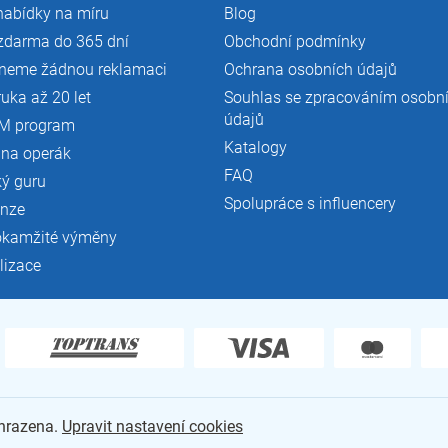
nabídky na míru
Blog
zdarma do 365 dní
Obchodní podmínky
neme žádnou reklamaci
Ochrana osobních údajů
ruka až 20 let
Souhlas se zpracováním osobn
údajů
M program
Katalogy
 na operák
FAQ
ký guru
Spolupráce s influencery
enze
okamžité výměny
lizace
yhrazena.
Upravit nastavení cookies