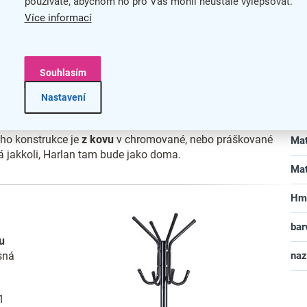
používáte, abychom ho pro Vás mohli neustále vylepšovat.
Více informací
icky 2 kusy.
Zár
Šíř
Souhlasím
Hlo
Nastavení
Vý
 slova vystihují věšák Harlan, který se stane vkusným
eho konstrukce je
z kovu
v chromované, nebo práškované
Mat
dá jakkoli, Harlan tam bude jako doma.
Mat
Hm
bar
u
sná
na
1